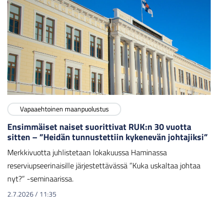
Vapaaehtoinen maanpuolustus
Ensimmäiset naiset suorittivat RUK:n 30 vuotta
sitten – ”Heidän tunnustettiin kykenevän johtajiksi”
Merkkivuotta juhlistetaan lokakuussa Haminassa
reserviupseerinaisille järjestettävässä ”Kuka uskaltaa johtaa
nyt?” -seminaarissa.
2.7.2026
/
11:35