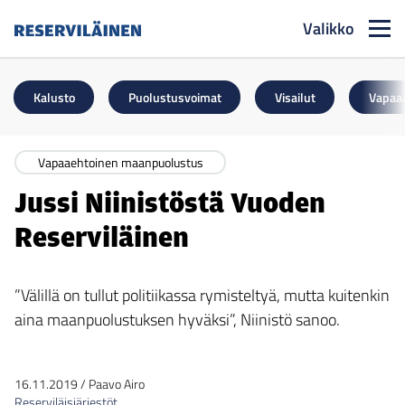
Valikko
Reserviläinen
Kalusto
Puolustusvoimat
Visailut
Vapaa
Vapaaehtoinen maanpuolustus
Jussi Niinistöstä Vuoden
Reserviläinen
”Välillä on tullut politiikassa rymisteltyä, mutta kuitenkin
aina maanpuolustuksen hyväksi”, Niinistö sanoo.
16.11.2019
/
Paavo Airo
Reserviläisjärjestöt