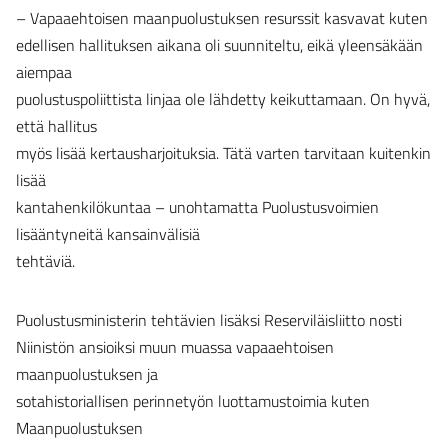
– Vapaaehtoisen maanpuolustuksen resurssit kasvavat kuten
edellisen hallituksen aikana oli suunniteltu, eikä yleensäkään
aiempaa
puolustuspoliittista linjaa ole lähdetty keikuttamaan. On hyvä,
että hallitus
myös lisää kertausharjoituksia. Tätä varten tarvitaan kuitenkin
lisää
kantahenkilökuntaa – unohtamatta Puolustusvoimien
lisääntyneitä kansainvälisiä
tehtäviä.
Puolustusministerin tehtävien lisäksi Reserviläisliitto nosti
Niinistön ansioiksi muun muassa vapaaehtoisen
maanpuolustuksen ja
sotahistoriallisen perinnetyön luottamustoimia kuten
Maanpuolustuksen