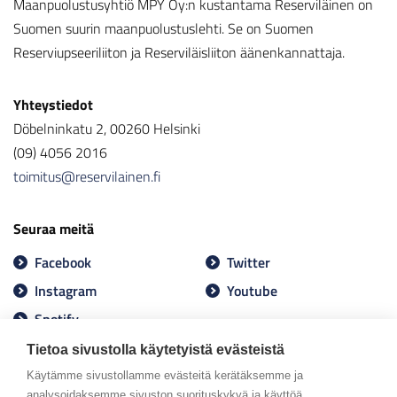
Maanpuolustusyhtiö MPY Oy:n kustantama Reserviläinen on
Suomen suurin maanpuolustuslehti. Se on Suomen
Reserviupseeriliiton ja Reserviläisliiton äänenkannattaja.
Yhteystiedot
Döbelninkatu 2, 00260 Helsinki
(09) 4056 2016
toimitus@reservilainen.fi
Seuraa meitä
Facebook
Twitter
Instagram
Youtube
Spotify
Tietoa sivustolla käytetyistä evästeistä
Käytämme sivustollamme evästeitä kerätäksemme ja
analysoidaksemme sivuston suorituskykyä ja käyttöä,