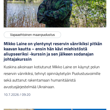
Vapaaehtoinen maanpuolustus
Mikko Laine on ylentynyt reservin vänrikiksi pitkän
kaavan kautta – ensin hän kävi miehistöstä
aliupseeriksi -kurssin ja sen jälkeen sodanajan
johtajakurssin
Kuskina aikoinaan kotiutunut Mikko Laine on käynyt polun
reservin vänrikiksi, tehnyt opinnäytetyön Puolustusvoimille
sekä auttanut rakentamaan humanitääristä
avustusjärjestelmää Ukrainaan.
10.7.2026
/
09:20