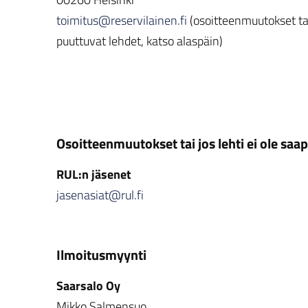
toimitus@reservilainen.fi
(osoitteenmuutokset ta
puuttuvat lehdet, katso alaspäin)
Osoitteenmuutokset tai jos lehti ei ole saap
RUL:n jäsenet
jasenasiat@rul.fi
Ilmoitusmyynti
Saarsalo Oy
Mikko Salmensuo