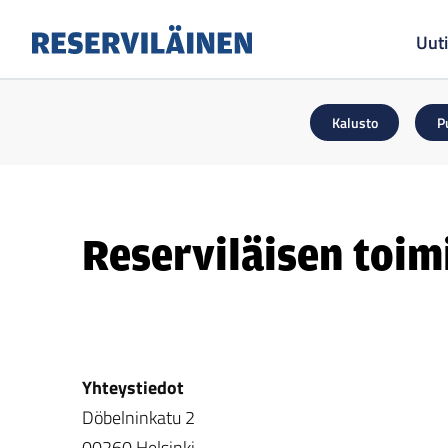
Uuti
Reserviläinen
Kalusto
P
Reserviläisen toim
Yhteystiedot
Döbelninkatu 2
00260 Helsinki