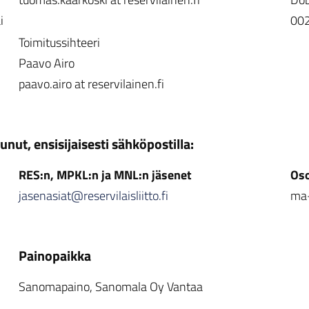
i
002
Toimitussihteeri
Paavo Airo
paavo.airo at reservilainen.fi
unut, ensisijaisesti sähköpostilla:
RES:n, MPKL:n ja MNL:n jäsenet
Oso
jasenasiat@reservilaisliitto.fi
ma-
Painopaikka
Sanomapaino, Sanomala Oy Vantaa