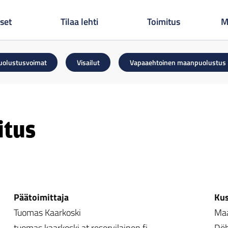
set
Tilaa lehti
Toimitus
M
uolustusvoimat
Visailut
Vapaaehtoinen maanpuolustus
itus
Päätoimittaja
Kus
Tuomas Kaarkoski
Maa
tuomas.kaarkoski at reservilainen.fi
Döb