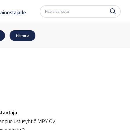
Etsi
ainostajalle
sivustolta
Historia
tantaja
npuolustusyhtiö MPY Oy
elninkatu 2