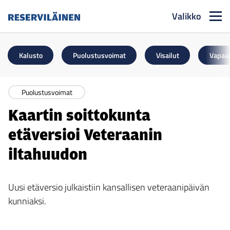
Valikko
Reserviläinen
Kalusto
Puolustusvoimat
Visailut
Vapaa
Puolustusvoimat
Kaartin soittokunta
etäversioi Veteraanin
iltahuudon
Uusi etäversio julkaistiin kansallisen veteraanipäivän
kunniaksi.