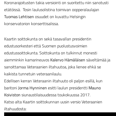
Koronarajoitusten takia versiointi on suoritettu niin sanotusti
etätöissä. Tosin laulusolistina toimivan oopperalaulajan
Tuomas Lehtisen
osuudet on kuvattu Helsingin
konservatorion konserttisalissa.
Kaartin soittokunta on sekä tasavallan presidentin
edustusorkesteri että Suomen puolustusvoimien
edustussoittokunta. Soittokunta on tulkinnut monesti
aiemminkin kamarineuvos
Kalervo Hämäläisen
säveltämää ja
sanoittamaa Veteraanien iltahuutoa, joka lienee ehkä se
kaikista tunnetuin veteraanilaulu.
Edellisen kerran Veteraanin iltahuuto oli paljon esillä, kun
baritoni
Jorma Hynninen
esitti laulun presidentti
Mauno
Koiviston
siunaustilaisuudessa toukokuussa 2017.
Katso alta Kaartin soittokunnan uusin versio Veteraanien
iltahuudosta: