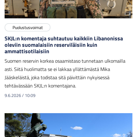
Puolustusvoimat
SKJL:n komentaja suhtautuu kaikkiin Libanonissa
oleviin suomalaisiin reserviläisiin kuin
ammattisotilaisiin
Suomen reservin korkea osaamistaso tunnetaan ulkomailla
asti. Siitä huolimatta se ei lakkaa yllättämästä Mika
Jääskeläistä, joka todistaa sitä päivittäin nykyisessä
tehtävässään SKJL:n komentajana.
9.6.2026
/
10:09