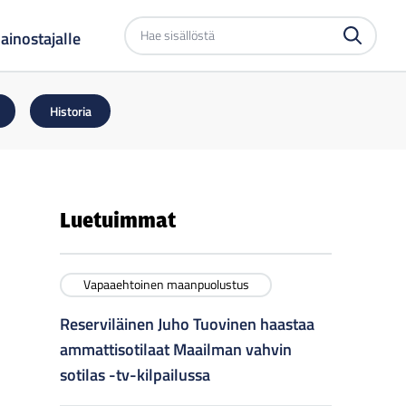
Etsi
ainostajalle
sivustolta
Historia
Luetuimmat
Vapaaehtoinen maanpuolustus
Reserviläinen Juho Tuovinen haastaa
ammattisotilaat Maailman vahvin
sotilas -tv-kilpailussa