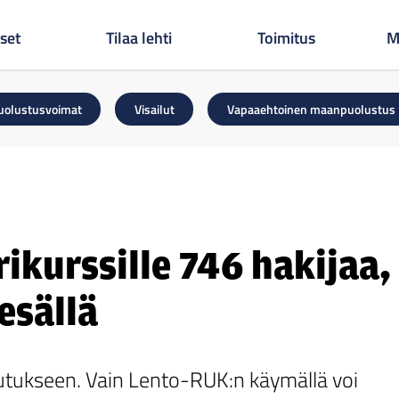
set
Tilaa lehti
Toimitus
M
uolustusvoimat
Visailut
Vapaaehtoinen maanpuolustus
ikurssille 746 hakijaa,
esällä
lutukseen. Vain Lento-RUK:n käymällä voi