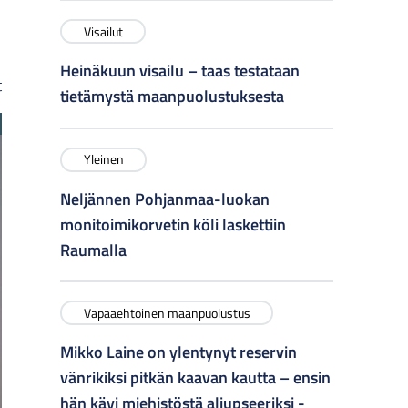
Visailut
Heinäkuun visailu – taas testataan
t
tietämystä maanpuolustuksesta
Yleinen
Neljännen Pohjanmaa-luokan
monitoimikorvetin köli laskettiin
Raumalla
Vapaaehtoinen maanpuolustus
Mikko Laine on ylentynyt reservin
vänrikiksi pitkän kaavan kautta – ensin
hän kävi miehistöstä aliupseeriksi -