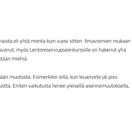
 naista eli yhtä monta kuin vuosi sitten. Ilmavoimien mukaan
svanut, myös Lentoreserviupseerikurssille on hakenut yhä
stään miehiä.
ämään muutosta. Esimerkiksi siitä, kun leuanveto jäi pois
tta. Eniten vaikutusta lienee yleisellä asennemuutoksella,