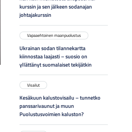
kurssin ja sen jälkeen sodanajan
johtajakurssin
Vapaaehtoinen maanpuolustus
Ukrainan sodan tilannekartta
kiinnostaa laajasti – suosio on
yllättänyt suomalaiset tekijätkin
Visailut
Kesäkuun kalustovisailu – tunnetko
panssarivaunut ja muun
Puolustusvoimien kaluston?