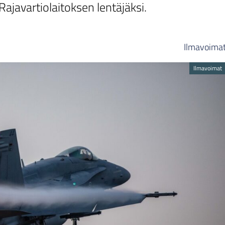
ajavartiolaitoksen lentäjäksi.
Ilmavoima
Ilmavoimat