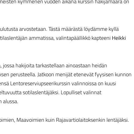
viimeisten kymmenen vuoden aikana kurssin hakijamäärä on
oulutusta arvostetaan. Tästä määrästä löydämme kyllä
otilaslentäjän ammatissa, valintapäällikkö kapteeni
Heikki
, jossa hakijoita tarkastellaan ainoastaan heidän
sen perusteella. Jatkoon menijät etenevät fyysisen kunnon
eensä Lentoreserviupseerikurssin valinnoissa on kuusi
ltuvuutta sotilaslentäjäksi. Lopulliset valinnat
 alussa.
imien, Maavoimien kuin Rajavartiolaitoksenkin lentäjäksi.