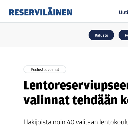
Uuti
Reserviläinen
Kalusto
P
Puolustusvoimat
Lentoreserviupseer
valinnat tehdään k
Hakijoista noin 40 valitaan lentokou