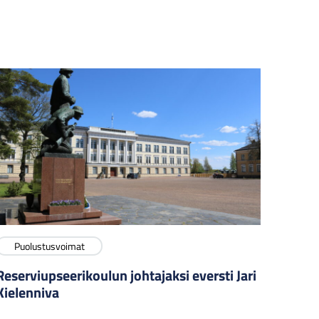
Puolustusvoimat
Reserviupseerikoulun johtajaksi eversti Jari
Kielenniva