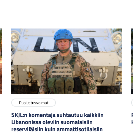
Puolustusvoimat
SKJL:n komentaja suhtautuu kaikkiin
Libanonissa oleviin suomalaisiin
reserviläisiin kuin ammattisotilaisiin