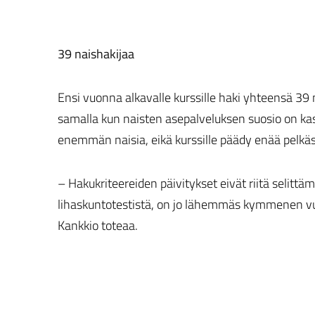
39 naishakijaa
Ensi vuonna alkavalle kurssille haki yhteensä 39
samalla kun naisten asepalveluksen suosio on ka
enemmän naisia, eikä kurssille päädy enää pelkä
– ­­Hakukriteereiden päivitykset eivät riitä selitt
lihaskuntotestistä, on jo lähemmäs kymmenen vuo
Kankkio toteaa.