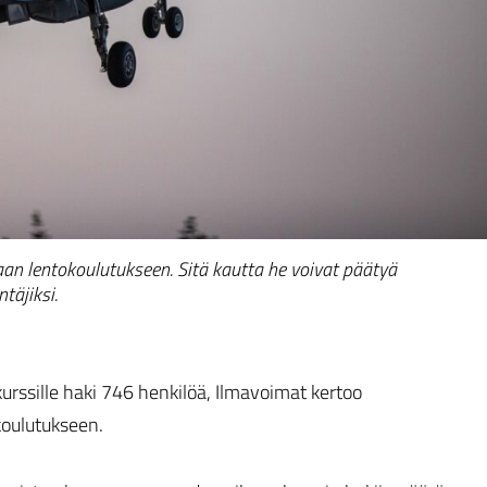
aan lentokoulutukseen. Sitä kautta he voivat päätyä
täjiksi.
rssille haki 746 henkilöä, Ilmavoimat kertoo
koulutukseen.