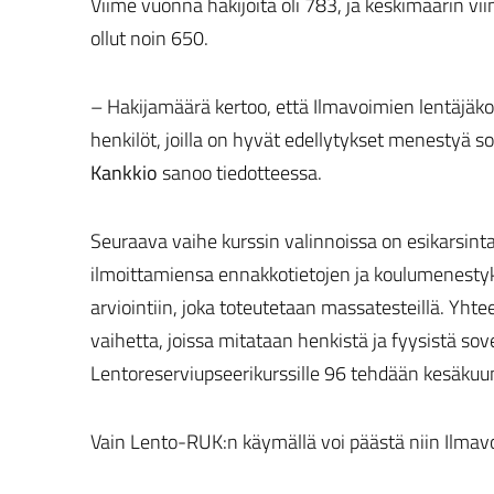
Viime vuonna hakijoita oli 783, ja keskimäärin 
ollut noin 650.
– Hakijamäärä kertoo, että Ilmavoimien lentäjäk
henkilöt, joilla on hyvät edellytykset menestyä s
Kankkio
sanoo tiedotteessa.
Seuraava vaihe kurssin valinnoissa on esikarsinta
ilmoittamiensa ennakkotietojen ja koulumenestyk
arviointiin, joka toteutetaan massatesteillä. Yht
vaihetta, joissa mitataan henkistä ja fyysistä sove
Lentoreserviupseerikurssille 96 tehdään kesäkuun
Vain Lento-RUK:n käymällä voi päästä niin Ilmavo