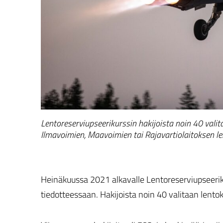
Lentoreserviupseerikurssin hakijoista noin 40 valit
Ilmavoimien, Maavoimien tai Rajavartiolaitoksen len
Heinäkuussa 2021 alkavalle Lentoreserviupseeriku
tiedotteessaan. Hakijoista noin 40 valitaan lento