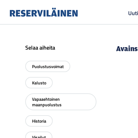
Uuti
Reserviläinen
Selaa aiheita
Avain
Puolustusvoimat
Selaa
artikkeleita
kategorian
Kalusto
Selaa
mukaan:
artikkeleita
kategorian
Vapaaehtoinen
mukaan:
Selaa
maanpuolustus
artikkeleita
kategorian
mukaan:
Historia
Selaa
artikkeleita
kategorian
Visailut