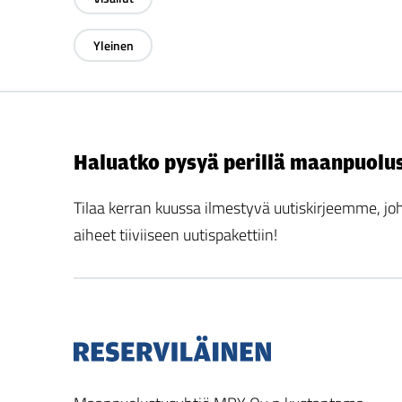
Selaa
mukaan:
artikkeleita
kategorian
Yleinen
Selaa
mukaan:
artikkeleita
kategorian
mukaan:
Haluatko pysyä perillä maanpuolu
Tilaa kerran kuussa ilmestyvä uutiskirjeemme,
aiheet tiiviiseen uutispakettiin!