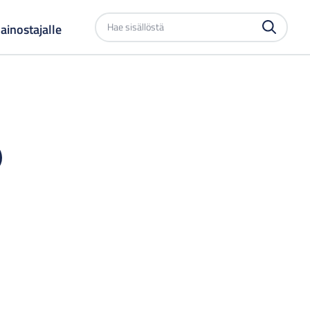
Etsi
ainostajalle
sivustolta