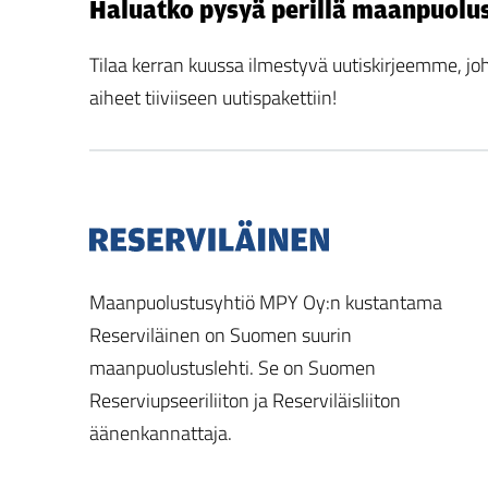
Haluatko pysyä perillä maanpuolu
Tilaa kerran kuussa ilmestyvä uutiskirjeemme,
aiheet tiiviiseen uutispakettiin!
Maanpuolustusyhtiö MPY Oy:n kustantama
Reserviläinen on Suomen suurin
maanpuolustuslehti. Se on Suomen
Reserviupseeriliiton ja Reserviläisliiton
äänenkannattaja.