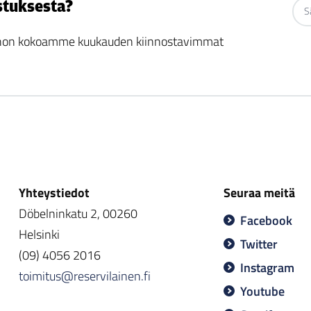
stuksesta?
 johon kokoamme kuukauden kiinnostavimmat
Yhteystiedot
Seuraa meitä
Döbelninkatu 2, 00260
Facebook
Helsinki
Twitter
(09) 4056 2016
Instagram
toimitus@reservilainen.fi
Youtube