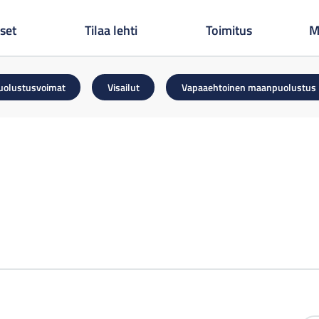
set
Tilaa lehti
Toimitus
M
uolustusvoimat
Visailut
Vapaaehtoinen maanpuolustus