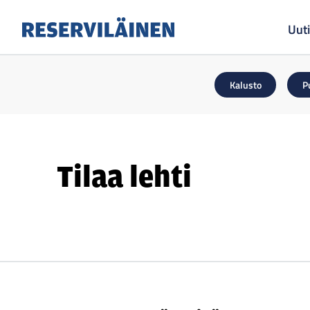
Uuti
Reserviläinen
Kalusto
P
Tilaa lehti