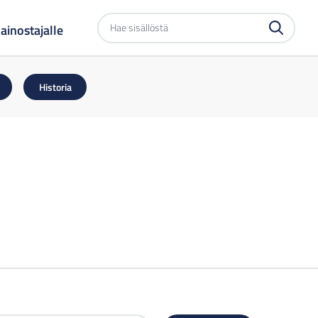
Etsi
ainostajalle
sivustolta
Historia