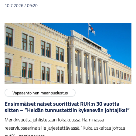
10.7.2026
/
09:20
Vapaaehtoinen maanpuolustus
Ensimmäiset naiset suorittivat RUK:n 30 vuotta
sitten – ”Heidän tunnustettiin kykenevän johtajiksi”
Merkkivuotta juhlistetaan lokakuussa Haminassa
reserviupseerinaisille järjestettävässä ”Kuka uskaltaa johtaa