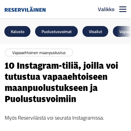
Valikko
Reserviläinen
Kalusto
Puolustusvoimat
Visailut
Vapaa
Vapaaehtoinen maanpuolustus
10 Instagram-tiliä, joilla voi
tutustua vapaaehtoiseen
maanpuolustukseen ja
Puolustusvoimiin
Myös Reserviläistä voi seurata Instagramissa.