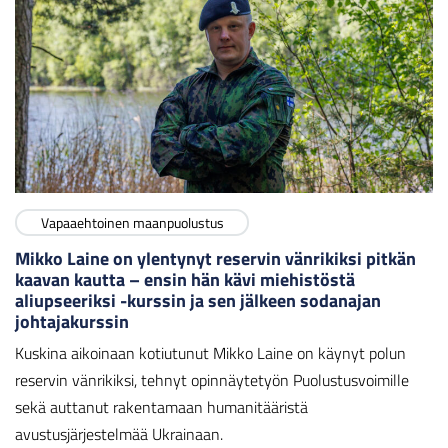
Vapaaehtoinen maanpuolustus
Mikko Laine on ylentynyt reservin vänrikiksi pitkän
kaavan kautta – ensin hän kävi miehistöstä
aliupseeriksi -kurssin ja sen jälkeen sodanajan
johtajakurssin
Kuskina aikoinaan kotiutunut Mikko Laine on käynyt polun
reservin vänrikiksi, tehnyt opinnäytetyön Puolustusvoimille
sekä auttanut rakentamaan humanitääristä
avustusjärjestelmää Ukrainaan.