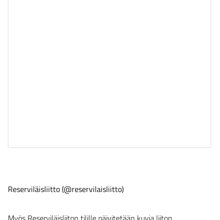
Reserviläisliitto (@reservilaisliitto)
Myös Reserviläisliiton tilille päivitetään kuvia liiton