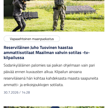
Vapaaehtoinen maanpuolustus
Reserviläinen Juho Tuovinen haastaa
ammattisotilaat Maailman vahvin sotilas -tv-
kilpailussa
Sodankyläläinen palomies sai paikan ohjelmaan vain pari
päivää ennen kuvausten alkua. Kilpailun ainoana
reserviläisenä hän kohtaa kahdeksasta maasta saapuneita
ammatti- ja erikoisjoukkojen sotilaita.
30.7.2026
/
14:28