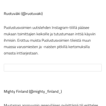
Ruotuväki (@ruotuvaki)
Puolustusvoimien uutislehden Instagram-tilillä pääsee
mukaan toimittajien keikoille ja tutustumaan inttiä käyviin
ihmisiin. Erottuu muista Puolustusvoimien tileistä muun
muassa varusmiesten ja -naisten pitkillä kertomuksilla
omasta inttiarjestaan.
Mighty Finland (@mighty_finland_)
Muutaman anonyymin reserviläisen pyörittämä tili esittelee