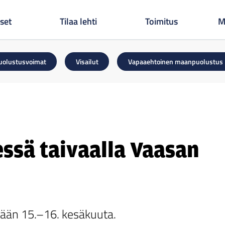
set
Tilaa lehti
Toimitus
M
uolustusvoimat
Visailut
Vapaaehtoinen maanpuolustus
essä taivaalla Vaasan
tään 15.–16. kesäkuuta.