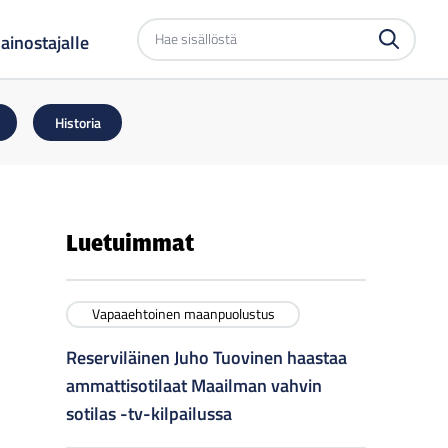
Etsi
ainostajalle
sivustolta
Historia
Luetuimmat
Vapaaehtoinen maanpuolustus
Reserviläinen Juho Tuovinen haastaa
ammattisotilaat Maailman vahvin
sotilas -tv-kilpailussa