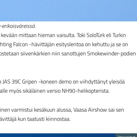
-erikoisväreissä.
kevään mittaan hieman vaisulta. Toki SoloTürk eli Turkin
ing Falcon -hävittäjän esityslentoa on kehuttu ja se on
hostetaan siivenkärkien niin sanottujen Smokewinder-podien
 JAS 39C Gripen -koneen demo on viihdyttänyt yleisöä
kalle myös sikäläinen versio NH90-helikopterista.
inen varmistui kesäkuun alussa, Vaasa Airshow sai sen
vittäjä kun taatusti kiinnostaa.
Ilmavoimat