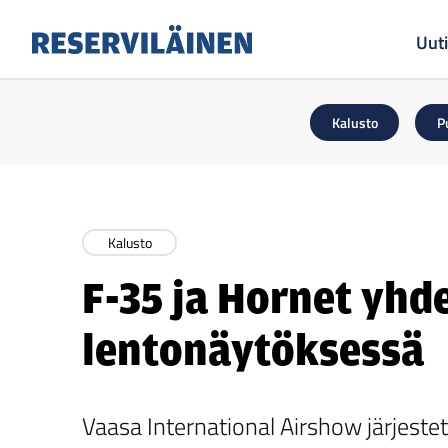
Uuti
Reserviläinen
Kalusto
P
Kalusto
F-35 ja Hornet yhd
lentonäytöksessä
Vaasa International Airshow järjeste