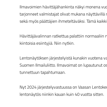
Ilmavoimien hävittäjähankinta näkyi monena vuo
tarjonneet valmistajat olivat mukana näyttävillä m
sekä myös päättäjien ihmeteltäväksi. Tämä kaikki ta
Hävittäjävalinnan ratkettua palattiin normaaliin 
kiintoisia esiintyjiä. Niin nytkin.
Lentonäytöksen järjestelyistä kunakin vuotena va
Suomen Ilmailuliitto. Ilmavoimat on lupautunut 
tunnettuun tapahtumaan.
Nyt 2024 järjestelyvastuussa on Vaasan Lentokerho
lentonäytös niinkin kauan kuin 40 vuotta sitten.