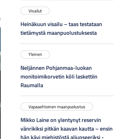
Visailut
a
Heinäkuun visailu – taas testataan
tietämystä maanpuolustuksesta
Yleinen
Neljännen Pohjanmaa-luokan
monitoimikorvetin köli laskettiin
Raumalla
Vapaaehtoinen maanpuolustus
Mikko Laine on ylentynyt reservin
vänrikiksi pitkän kaavan kautta – ensin
hän kävi miehistöstä aliupseeriksi -