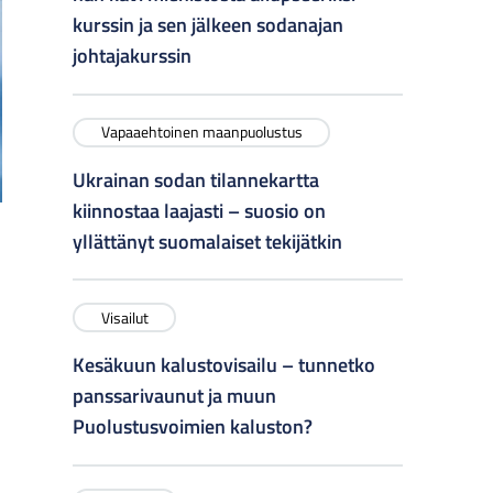
kurssin ja sen jälkeen sodanajan
johtajakurssin
Vapaaehtoinen maanpuolustus
Ukrainan sodan tilannekartta
kiinnostaa laajasti – suosio on
yllättänyt suomalaiset tekijätkin
Visailut
Kesäkuun kalustovisailu – tunnetko
panssarivaunut ja muun
Puolustusvoimien kaluston?