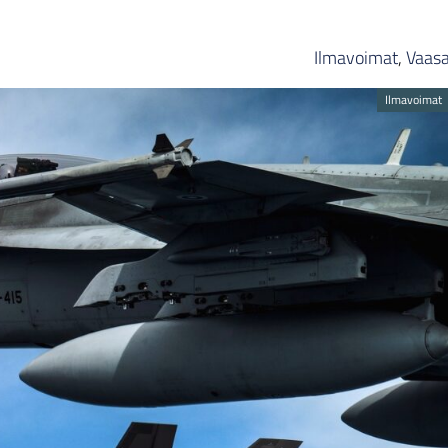
Ilmavoimat
,
Vaas
Ilmavoimat