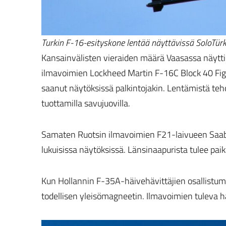
Turkin F-16-esityskone lentää näyttävissä SoloTürk
Kansainvälisten vieraiden määrä Vaasassa näytti 
ilmavoimien Lockheed Martin F-16C Block 40 Fight
saanut näytöksissä palkintojakin. Lentämistä te
tuottamilla savujuovilla.
Samaten Ruotsin ilmavoimien F21-laivueen Saab
lukuisissa näytöksissä. Länsinaapurista tulee pai
Kun Hollannin F-35A-häivehävittäjien osallistum
todellisen yleisömagneetin. Ilmavoimien tuleva hä