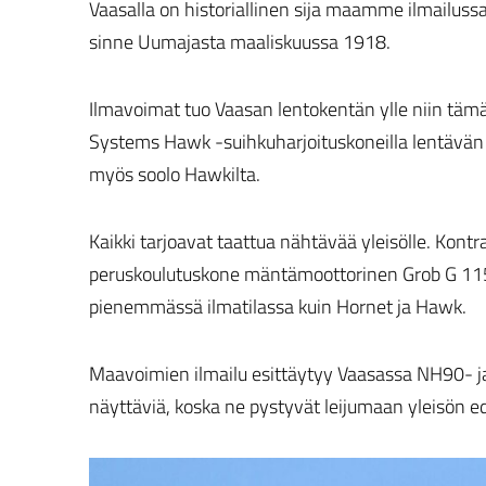
Vaasalla on historiallinen sija maamme ilmailus
sinne Uumajasta maaliskuussa 1918.
Ilmavoimat tuo Vaasan lentokentän ylle niin tä
Systems Hawk -suihkuharjoituskoneilla lentävä
myös soolo Hawkilta.
Kaikki tarjoavat taattua nähtävää yleisölle. Kontr
peruskoulutuskone mäntämoottorinen Grob G 115E
pienemmässä ilmatilassa kuin Hornet ja Hawk.
Maavoimien ilmailu esittäytyy Vaasassa NH90- ja 
näyttäviä, koska ne pystyvät leijumaan yleisön e