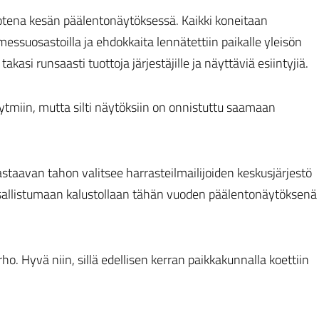
tena kesän päälentonäytöksessä. Kaikki koneitaan
essuosastoilla ja ehdokkaita lennätettiin paikalle yleisön
kasi runsaasti tuottoja järjestäjille ja näyttäviä esiintyjiä.
rytmiin, mutta silti näytöksiin on onnistuttu saamaan
staavan tahon valitsee harrasteilmailijoiden keskusjärjestö
osallistumaan kalustollaan tähän vuoden päälentonäytöksenä
. Hyvä niin, sillä edellisen kerran paikkakunnalla koettiin