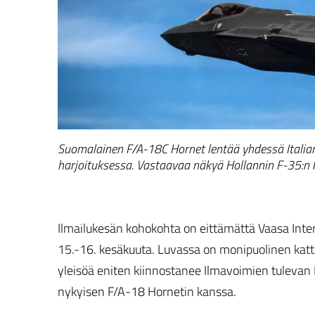
Suomalainen F/A-18C Hornet lentää yhdessä Italian
harjoituksessa. Vastaavaa näkyä Hollannin F-35:n 
Ilmailukesän kohokohta on eittämättä Vaasa Inter
15.-16. kesäkuuta. Luvassa on monipuolinen katta
yleisöä eniten kiinnostanee Ilmavoimien tulevan 
nykyisen F/A-18 Hornetin kanssa.