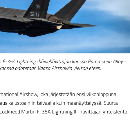
 F-35A Lightning -häivehävittäjän kanssa Rammstein Alloy -
kanssa odotetaan Vaasa Airshow'n yleisön eteen.
national Airshow, joka järjestetään ensi viikonloppuna
us kalustoa niin taivaalla kuin maanäyttelyssä. Suurta
Lockheed Martin F-35A Lightning II -hävittäjän yhteislento