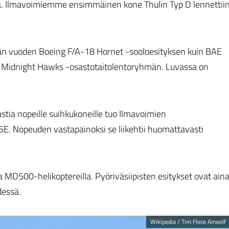
sa. Ilmavoimiemme ensimmäinen kone Thulin Typ D lennettii
män vuoden Boeing F/A-18 Hornet -sooloesityksen kuin BAE
n Midnight Hawks -osastotaitolentoryhmän. Luvassa on
astia nopeille suihkukoneille tuo Ilmavoimien
. Nopeuden vastapainoksi se liikehtii huomattavasti
MD500-helikoptereilla. Pyöriväsiipisten esitykset ovat ain
dessä.
Wikipedia / Tim Flece Airwolf