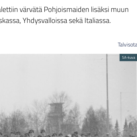
lettiin värvätä Pohjoismaiden lisäksi muun
assa, Yhdysvalloissa sekä Italiassa.
Talvisot
SA-kuva