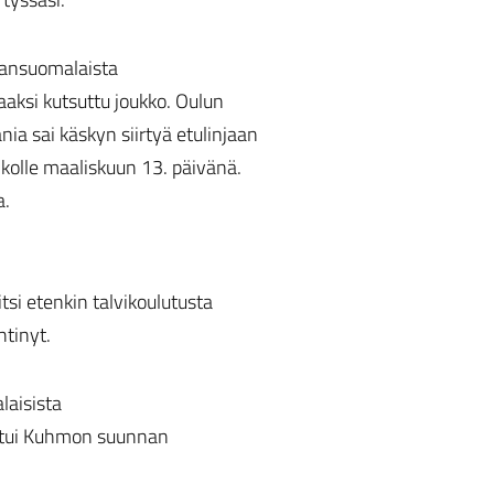
kansuomalaista
aksi kutsuttu joukko. Oulun
a sai käskyn siirtyä etulinjaan
kolle maaliskuun 13. päivänä.
a.
tsi etenkin talvikoulutusta
htinyt.
laisista
listui Kuhmon suunnan