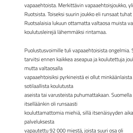
vapaaehtoista. Merkittävin vapaaehtoisjoukko, yl
Ruotsista. Toiseksi suurin joukko eli runsaat tuhat
Ruotsalaisia lukuun ottamatta valtaosa muista va
koulutusleirejä lähemmäksi rintamaa.
Puolustusvoimille tuli vapaaehtoisista ongelmia.
tarvitsi ennen kaikkea aseapua ja koulutettuja jou
mutta valtaosalla
vapaaehtoisiksi pyrkineistä ei ollut minkäänlaista
sotilaallista koulutusta
aseista tai varusteista puhumattakaan. Suomella
itselläänkin oli runsaasti
kouluttamattomia miehiä, sillä itsenäisyyden aika
palveluksesta
vapautettu 92 000 miestä, joista suuri osa oli