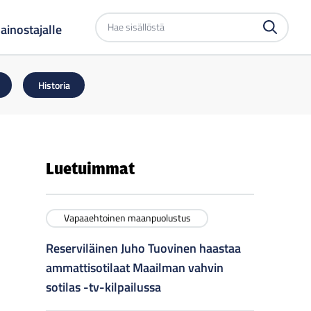
Etsi
ainostajalle
sivustolta
Historia
Luetuimmat
Vapaaehtoinen maanpuolustus
Reserviläinen Juho Tuovinen haastaa
ammattisotilaat Maailman vahvin
sotilas -tv-kilpailussa