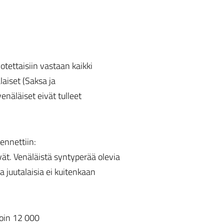
otettaisiin vastaan kaikki
laiset (Saksa ja
venäläiset eivät tulleet
ennettiin:
ät. Venäläistä syntyperää olevia
 juutalaisia ei kuitenkaan
oin 12 000