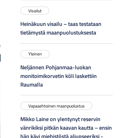
Visailut
Heinäkuun visailu – taas testataan
tietämystä maanpuolustuksesta
a
Yleinen
Neljännen Pohjanmaa-luokan
monitoimikorvetin köli laskettiin
Raumalla
Vapaaehtoinen maanpuolustus
Mikko Laine on ylentynyt reservin
vänrikiksi pitkän kaavan kautta – ensin
hän kävi miehistöstä aliupseeriksi -