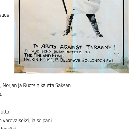
vuus
 Norjan ja Ruotsin kautta Saksan
e.
mutta
n varovaiseksi, ja se pani
tyssäsi.