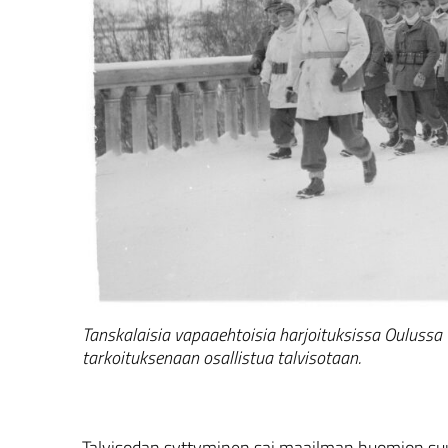
Tanskalaisia vapaaehtoisia harjoituksissa Ouluss
tarkoituksenaan osallistua talvisotaan.
Talvisodan syttyminen sai maailman huomion s