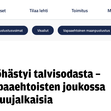
set
Tilaa lehti
Toimitus
M
uolustusvoimat
Visailut
Vapaaehtoinen maanpuolustus
hästyi talvisodasta –
paaehtoisten joukossa
puujalkaisia