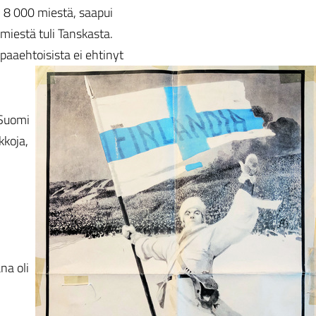
i 8 000 miestä, saapui
 miestä tuli Tanskasta.
paaehtoisista ei ehtinyt
 Suomi
kkoja,
na oli