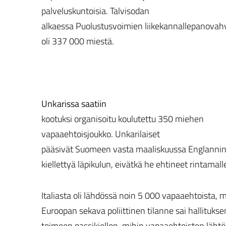
palveluskuntoisia. Talvisodan
alkaessa Puolustusvoimien liikekannallepanovah
oli 337 000 miestä.
Unkarissa saatiin
kootuksi organisoitu koulutettu 350 miehen
vapaaehtoisjoukko. Unkarilaiset
pääsivät Suomeen vasta maaliskuussa Englannin,
kiellettyä läpikulun, eivätkä he ehtineet rintamall
Italiasta oli lähdössä noin 5 000 vapaaehtoista, 
Euroopan sekava poliittinen tilanne sai hallitukse
toimeen passikiellon, mihin vapaaehtoisten lähtö 