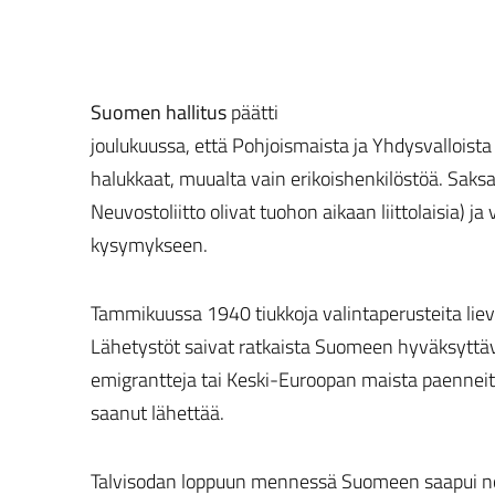
Suomen hallitus
päätti
joulukuussa, että Pohjoismaista ja Yhdysvalloista 
halukkaat, muualta vain erikoishenkilöstöä. Saksa
Neuvostoliitto olivat tuohon aikaan liittolaisia) ja 
kysymykseen.
Tammikuussa 1940 tiukkoja valintaperusteita liev
Lähetystöt saivat ratkaista Suomeen hyväksyttäv
emigrantteja tai Keski-Euroopan maista paenneita
saanut lähettää.
Talvisodan loppuun mennessä Suomeen saapui n