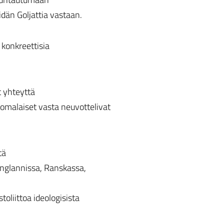
dän Goljattia vastaan.
konkreettisia
 yhteyttä
omalaiset vasta neuvottelivat
tä
nglannissa, Ranskassa,
toliittoa ideologisista