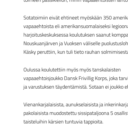
Sotatoimiin eivät ehtineet myöskään 350 ameri
vapaaehtoista eli amerikansuomalaiseksi legioona
harjoituskeskuksessa koulutuksen saanut komppani
Nouskuanjärven ja Vuoksen väliselle puolustusloh
Käsky peruttiin, kun tuli tieto rauhan solmimisest
Oulussa koulutettiin myös myös tanskalaisten
vapaaehtoisjoukko Dansk Frivillig Korps, joka tarvi
ja varustuksen täydentämistä. Sotaan ei joukko e
Vienankarjalaisista, aunukselaisista ja inkerinkarja
pakolaisista muodostettu sissipataljoona 5 osal
taisteluihin kärsien tuntuvia tappioita.