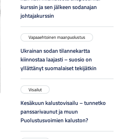
kurssin ja sen jälkeen sodanajan
johtajakurssin
Vapaaehtoinen maanpuolustus
Ukrainan sodan tilannekartta
kiinnostaa laajasti – suosio on
yllättänyt suomalaiset tekijätkin
Visailut
Kesäkuun kalustovisailu – tunnetko
panssarivaunut ja muun
Puolustusvoimien kaluston?