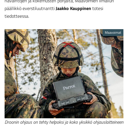
havaintojen ja kokemusten pohjalta, Maavoimien ilmailun
päällikkö everstiluutnantti
Jaakko Kauppinen
totesi
tiedotteessa.
Maavoimat
Droonin ohjaus on tehty helpoksi ja koko yksikkö ohjauslaitteineen