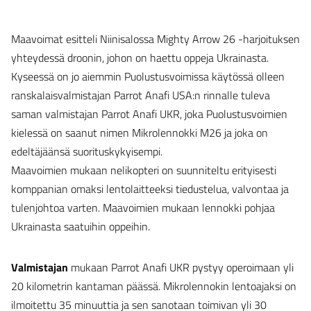
Maavoimat esitteli Niinisalossa Mighty Arrow 26 -harjoituksen
yhteydessä droonin, johon on haettu oppeja Ukrainasta.
Kyseessä on jo aiemmin Puolustusvoimissa käytössä olleen
ranskalaisvalmistajan Parrot Anafi USA:n rinnalle tuleva
saman valmistajan Parrot Anafi UKR, joka Puolustusvoimien
kielessä on saanut nimen Mikrolennokki M26 ja joka on
edeltäjäänsä suorituskykyisempi.
Maavoimien mukaan nelikopteri on suunniteltu erityisesti
komppanian omaksi lentolaitteeksi tiedustelua, valvontaa ja
tulenjohtoa varten. Maavoimien mukaan lennokki pohjaa
Ukrainasta saatuihin oppeihin.
Valmistajan
mukaan Parrot Anafi UKR pystyy operoimaan yli
20 kilometrin kantaman päässä. Mikrolennokin lentoajaksi on
ilmoitettu 35 minuuttia ja sen sanotaan toimivan yli 30