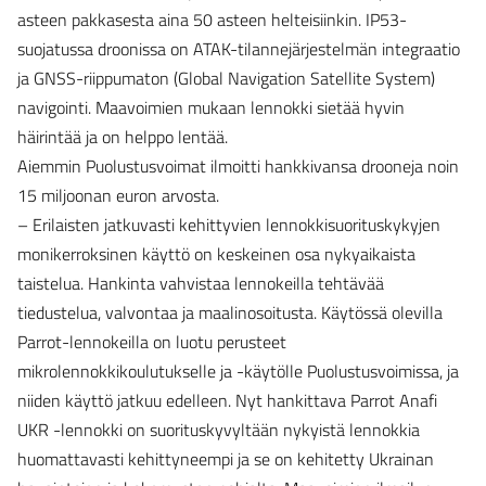
asteen pakkasesta aina 50 asteen helteisiinkin. IP53-
suojatussa droonissa on ATAK-tilannejärjestelmän integraatio
ja GNSS-riippumaton (Global Navigation Satellite System)
navigointi. Maavoimien mukaan lennokki sietää hyvin
häirintää ja on helppo lentää.
Aiemmin Puolustusvoimat ilmoitti hankkivansa drooneja noin
15 miljoonan euron arvosta.
– Erilaisten jatkuvasti kehittyvien lennokkisuorituskykyjen
monikerroksinen käyttö on keskeinen osa nykyaikaista
taistelua. Hankinta vahvistaa lennokeilla tehtävää
tiedustelua, valvontaa ja maalinosoitusta. Käytössä olevilla
Parrot-lennokeilla on luotu perusteet
mikrolennokkikoulutukselle ja -käytölle Puolustusvoimissa, ja
niiden käyttö jatkuu edelleen. Nyt hankittava Parrot Anafi
UKR -lennokki on suorituskyvyltään nykyistä lennokkia
huomattavasti kehittyneempi ja se on kehitetty Ukrainan