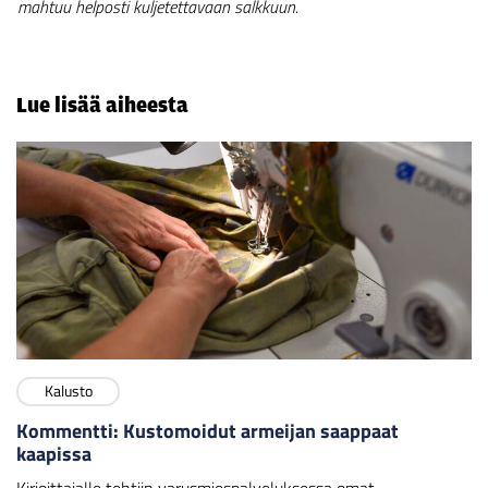
mahtuu helposti kuljetettavaan salkkuun.
Lue lisää aiheesta
Kalusto
Kommentti: Kustomoidut armeijan saappaat
kaapissa
Kirjoittajalle tehtiin varusmiespalveluksessa omat