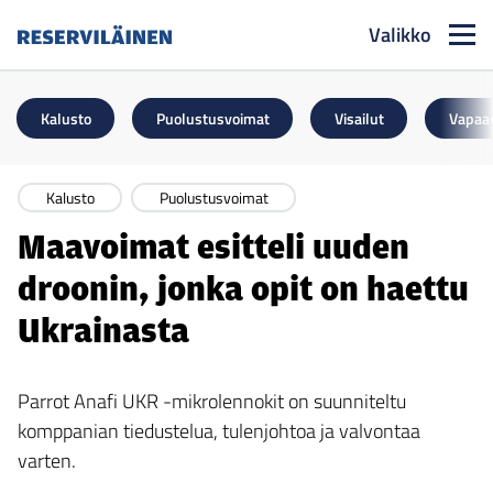
Valikko
Reserviläinen
Kalusto
Puolustusvoimat
Visailut
Vapaa
Kalusto
Puolustusvoimat
Maavoimat esitteli uuden
droonin, jonka opit on haettu
Ukrainasta
Parrot Anafi UKR -mikrolennokit on suunniteltu
komppanian tiedustelua, tulenjohtoa ja valvontaa
varten.