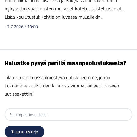
Porin prikaatiin Niinisalossa ja Säkylässä on rakennettu
nykysodan vaatimusten mukaiset katetut taisteluasemat.
Lisää koulutustukikohtia on luvassa muuallekin.
17.7.2026
/
10:00
Haluatko pysyä perillä maanpuolustuksesta?
Tilaa kerran kuussa ilmestyvä uutiskirjeemme, johon
kokoamme kuukauden kiinnostavimmat aiheet tiiviiseen
uutispakettiin!