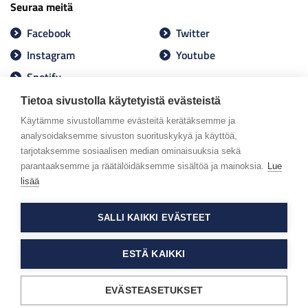
Seuraa meitä
Facebook
Twitter
Instagram
Youtube
Spotify
Tietoa sivustolla käytetyistä evästeistä
Käytämme sivustollamme evästeitä kerätäksemme ja
analysoidaksemme sivuston suorituskykyä ja käyttöä,
tarjotaksemme sosiaalisen median ominaisuuksia sekä
parantaaksemme ja räätälöidäksemme sisältöä ja mainoksia.
Lue
lisää
SALLI KAIKKI EVÄSTEET
ESTÄ KAIKKI
EVÄSTEASETUKSET
Tietosuojaseloste