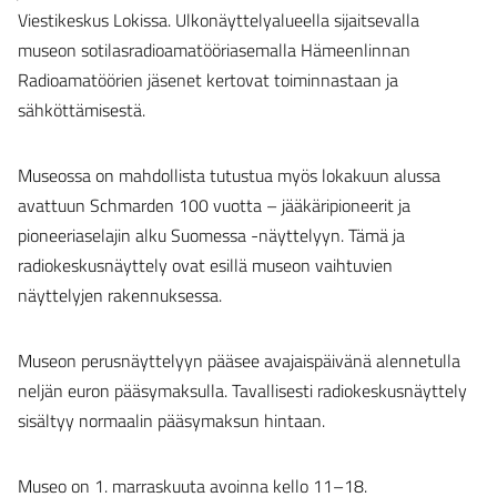
Viestikeskus Lokissa. Ulkonäyttelyalueella sijaitsevalla
museon sotilasradioamatööriasemalla Hämeenlinnan
Radioamatöörien jäsenet kertovat toiminnastaan ja
sähköttämisestä.
Museossa on mahdollista tutustua myös lokakuun alussa
avattuun Schmarden 100 vuotta – jääkäripioneerit ja
pioneeriaselajin alku Suomessa -näyttelyyn. Tämä ja
radiokeskusnäyttely ovat esillä museon vaihtuvien
näyttelyjen rakennuksessa.
Museon perusnäyttelyyn pääsee avajaispäivänä alennetulla
neljän euron pääsymaksulla. Tavallisesti radiokeskusnäyttely
sisältyy normaalin pääsymaksun hintaan.
Museo on 1. marraskuuta avoinna kello 11–18.