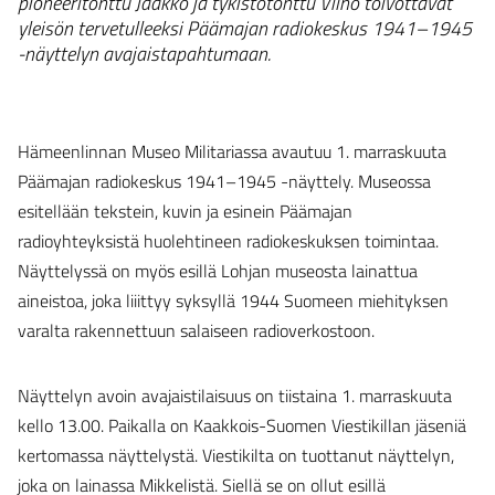
pioneeritonttu Jaakko ja tykistötonttu Vilho toivottavat
yleisön tervetulleeksi Päämajan radiokeskus 1941–1945
-näyttelyn avajaistapahtumaan.
Hämeenlinnan Museo Militariassa avautuu 1. marraskuuta
Päämajan radiokeskus 1941–1945 -näyttely. Museossa
esitellään tekstein, kuvin ja esinein Päämajan
radioyhteyksistä huolehtineen radiokeskuksen toimintaa.
Näyttelyssä on myös esillä Lohjan museosta lainattua
aineistoa, joka liiittyy syksyllä 1944 Suomeen miehityksen
varalta rakennettuun salaiseen radioverkostoon.
Näyttelyn avoin avajaistilaisuus on tiistaina 1. marraskuuta
kello 13.00. Paikalla on Kaakkois-Suomen Viestikillan jäseniä
kertomassa näyttelystä. Viestikilta on tuottanut näyttelyn,
joka on lainassa Mikkelistä. Siellä se on ollut esillä