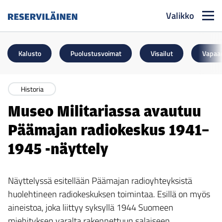
Valikko
Reserviläinen
Kalusto
Puolustusvoimat
Visailut
Vapaa
Historia
Museo Militariassa avautuu
Päämajan radiokeskus 1941–
1945 -näyttely
Näyttelyssä esitellään Päämajan radioyhteyksistä
huolehtineen radiokeskuksen toimintaa. Esillä on myös
aineistoa, joka liittyy syksyllä 1944 Suomeen
miehityksen varalta rakennettuun salaiseen