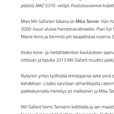
päästä, MAZ 537G -vetäjä. Puolustusvoimat kuljetti
Mies Mil-Safarien takana on
Mika Tanner
. Hän h
2000-luvun alussa harrastusvälineeksi. Pian tuli to
Maine levisi ja toiminta piti kaupallistaa vuonna 
Aluksi kone- ja metalliteknikon koulutuksen saanut
riittävän ja lopulta 2013 Mil-Safarit muuttui päät
Nykyisin yritys työllistää omistajansa sekä siinä 
kahdeksan. Lisäksi tarvitaan alihankkijoita cater
paikkakunnalla merkitys on melkoinen ja Mika Tan
Mil-Safarit toimii Tannerin kotitilalla ja sen ma