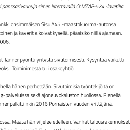
 panssarivaunuja siihen liitettävällä ChMZAP-524 -lavetilla.
ankki ensimmäisen Sisu A45 -maastokuorma-autonsa
inen ja kaverit alkoivat kysellä, pääsisikö niillä ajamaan.
2006.
 Tanner pyöritti yritystä sivutoimisesti. Kysyntää vaikutti
yöksi. Toiminimestä tuli osakeyhtiö.
ohella hänen perhettään. Sivutoimisia työntekijöitä on
ing-palveluissa sekä ajoneuvokaluston huollossa. Pienellä
ner palkittiinkin 2016 Pornaisten vuoden yrittäjänä.
astossa. Maata hän viljelee edelleen. Vanhat talousrakennukset