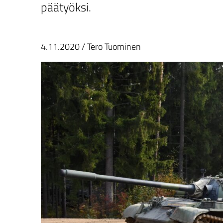
päätyöksi.
4.11.2020
/
Tero Tuominen