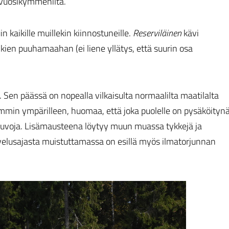
i vuosikymmeniltä.
in kaikille muillekin kiinnostuneille.
Reserviläinen
kävi
en puuhamaahan (ei liene yllätys, että suurin osa
. Sen päässä on nopealla vilkaisulta normaalilta maatilalta
min ympärilleen, huomaa, että joka puolelle on pysäköityn
neuvoja. Lisämausteena löytyy muun muassa tykkejä ja
velusajasta muistuttamassa on esillä myös ilmatorjunnan