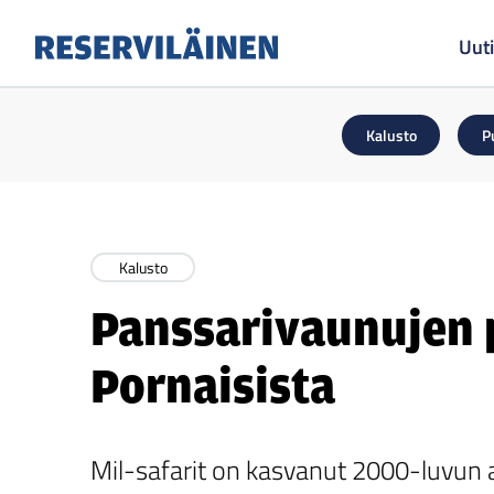
Uuti
Reserviläinen
Kalusto
P
Kalusto
Panssarivaunujen
Pornaisista
Mil-safarit on kasvanut 2000-luvun 