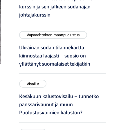
kurssin ja sen jälkeen sodanajan
johtajakurssin
Vapaaehtoinen maanpuolustus
Ukrainan sodan tilannekartta
kiinnostaa laajasti – suosio on
yllättänyt suomalaiset tekijätkin
Visailut
Kesäkuun kalustovisailu – tunnetko
panssarivaunut ja muun
Puolustusvoimien kaluston?