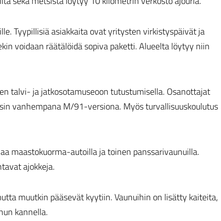
iltä sekä metsistä löytyy 10 kilometrin verkosto ajouria.
. Tyypillisiä asiakkaita ovat yritysten virkistyspäivät ja
kin voidaan räätälöidä sopiva paketti. Alueelta löytyy niin
een talvi- ja jatkosotamuseoon tutustumisella. Osanottajat
sin vanhempana M/91-versiona. Myös turvallisuuskoulutus
aa maastokuorma-autoilla ja toinen panssarivaunuilla.
tavat ajokkeja.
mutta muutkin pääsevät kyytiin. Vaunuihin on lisätty kaiteita,
nun kannella.