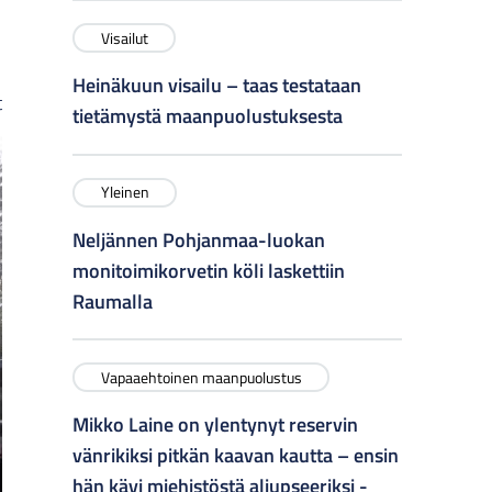
Visailut
Heinäkuun visailu – taas testataan
t
tietämystä maanpuolustuksesta
Yleinen
Neljännen Pohjanmaa-luokan
monitoimikorvetin köli laskettiin
Raumalla
Vapaaehtoinen maanpuolustus
Mikko Laine on ylentynyt reservin
vänrikiksi pitkän kaavan kautta – ensin
hän kävi miehistöstä aliupseeriksi -