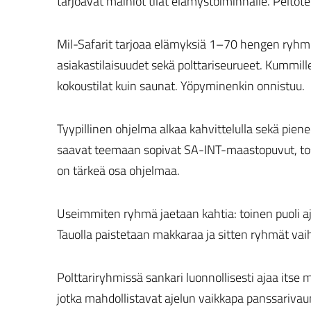
tarjoavat mainiot tilat elämystoiminnalle. Peltote
Mil-Safarit tarjoaa elämyksiä 1­–70 hengen ryhmille
asiakastilaisuudet sekä polttariseurueet. Kummille
kokoustilat kuin saunat. Yöpyminenkin onnistuu.
Tyypillinen ohjelma alkaa kahvittelulla sekä pien
saavat teemaan sopivat SA-INT-maastopuvut, to
on tärkeä osa ohjelmaa.
Useimmiten ryhmä jaetaan kahtia: toinen puoli aj
Tauolla paistetaan makkaraa ja sitten ryhmät vaih
Polttariryhmissä sankari luonnollisesti ajaa itse 
jotka mahdollistavat ajelun vaikkapa panssarivau