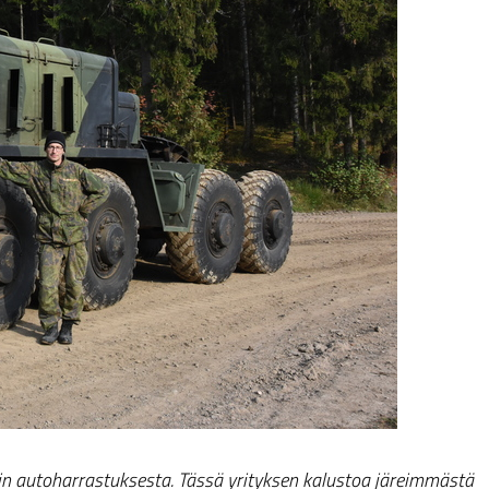
rin autoharrastuksesta. Tässä yrityksen kalustoa järeimmästä