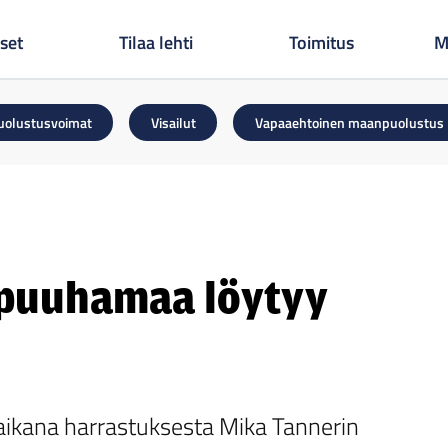
set
Tilaa lehti
Toimitus
M
uolustusvoimat
Visailut
Vapaaehtoinen maanpuolustus
 puuhamaa löytyy
aikana harrastuksesta Mika Tannerin