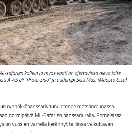
-safarien kallein ja myös vaativin ajettavissa oleva laite.
su A-45 eli ”Proto-Sisu” ja uudempi Sisu Masi (Maasto-Sisu).
uu, kun rynnäkköpanssarivaunu etenee metsänreunassa.
aan normipäivä Mil-Safarien panssariuralla. Pornaisissa
ys on vuosien varrella kerännyt talliinsa vaikuttavan