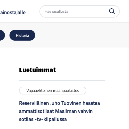
Etsi
ainostajalle
sivustolta
Historia
Luetuimmat
Vapaaehtoinen maanpuolustus
Reserviläinen Juho Tuovinen haastaa
ammattisotilaat Maailman vahvin
sotilas -tv-kilpailussa