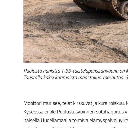
Puolasta hankittu T-55-taistelupanssarivaunu on Mil
Taustalla kaksi kotimaista maastokuorma-autoa: Si
Moottori murisee, telat kirskuvat ja kura roisk
Kyseessä ei ole Puolustusvoimien sotaharjoitus v
itäisellä Uudellamaalla toimiva elämyspalveluyrit