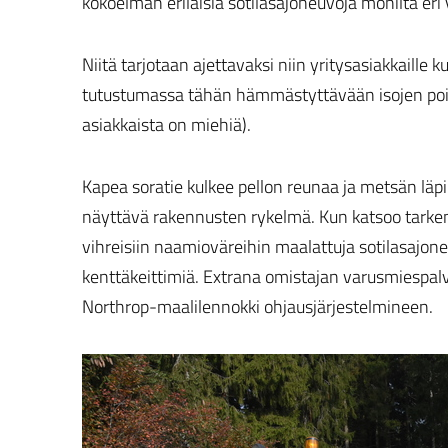
kokoelman erilaisia sotilasajoneuvoja monilta er
Niitä tarjotaan ajettavaksi niin yritysasiakkaille ku
tutustumassa tähän hämmästyttävään isojen poiki
asiakkaista on miehiä).
Kapea soratie kulkee pellon reunaa ja metsän läpi
näyttävä rakennusten rykelmä. Kun katsoo tarkem
vihreisiin naamioväreihin maalattuja sotilasajo
kenttäkeittimiä. Extrana omistajan varusmiespal
Northrop-maalilennokki ohjausjärjestelmineen.