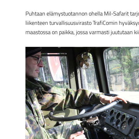
Puhtaan elämystuotannon ohella Mil-Safarit tarjoa
liikenteen turvallisuusvirasto TrafiComin hyväks
maastossa on paikka, jossa varmasti juututaan ki