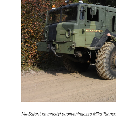
Mil-Safarit käynnistyi puolivahingossa Mika Tanne