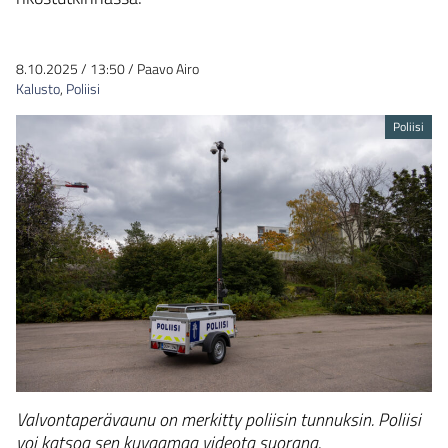
8.10.2025
/
13:50
/
Paavo Airo
Kalusto
,
Poliisi
Poliisi
Valvontaperävaunu on merkitty poliisin tunnuksin. Poliisi
voi katsoa sen kuvaamaa videota suorana.