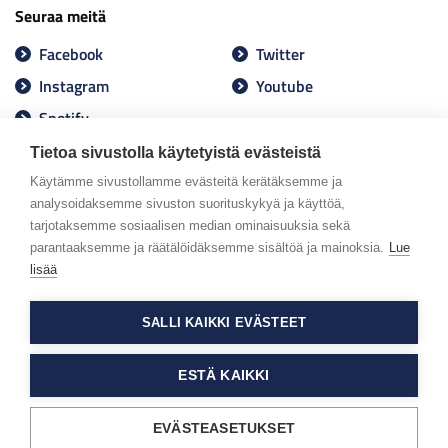
Seuraa meitä
Facebook
Twitter
Instagram
Youtube
Spotify
Tietoa sivustolla käytetyistä evästeistä
Käytämme sivustollamme evästeitä kerätäksemme ja
analysoidaksemme sivuston suorituskykyä ja käyttöä,
tarjotaksemme sosiaalisen median ominaisuuksia sekä
parantaaksemme ja räätälöidäksemme sisältöä ja mainoksia.
Lue
lisää
SALLI KAIKKI EVÄSTEET
ESTÄ KAIKKI
EVÄSTEASETUKSET
Tietosuojaseloste