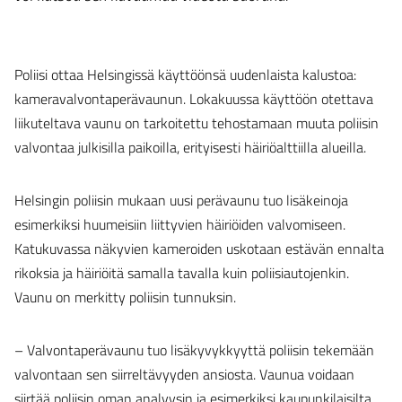
Poliisi ottaa Helsingissä käyttöönsä uudenlaista kalustoa:
kameravalvontaperävaunun. Lokakuussa käyttöön otettava
liikuteltava vaunu on tarkoitettu tehostamaan muuta poliisin
valvontaa julkisilla paikoilla, erityisesti häiriöalttiilla alueilla.
Helsingin poliisin mukaan uusi perävaunu tuo lisäkeinoja
esimerkiksi huumeisiin liittyvien häiriöiden valvomiseen.
Katukuvassa näkyvien kameroiden uskotaan estävän ennalta
rikoksia ja häiriöitä samalla tavalla kuin poliisiautojenkin.
Vaunu on merkitty poliisin tunnuksin.
– Valvontaperävaunu tuo lisäkyvykkyyttä poliisin tekemään
valvontaan sen siirreltävyyden ansiosta. Vaunua voidaan
siirtää poliisin oman analyysin ja esimerkiksi kaupunkilaisilta