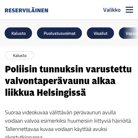
Valikko
Reserviläinen
Kalusto
Puolustusvoimat
Visailut
Vapaa
Kalusto
Poliisin tunnuksin varustettu
valvontaperävaunu alkaa
liikkua Helsingissä
Suoraa videokuvaa välittävän perävaunun avulla
voidaan valvoa esimerkiksi huumeisiin liittyviä häiriöitä.
Tallennettavaa kuvaa voidaan käyttää avuksi
rikostutkinnassa.