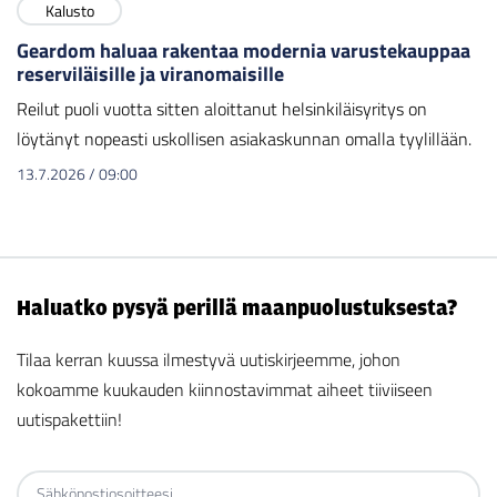
Kalusto
Geardom haluaa rakentaa modernia varustekauppaa
reserviläisille ja viranomaisille
Reilut puoli vuotta sitten aloittanut helsinkiläisyritys on
löytänyt nopeasti uskollisen asiakaskunnan omalla tyylillään.
13.7.2026
/
09:00
Haluatko pysyä perillä maanpuolustuksesta?
Tilaa kerran kuussa ilmestyvä uutiskirjeemme, johon
kokoamme kuukauden kiinnostavimmat aiheet tiiviiseen
uutispakettiin!