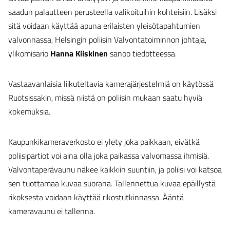
saadun palautteen perusteella valikoituihin kohteisiin. Lisäksi
sitä voidaan käyttää apuna erilaisten yleisötapahtumien
valvonnassa, Helsingin poliisin Valvontatoiminnon johtaja,
ylikomisario
Hanna Kiiskinen
sanoo tiedotteessa.
Vastaavanlaisia liikuteltavia kamerajärjestelmiä on käytössä
Ruotsissakin, missä niistä on poliisin mukaan saatu hyviä
kokemuksia.
Kaupunkikameraverkosto ei ylety joka paikkaan, eivätkä
poliisipartiot voi aina olla joka paikassa valvomassa ihmisiä.
Valvontaperävaunu näkee kaikkiin suuntiin, ja poliisi voi katsoa
sen tuottamaa kuvaa suorana. Tallennettua kuvaa epäillystä
rikoksesta voidaan käyttää rikostutkinnassa. Ääntä
kameravaunu ei tallenna.