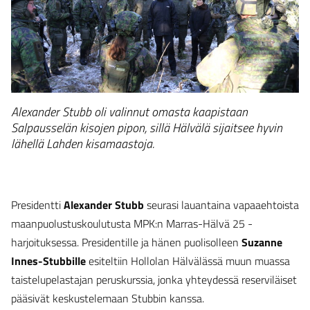
Alexander Stubb oli valinnut omasta kaapistaan
Salpausselän kisojen pipon, sillä Hälvälä sijaitsee hyvin
lähellä Lahden kisamaastoja.
Presidentti
Alexander Stubb
seurasi lauantaina vapaaehtoista
maanpuolustuskoulutusta MPK:n Marras-Hälvä 25 -
harjoituksessa. Presidentille ja hänen puolisolleen
Suzanne
Innes-Stubbille
esiteltiin Hollolan Hälvälässä muun muassa
taistelupelastajan peruskurssia, jonka yhteydessä reserviläiset
pääsivät keskustelemaan Stubbin kanssa.