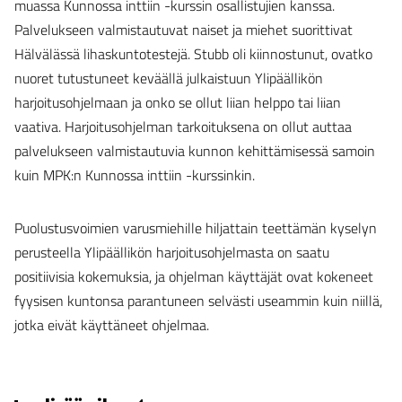
muassa Kunnossa inttiin -kurssin osallistujien kanssa.
Palvelukseen valmistautuvat naiset ja miehet suorittivat
Hälvälässä lihaskuntotestejä. Stubb oli kiinnostunut, ovatko
nuoret tutustuneet keväällä julkaistuun Ylipäällikön
harjoitusohjelmaan ja onko se ollut liian helppo tai liian
vaativa. Harjoitusohjelman tarkoituksena on ollut auttaa
palvelukseen valmistautuvia kunnon kehittämisessä samoin
kuin MPK:n Kunnossa inttiin -kurssinkin.
Puolustusvoimien varusmiehille hiljattain teettämän kyselyn
perusteella Ylipäällikön harjoitusohjelmasta on saatu
positiivisia kokemuksia, ja ohjelman käyttäjät ovat kokeneet
fyysisen kuntonsa parantuneen selvästi useammin kuin niillä,
jotka eivät käyttäneet ohjelmaa.