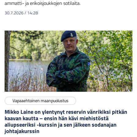
ammatti- ja erikoisjoukkojen sotilaita.
30.7.2026
/
14:28
Vapaaehtoinen maanpuolustus
Mikko Laine on ylentynyt reservin vänrikiksi pitkän
kaavan kautta – ensin hän kävi miehistöstä
aliupseeriksi -kurssin ja sen jälkeen sodanajan
johtajakurssin