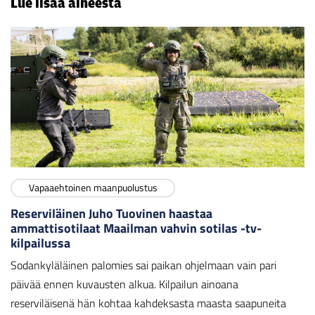
Lue lisää aiheesta
Vapaaehtoinen maanpuolustus
Reserviläinen Juho Tuovinen haastaa
ammattisotilaat Maailman vahvin sotilas -tv-
kilpailussa
Sodankyläläinen palomies sai paikan ohjelmaan vain pari
päivää ennen kuvausten alkua. Kilpailun ainoana
reserviläisenä hän kohtaa kahdeksasta maasta saapuneita