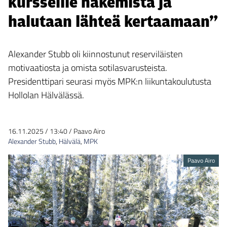
kursseille hakemista ja
halutaan lähteä kertaamaan”
Alexander Stubb oli kiinnostunut reserviläisten
motivaatiosta ja omista sotilasvarusteista.
Presidenttipari seurasi myös MPK:n liikuntakoulutusta
Hollolan Hälvälässä.
16.11.2025
/
13:40
/
Paavo Airo
Alexander Stubb
,
Hälvälä
,
MPK
Paavo Airo