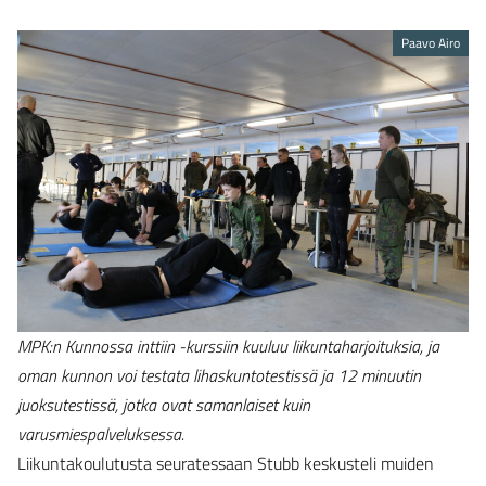
Paavo Airo
MPK:n Kunnossa inttiin -kurssiin kuuluu liikuntaharjoituksia, ja
oman kunnon voi testata lihaskuntotestissä ja 12 minuutin
juoksutestissä, jotka ovat samanlaiset kuin
varusmiespalveluksessa.
Liikuntakoulutusta seuratessaan Stubb keskusteli muiden