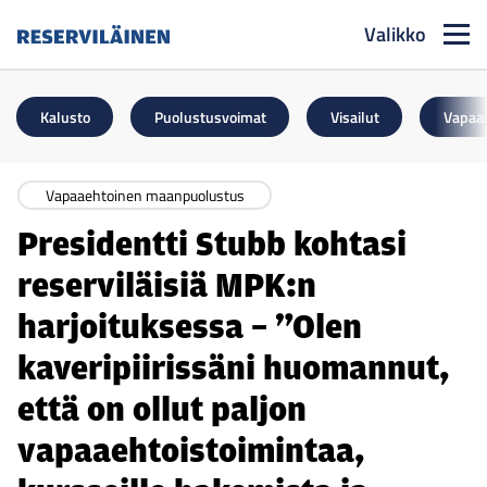
Valikko
Reserviläinen
Kalusto
Puolustusvoimat
Visailut
Vapaa
Vapaaehtoinen maanpuolustus
Presidentti Stubb kohtasi
reserviläisiä MPK:n
harjoituksessa – ”Olen
kaveripiirissäni huomannut,
että on ollut paljon
vapaaehtoistoimintaa,