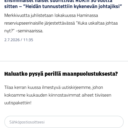
Ensimmäiset naiset suorittivat RUK:n 30 vuotta
sitten – ”Heidän tunnustettiin kykenevän johtajiksi”
Merkkivuotta juhlistetaan lokakuussa Haminassa
reserviupseerinaisille järjestettävässä ”Kuka uskaltaa johtaa
nyt?” -seminaarissa.
2.7.2026
/
11:35
Haluatko pysyä perillä maanpuolustuksesta?
Tilaa kerran kuussa ilmestyvä uutiskirjeemme, johon
kokoamme kuukauden kiinnostavimmat aiheet tiiviiseen
uutispakettiin!