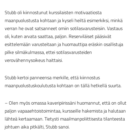
Stubb oli kiinnostunut kurssilaisten motivaatiosta
maanpuolustusta kohtaan ja kyseli heiltä esimerkiksi, minkä
verran he ovat satsanneet omiin sotilasvarusteisiin. Vastaus
oli, kuten arvata saattaa, paljon. Reserviläiset pääsivät
esittelemään varusteitaan ja huomauttipa eräskin osallistuja
pilke silmäkulmassa, ettei sotilasvarusteiden
verovähennysoikeus haittaisi.
Stubb kertoi panneensa merkille, että kiinnostus
maanpuolustuskoulutusta kohtaan on tällä hetkellä suurta.
– Olen myös omassa kaveripiirissäni huomannut, että on ollut
paljon vapaaehtoistoimintaa, kursseille hakemista ja halutaan
lähteä kertaamaan. Tietysti maailmanpoliittisesta tilanteesta
johtuen aika pitkälti, Stubb sanoi.