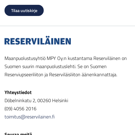
Maanpuolustusyhtiö MPY Oy:n kustantama Reserviläinen on
Suomen suurin maanpuolustuslehti. Se on Suomen
Reserviupseeriliiton ja Reserviläisliiton äänenkannattaja.
Yhteystiedot
Döbelninkatu 2, 00260 Helsinki
(09) 4056 2016
toimitus@reservilainen.fi
Seuraa meitä