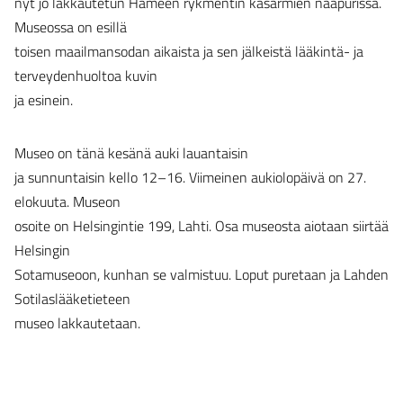
nyt jo lakkautetun Hämeen rykmentin kasarmien naapurissa.
Museossa on esillä
toisen maailmansodan aikaista ja sen jälkeistä lääkintä- ja
terveydenhuoltoa kuvin
ja esinein.
Museo on tänä kesänä auki lauantaisin
ja sunnuntaisin kello 12–16. Viimeinen aukiolopäivä on 27.
elokuuta. Museon
osoite on Helsingintie 199, Lahti. Osa museosta aiotaan siirtää
Helsingin
Sotamuseoon, kunhan se valmistuu. Loput puretaan ja Lahden
Sotilaslääketieteen
museo lakkautetaan.