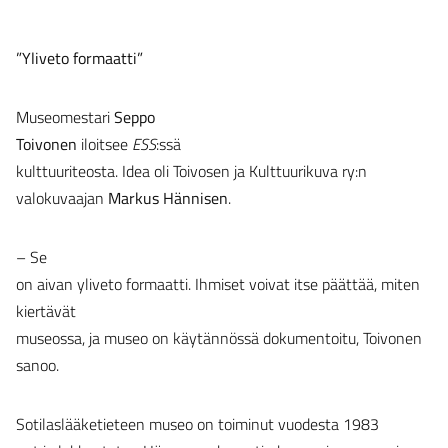
”Yliveto formaatti”
Museomestari
Seppo
Toivonen
iloitsee
ESS
:ssä
kulttuuriteosta. Idea oli Toivosen ja Kulttuurikuva ry:n
valokuvaajan
Markus Hännisen
.
– Se
on aivan yliveto formaatti. Ihmiset voivat itse päättää, miten
kiertävät
museossa, ja museo on käytännössä dokumentoitu, Toivonen
sanoo.
Sotilaslääketieteen museo on toiminut vuodesta 1983