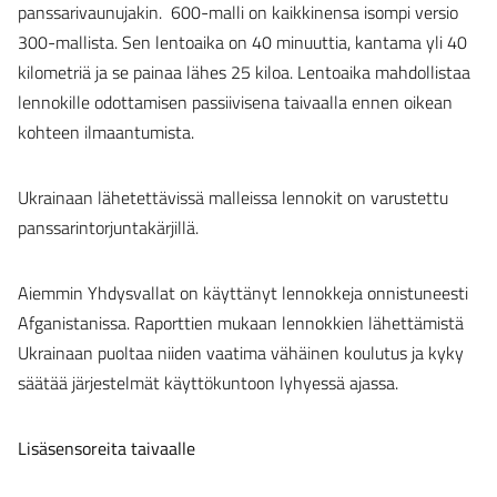
panssarivaunujakin. 600-malli on kaikkinensa isompi versio
300-mallista. Sen lentoaika on 40 minuuttia, kantama yli 40
kilometriä ja se painaa lähes 25 kiloa. Lentoaika mahdollistaa
lennokille odottamisen passiivisena taivaalla ennen oikean
kohteen ilmaantumista.
Ukrainaan lähetettävissä malleissa lennokit on varustettu
panssarintorjuntakärjillä.
Aiemmin Yhdysvallat on käyttänyt lennokkeja onnistuneesti
Afganistanissa. Raporttien mukaan lennokkien lähettämistä
Ukrainaan puoltaa niiden vaatima vähäinen koulutus ja kyky
säätää järjestelmät käyttökuntoon lyhyessä ajassa.
Lisäsensoreita taivaalle