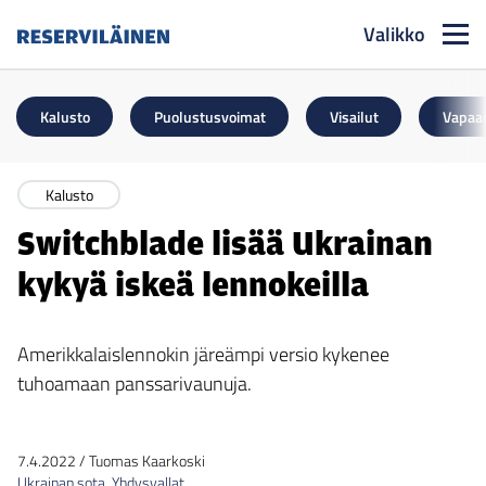
Valikko
Reserviläinen
Kalusto
Puolustusvoimat
Visailut
Vapaa
Kalusto
Switchblade lisää Ukrainan
kykyä iskeä lennokeilla
Amerikkalaislennokin järeämpi versio kykenee
tuhoamaan panssarivaunuja.
7.4.2022
/
Tuomas Kaarkoski
Ukrainan sota
,
Yhdysvallat