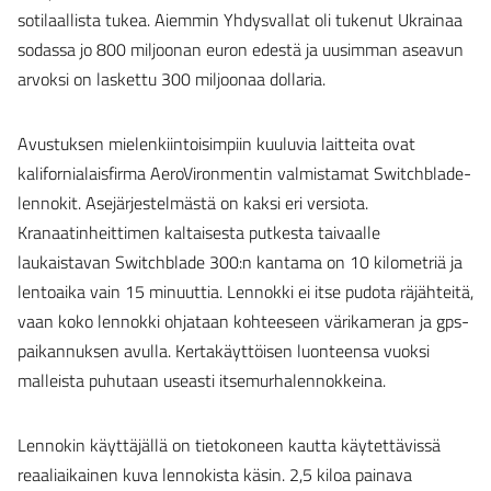
sotilaallista tukea. Aiemmin Yhdysvallat oli tukenut Ukrainaa
sodassa jo 800 miljoonan euron edestä ja uusimman aseavun
arvoksi on laskettu 300 miljoonaa dollaria.
Avustuksen mielenkiintoisimpiin kuuluvia laitteita ovat
kalifornialaisfirma AeroVironmentin valmistamat Switchblade-
lennokit. Asejärjestelmästä on kaksi eri versiota.
Kranaatinheittimen kaltaisesta putkesta taivaalle
laukaistavan Switchblade 300:n kantama on 10 kilometriä ja
lentoaika vain 15 minuuttia. Lennokki ei itse pudota räjähteitä,
vaan koko lennokki ohjataan kohteeseen värikameran ja gps-
paikannuksen avulla. Kertakäyttöisen luonteensa vuoksi
malleista puhutaan useasti itsemurhalennokkeina.
Lennokin käyttäjällä on tietokoneen kautta käytettävissä
reaaliaikainen kuva lennokista käsin. 2,5 kiloa painava