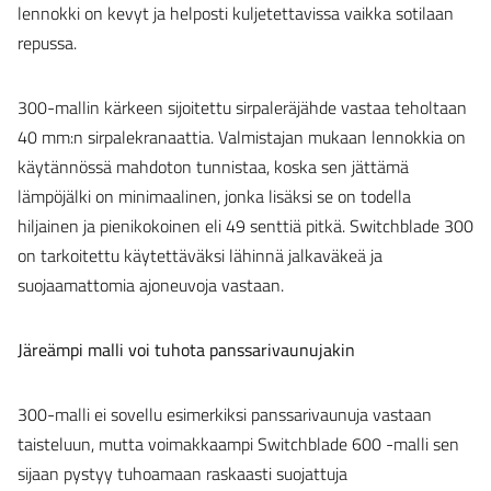
lennokki on kevyt ja helposti kuljetettavissa vaikka sotilaan
repussa.
300-mallin kärkeen sijoitettu sirpaleräjähde vastaa teholtaan
40 mm:n sirpalekranaattia. Valmistajan mukaan lennokkia on
käytännössä mahdoton tunnistaa, koska sen jättämä
lämpöjälki on minimaalinen, jonka lisäksi se on todella
hiljainen ja pienikokoinen eli 49 senttiä pitkä. Switchblade 300
on tarkoitettu käytettäväksi lähinnä jalkaväkeä ja
suojaamattomia ajoneuvoja vastaan.
Järeämpi malli voi tuhota panssarivaunujakin
300-malli ei sovellu esimerkiksi panssarivaunuja vastaan
taisteluun, mutta voimakkaampi Switchblade 600 -malli sen
sijaan pystyy tuhoamaan raskaasti suojattuja