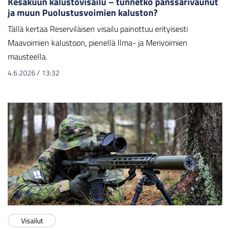
Kesäkuun kalustovisailu – tunnetko panssarivaunut
ja muun Puolustusvoimien kaluston?
Tällä kertaa Reserviläisen visailu painottuu erityisesti
Maavoimien kalustoon, pienellä Ilma- ja Merivoimien
mausteella.
4.6.2026
/
13:32
Visailut