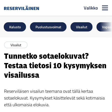
Valikko
Reserviläinen
Kalusto
Puolustusvoimat
Visailut
Vapaa
Visailut
Tunnetko sotaelokuvat?
Testaa tietosi 10 kysymyksen
visailussa
Reserviläisen visailun teemana ovat tällä kertaa
sotaelokuvat. Kysymykset käsittelevät sekä kotimaisia
että ulkomaisia elokuvia.