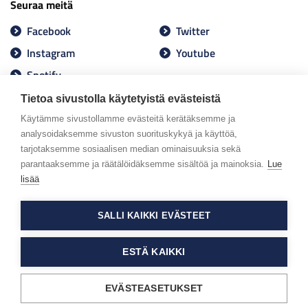
Seuraa meitä
Facebook
Twitter
Instagram
Youtube
Spotify
Tietoa sivustolla käytetyistä evästeistä
Käytämme sivustollamme evästeitä kerätäksemme ja
analysoidaksemme sivuston suorituskykyä ja käyttöä,
tarjotaksemme sosiaalisen median ominaisuuksia sekä
parantaaksemme ja räätälöidäksemme sisältöä ja mainoksia.
Lue
lisää
SALLI KAIKKI EVÄSTEET
ESTÄ KAIKKI
EVÄSTEASETUKSET
Tietosuojaseloste