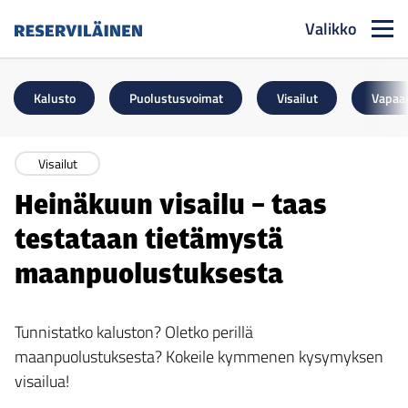
Valikko
Reserviläinen
Kalusto
Puolustusvoimat
Visailut
Vapaa
Visailut
Heinäkuun visailu – taas
testataan tietämystä
maanpuolustuksesta
Tunnistatko kaluston? Oletko perillä
maanpuolustuksesta? Kokeile kymmenen kysymyksen
visailua!