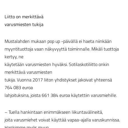
Liitto on merkittävä
varusmiesten tukija
Mustalahden mukaan pop up -päivällä ei haeta niinkään
myyntituottoja vaan näkyvyyttä toiminnalle. Mikäli tuottoja
kertyy, ne
käytetään varusmiesten hyväksi. Sotilaskotiliitto onkin
merkittävä varusmiesten
tukija. Vuonna 2017 liiton yhdistykset jakoivat yhteensä
764 083 euroa
lahjoituksina, joista 661 384 euroa käytettiin varusmiehille.
– Tuella hankintaan enimmäkseen liikuntavälineitä,
joita varusmiehet voivat käyttää vapaa-ajalla varuskunnissa.
Hankimme myös muun