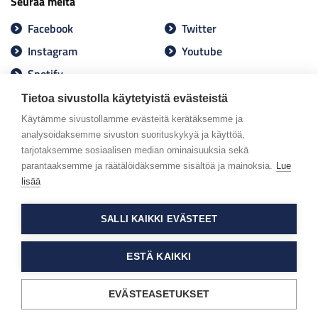
Seuraa meitä
Facebook
Twitter
Instagram
Youtube
Spotify
Tietoa sivustolla käytetyistä evästeistä
Käytämme sivustollamme evästeitä kerätäksemme ja
analysoidaksemme sivuston suorituskykyä ja käyttöä,
tarjotaksemme sosiaalisen median ominaisuuksia sekä
parantaaksemme ja räätälöidäksemme sisältöä ja mainoksia.
Lue
lisää
SALLI KAIKKI EVÄSTEET
ESTÄ KAIKKI
EVÄSTEASETUKSET
Tietosuojaseloste