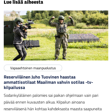
Lue lisää aiheesta
Vapaaehtoinen maanpuolustus
Reserviläinen Juho Tuovinen haastaa
ammattisotilaat Maailman vahvin sotilas -tv-
kilpailussa
Sodankyläläinen palomies sai paikan ohjelmaan vain pari
päivää ennen kuvausten alkua. Kilpailun ainoana
reserviläisenä hän kohtaa kahdeksasta maasta saapuneita