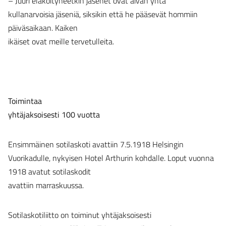
– Juuri eläköityneetkin jäsenet ovat aivan yhtä
kullanarvoisia jäseniä, siksikin että he pääsevät hommiin
päiväsaikaan. Kaiken
ikäiset ovat meille tervetulleita.
Toimintaa
yhtäjaksoisesti 100 vuotta
Ensimmäinen sotilaskoti avattiin 7.5.1918 Helsingin
Vuorikadulle, nykyisen Hotel Arthurin kohdalle. Loput vuonna
1918 avatut sotilaskodit
avattiin marraskuussa.
Sotilaskotiliitto on toiminut yhtäjaksoisesti