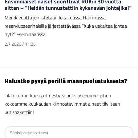
Ensimmäiset naiset suorittivat RUK:n 30 vuotta
sitten – ”Heidän tunnustettiin kykenevän johtajiksi”
Merkkivuotta juhlistetaan lokakuussa Haminassa
reserviupseerinaisille järjestettävässä ”Kuka uskaltaa johtaa
nyt?” -seminaarissa.
2.7.2026
/
11:35
Haluatko pysyä perillä maanpuolustuksesta?
Tilaa kerran kuussa ilmestyvä uutiskirjeemme, johon
kokoamme kuukauden kiinnostavimmat aiheet tiiviiseen
uutispakettiin!