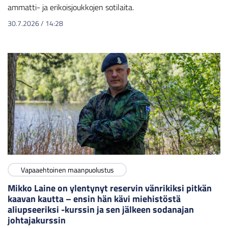
ammatti- ja erikoisjoukkojen sotilaita.
30.7.2026
/
14:28
Vapaaehtoinen maanpuolustus
Mikko Laine on ylentynyt reservin vänrikiksi pitkän
kaavan kautta – ensin hän kävi miehistöstä
aliupseeriksi -kurssin ja sen jälkeen sodanajan
johtajakurssin