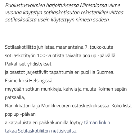
Puolustusvoimien harjoituksessa Niinisalossa viime
vuonna käytetyn sotilaskotiauton rekisterikilpi viittaa
sotilaskodista usein käytettyyn nimeen sodeen.
Sotilaskotiliitto juhlistaa maanantaina 7. toukokuuta
sotilaskotityön 100-vuotista taivalta pop up -päivällä.
Paikalliset yhdistykset
ja osastot järjestävät tapahtumia eri puolilla Suomea.
Esimerkiksi Helsingissä
myydään sotkun munkkeja, kahvia ja muuta Kolmen sepän
patsaalla,
Narinkkatorilla ja Munkkivuoren ostoskeskuksessa. Koko lista
pop up -päivän
aikatauluista eri paikkakunnilla löytyy
tämän linkin
takaa Sotilaskotiliiton nettisivuilta
.