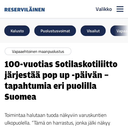
Valikko
Reserviläinen
Kalusto
Puolustusvoimat
Visailut
Vapaa
Vapaaehtoinen maanpuolustus
100-vuotias Sotilaskotiliitto
järjestää pop up -päivän –
tapahtumia eri puolilla
Suomea
Toimintaa halutaan tuoda näkyviin varuskuntien
ulkopuolella. ”Tämä on harrastus, jonka jälki näkyy