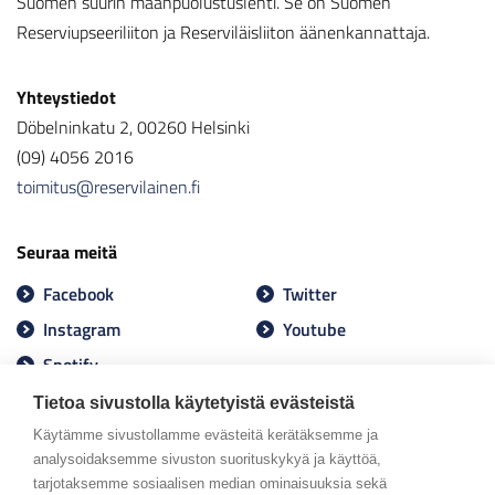
Suomen suurin maanpuolustuslehti. Se on Suomen
Reserviupseeriliiton ja Reserviläisliiton äänenkannattaja.
Yhteystiedot
Döbelninkatu 2, 00260 Helsinki
(09) 4056 2016
toimitus@reservilainen.fi
Seuraa meitä
Facebook
Twitter
Instagram
Youtube
Spotify
Tietoa sivustolla käytetyistä evästeistä
Käytämme sivustollamme evästeitä kerätäksemme ja
analysoidaksemme sivuston suorituskykyä ja käyttöä,
tarjotaksemme sosiaalisen median ominaisuuksia sekä