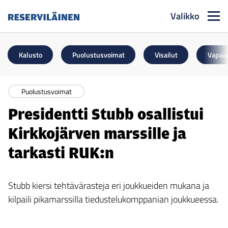
Valikko
Reserviläinen
Kalusto
Puolustusvoimat
Visailut
Vapaa
Puolustusvoimat
Presidentti Stubb osallistui
Kirkkojärven marssille ja
tarkasti RUK:n
Stubb kiersi tehtävärasteja eri joukkueiden mukana ja
kilpaili pikamarssilla tiedustelukomppanian joukkueessa.