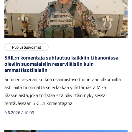
Puolustusvoimat
SKJL:n komentaja suhtautuu kaikkiin Libanonissa
oleviin suomalaisiin reserviläisiin kuin
ammattisotilaisiin
Suomen reservin korkea osaamistaso tunnetaan ulkomailla
asti. Siitä huolimatta se ei lakkaa yllättämästä Mika
Jääskeläistä, joka todistaa sitä päivittäin nykyisessä
tehtävässään SKJL:n komentajana.
9.6.2026
/
10:09