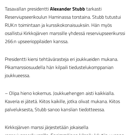
Tasavallan presidentti
Alexander Stubb
tarkasti
Reserviupseerikoulun Haminassa torstaina. Stubb tutustui
RUK:n toimintaan ja kurssikokonaisuuksiin. Hän myös
osallistui Kirkkojärven marssille yhdessä reserviupseerikurssi
266:n upseerioppilaiden kanssa.
Presidentti kiersi tehtävärasteja eri joukkueiden mukana.
Pikamarssiosuudella hän kilpaili tiedustelukomppanian
joukkueessa.
– Olipa hieno kokemus. Joukkuehengen aisti kaikkialla.
Kaveria ei jätetä. Kiitos kaikille, jotka olivat mukana. Kiitos
palveluksesta, Stubb sanoo kanslian tiedotteessa.
Kirkkojärven marssi järjestetään jokaisella