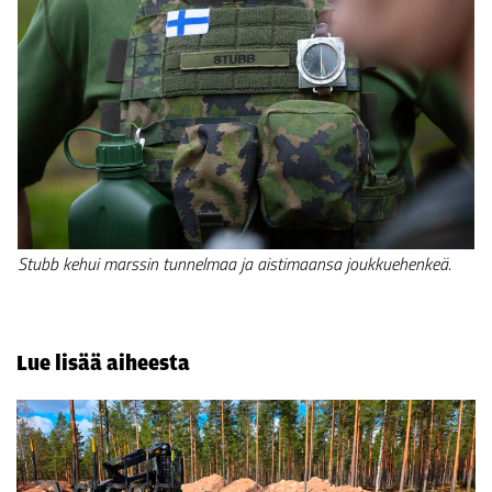
Stubb kehui marssin tunnelmaa ja aistimaansa joukkuehenkeä.
Lue lisää aiheesta