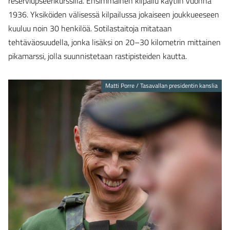
reserviupseerikurssilla. Ensimmäinen kilpailu käytiin vuonna
1936. Yksiköiden välisessä kilpailussa jokaiseen joukkueeseen
kuuluu noin 30 henkilöä. Sotilastaitoja mitataan
tehtäväosuudella, jonka lisäksi on 20–30 kilometrin mittainen
pikamarssi, jolla suunnistetaan rastipisteiden kautta.
Matti Porre / Tasavallan presidentin kanslia