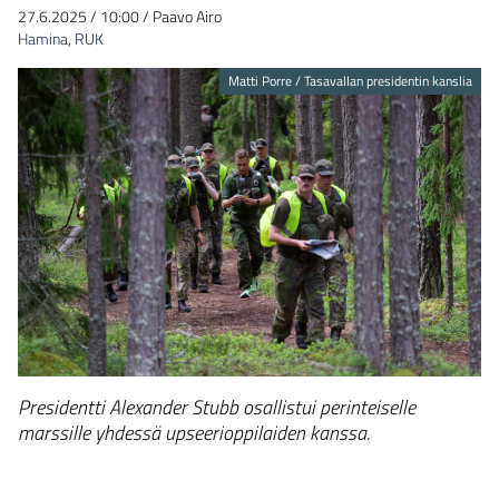
27.6.2025
/
10:00
/
Paavo Airo
Hamina
,
RUK
Matti Porre / Tasavallan presidentin kanslia
Presidentti Alexander Stubb osallistui perinteiselle
marssille yhdessä upseerioppilaiden kanssa.