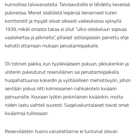
kunnollisia talvivarusteita. Talvisavotoille ei lähdetty keveissä
pukineissa. Monet sisätöistä leipänsä tienanneet kuten
konttoristit ja myyjät olivat oikeasti vaikeuksissa syksyllä
1939, mikäli omasta takaa ei ollut ”ulko-oleskeluun sopivaa
vaatekertaa ja jalkineita”, jollaiset sotilaspassiin painettu ohje
kehotti ottamaan mukaan perustamispaikalle.
Oli totinen paikka, kun tyylikkääseen pukuun, pikkukenkiin ja
ulsteriin pukeutunut reserviläinen sai perustamispaikalla
huopahattuunsa kokardin ja vyötäisilleen miehistövyön, johon
sentään joskus riitti kolmiosainen nahkakotelo kiväärin
patruunoille. Kouraan lyötiin jonkinlainen kiväärikin, mutta
niiden laatu vaihteli suuresti. Suojeluskuntalaiset toivat omat
kiväärinsä tullessaan.
Reserviläisten huono varustetilanne ei tuntunut olevan