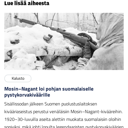
Lue lisää aiheesta
Kalusto
Mosin–Nagant loi pohjan suomalaiselle
pystykorvakiväärille
Sisällissodan jälkeen Suomen puolustuslaitoksen
kivääriaseistus perustui venäläisiin Mosin–Nagant-kivääreihin.
1920–30-luvuilla aseita alettiin muokata suomalaisiin oloihin
sopiviksi, mikä johti lopulta legendaaristen pystykorvakiväärien