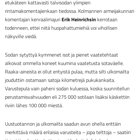
etukäteen kattavasti talvisodan ylimpien
rintamakomentajienkaan tiedossa. Kolmannen armeijakunnan
komentajan kenraalimajuri
Erik Heinrichsin
kerrotaan
todenneen, ettei niitä huopahattumiehiä voi vihollisen
näkyville viedä.
Sodan sytyttyä kymmenet isot ja pienet vaatetehtaat
alkoivat ommella koneet kuumina vaatetusta sotaväelle.
Raaka-aineista ei ollut erityistä pulaa, mutta silti ulkomailta
jouduttiin ostamaan satoja kilometrejä pukukankaita.
Varustepula vain paheni sodan kuluessa, koska suunnitellun
perustamisvahvuuden eli 275 000 sotilaan lisäksi käskettiin
riviin lähes 100 000 miestä.
Uustuotannon ja ulkomailta saadun avun ohella erittäin
merkittävä määrä erilaisia varusteita – jopa telttoja – saatiin