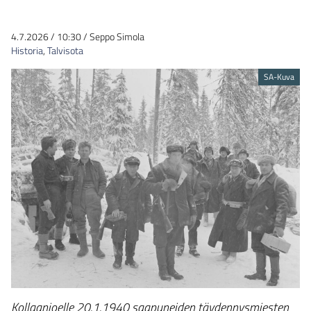
4.7.2026
/
10:30
/
Seppo Simola
Historia
,
Talvisota
SA-Kuva
Kollaanjoelle 20.1.1940 saapuneiden täydennysmiesten