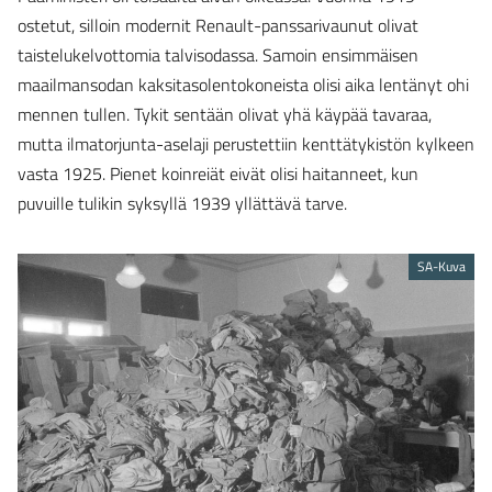
ostetut, silloin modernit Renault-panssarivaunut olivat
taistelukelvottomia talvisodassa. Samoin ensimmäisen
maailmansodan kaksitasolentokoneista olisi aika lentänyt ohi
mennen tullen. Tykit sentään olivat yhä käypää tavaraa,
mutta ilmatorjunta-aselaji perustettiin kenttätykistön kylkeen
vasta 1925. Pienet koinreiät eivät olisi haitanneet, kun
puvuille tulikin syksyllä 1939 yllättävä tarve.
SA-Kuva