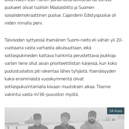
puolueet olivat tuolloin Maalaisliitto ja Suomen
sosialidemokraattinen puolue. Cajanderin Edistyspuolue oli
niiden rinnalla pieni.
Talvisodan syttyessä itsenäinen Suomi-neito eli vähän yli 20-
vuotiaana vasta varhaista aikuisuuttaan, eikä
sotilaspukineiden kattava hankinta perustettavia joukkoja
varten liene ollut aivan prioriteettilistan kärjessä, kun koko
puolustuslaitos piti rakentaa lähes tyhjästä. Itsenäisyyden
kaksi ensimmäistä vuosikymmentä olivat
sotilaspukurintamalla kiivaan muutoksen aikaa. Tilanne
vakiintui vasta m/36-puvuston myötä.
SA-Kuva