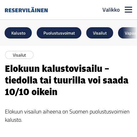
Valikko
Reserviläinen
Kalusto
Puolustusvoimat
Visailut
Vapaa
Visailut
Elokuun kalustovisailu –
tiedolla tai tuurilla voi saada
10/10 oikein
Elokuun visailun aiheena on Suomen puolustusvoimien
kalusto.