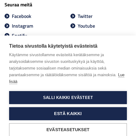
Seuraa meitä
Facebook
Twitter
Instagram
Youtube
Spotify
Tietoa sivustolla käytetyistä evästeistä
Käytämme sivustollamme evästeitä kerätäksemme ja
analysoidaksemme sivuston suorituskykyä ja käyttöä,
tarjotaksemme sosiaalisen median ominaisuuksia sekä
parantaaksemme ja räätälöidäksemme sisältöä ja mainoksia.
Lue
lisää
SALLI KAIKKI EVÄSTEET
ESTÄ KAIKKI
EVÄSTEASETUKSET
Tietosuojaseloste