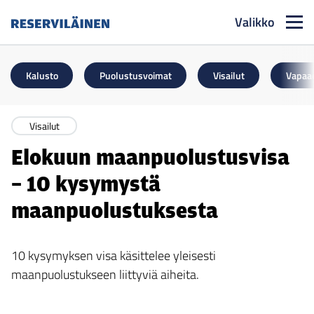
Valikko
Reserviläinen
Kalusto
Puolustusvoimat
Visailut
Vapaa
Visailut
Elokuun maanpuolustusvisa
– 10 kysymystä
maanpuolustuksesta
10 kysymyksen visa käsittelee yleisesti
maanpuolustukseen liittyviä aiheita.