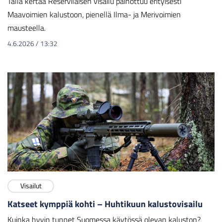
Tällä kertaa Reserviläisen visailu painottuu erityisesti
Maavoimien kalustoon, pienellä Ilma- ja Merivoimien
mausteella.
4.6.2026
/
13:32
Visailut
Katseet kymppiä kohti – Huhtikuun kalustovisailu
Kuinka hyvin tunnet Suomessa käytössä olevan kaluston?