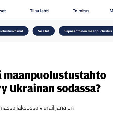
set
Tilaa lehti
Toimitus
M
uolustusvoimat
Visailut
Vapaaehtoinen maanpuolustus
ä maanpuolustustahto
yy Ukrainan sodassa?
assa jaksossa vierailijana on