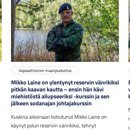
Vapaaehtoinen maanpuolustus
Mikko Laine on ylentynyt reservin vänrikiksi
pitkän kaavan kautta – ensin hän kävi
miehistöstä aliupseeriksi -kurssin ja sen
jälkeen sodanajan johtajakurssin
Kuskina aikoinaan kotiutunut Mikko Laine on
käynyt polun reservin vänrikiksi, tehnyt