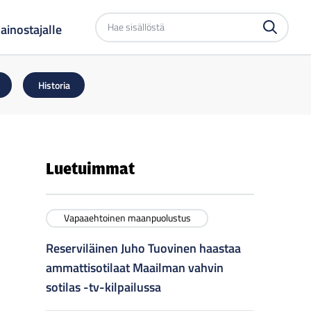
Etsi
ainostajalle
sivustolta
Historia
Luetuimmat
Vapaaehtoinen maanpuolustus
Reserviläinen Juho Tuovinen haastaa
ammattisotilaat Maailman vahvin
sotilas -tv-kilpailussa