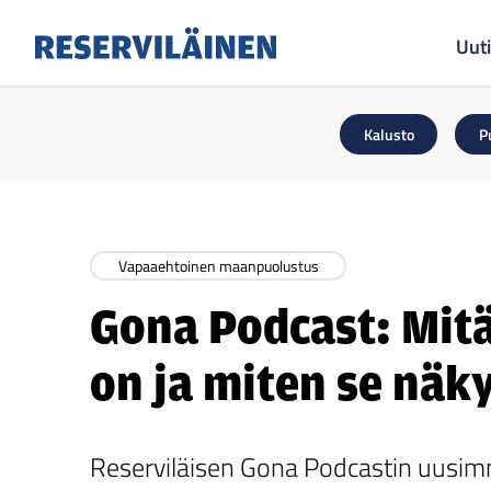
Uuti
Reserviläinen
Kalusto
P
Vapaaehtoinen maanpuolustus
Gona Podcast: Mit
on ja miten se näk
Reserviläisen Gona Podcastin uusimm