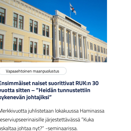
Vapaaehtoinen maanpuolustus
Ensimmäiset naiset suorittivat RUK:n 30
vuotta sitten – ”Heidän tunnustettiin
kykenevän johtajiksi”
Merkkivuotta juhlistetaan lokakuussa Haminassa
reserviupseerinaisille järjestettävässä ”Kuka
uskaltaa johtaa nyt?” -seminaarissa.