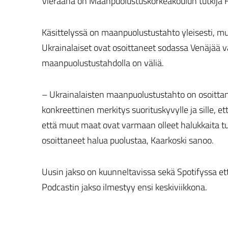
Vieraana on Maanpuolustuskorkeakoulun tutkija 
Käsittelyssä on maanpuolustustahto yleisesti, 
Ukrainalaiset ovat osoittaneet sodassa Venäjää
maanpuolustustahdolla on väliä.
– Ukrainalaisten maanpuolustustahto on osoittanut
konkreettinen merkitys suorituskyvylle ja sille, e
että muut maat ovat varmaan olleet halukkaita tu
osoittaneet halua puolustaa, Kaarkoski sanoo.
Uusin jakso on kuunneltavissa sekä Spotifyssa et
Podcastin jakso ilmestyy ensi keskiviikkona.