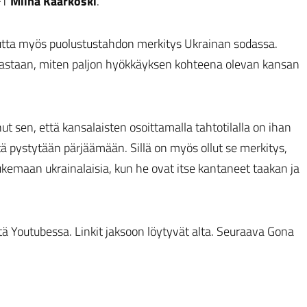
FT
Miina Kaarkoski
.
mutta myös puolustustahdon merkitys Ukrainan sodassa.
 vastaan, miten paljon hyökkäyksen kohteena olevan kansan
 sen, että kansalaisten osoittamalla tahtotilalla on ihan
ttä pystytään pärjäämään. Sillä on myös ollut se merkitys,
kemaan ukrainalaisia, kun he ovat itse kantaneet taakan ja
tä Youtubessa. Linkit jaksoon löytyvät alta. Seuraava Gona