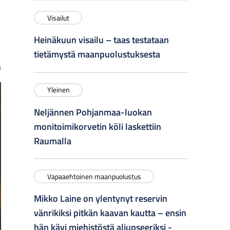
Visailut
Heinäkuun visailu – taas testataan
tietämystä maanpuolustuksesta
a
Yleinen
Neljännen Pohjanmaa-luokan
monitoimikorvetin köli laskettiin
Raumalla
Vapaaehtoinen maanpuolustus
Mikko Laine on ylentynyt reservin
vänrikiksi pitkän kaavan kautta – ensin
hän kävi miehistöstä aliupseeriksi -