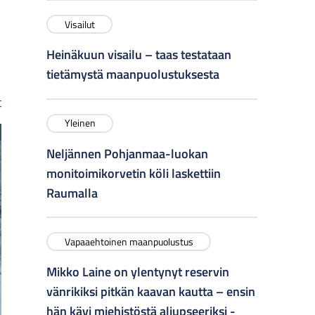
Visailut
Heinäkuun visailu – taas testataan
tietämystä maanpuolustuksesta
t
Yleinen
Neljännen Pohjanmaa-luokan
monitoimikorvetin köli laskettiin
Raumalla
Vapaaehtoinen maanpuolustus
Mikko Laine on ylentynyt reservin
vänrikiksi pitkän kaavan kautta – ensin
hän kävi miehistöstä aliupseeriksi -