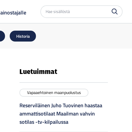
Etsi
ainostajalle
sivustolta
Historia
Luetuimmat
Vapaaehtoinen maanpuolustus
Reserviläinen Juho Tuovinen haastaa
ammattisotilaat Maailman vahvin
sotilas -tv-kilpailussa