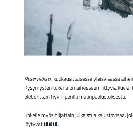
Reserviläisen
kuukausittaisessa yleisvisassa aihei
Kysymysten tukena on aiheeseen liittyviä kuvia. K
olet erittäin hyvin perillä maanpuolustuksesta.
Kokeile myös hiljattain julkaistua kalustovisaa, jo
löytyvät
täältä.