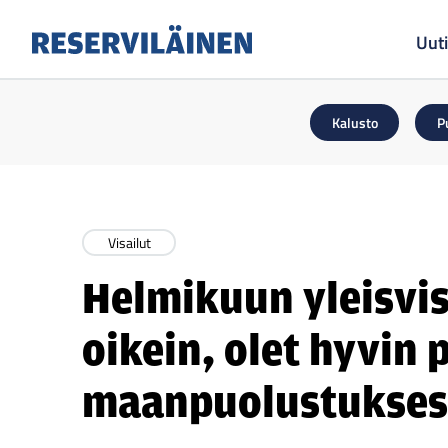
Uuti
Reserviläinen
Kalusto
P
Visailut
Helmikuun yleisvisa
oikein, olet hyvin p
maanpuolustukses