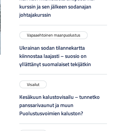
kurssin ja sen jälkeen sodanajan
johtajakurssin
Vapaaehtoinen maanpuolustus
Ukrainan sodan tilannekartta
kiinnostaa laajasti – suosio on
yllättänyt suomalaiset tekijätkin
Visailut
Kesäkuun kalustovisailu – tunnetko
panssarivaunut ja muun
Puolustusvoimien kaluston?