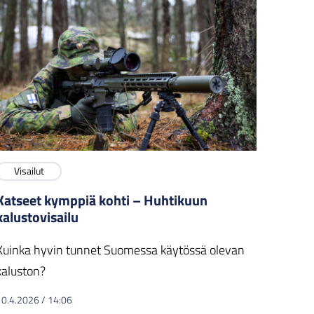
Visailut
Katseet kymppiä kohti – Huhtikuun
kalustovisailu
Kuinka hyvin tunnet Suomessa käytössä olevan
kaluston?
10.4.2026
/
14:06