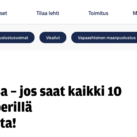
set
Tilaa lehti
Toimitus
M
uolustusvoimat
Visailut
Vapaaehtoinen maanpuolustus
 – jos saat kaikki 10
erillä
ta!