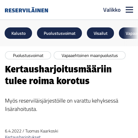
Valikko
Reserviläinen
Kalusto
Puolustusvoimat
Visailut
Vapaa
Puolustusvoimat
Vapaaehtoinen maanpuolustus
Kertausharjoitusmääriin
tulee roima korotus
Myös reserviläisjärjestöille on varattu kehyksessä
lisärahoitusta.
6.4.2022
/
Tuomas Kaarkoski
Kertausharjoitukset