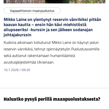
Vapaaehtoinen maanpuolustus
Mikko Laine on ylentynyt reservin vänrikiksi pitkän
kaavan kautta – ensin hän kävi miehistöstä
aliupseeriksi -kurssin ja sen jälkeen sodanajan
johtajakurssin
Kuskina aikoinaan kotiutunut Mikko Laine on käynyt polun
reservin vänrikiksi, tehnyt opinnäytetyön Puolustusvoimille
sekä auttanut rakentamaan humanitääristä
avustusjärjestelmää Ukrainaan.
10.7.2026
/
09:20
Haluatko pysyä perillä maanpuolustuksesta?