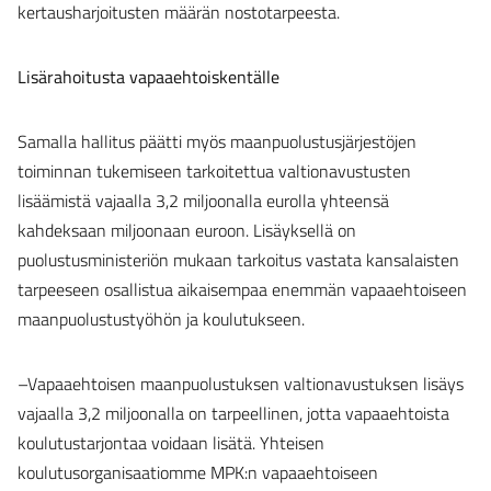
kertausharjoitusten määrän nostotarpeesta.
Lisärahoitusta vapaaehtoiskentälle
Samalla hallitus päätti myös maanpuolustusjärjestöjen
toiminnan tukemiseen tarkoitettua valtionavustusten
lisäämistä vajaalla 3,2 miljoonalla eurolla yhteensä
kahdeksaan miljoonaan euroon. Lisäyksellä on
puolustusministeriön mukaan tarkoitus vastata kansalaisten
tarpeeseen osallistua aikaisempaa enemmän vapaaehtoiseen
maanpuolustustyöhön ja koulutukseen.
–Vapaaehtoisen maanpuolustuksen valtionavustuksen lisäys
vajaalla 3,2 miljoonalla on tarpeellinen, jotta vapaaehtoista
koulutustarjontaa voidaan lisätä. Yhteisen
koulutusorganisaatiomme MPK:n vapaaehtoiseen