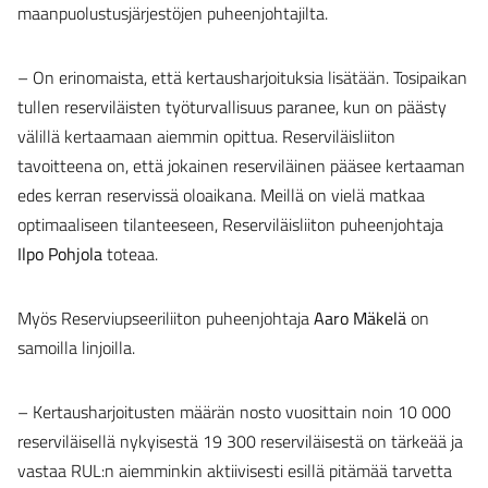
maanpuolustusjärjestöjen puheenjohtajilta.
– On erinomaista, että kertausharjoituksia lisätään. Tosipaikan
tullen reserviläisten työturvallisuus paranee, kun on päästy
välillä kertaamaan aiemmin opittua. Reserviläisliiton
tavoitteena on, että jokainen reserviläinen pääsee kertaaman
edes kerran reservissä oloaikana. Meillä on vielä matkaa
optimaaliseen tilanteeseen, Reserviläisliiton puheenjohtaja
Ilpo Pohjola
toteaa.
Myös Reserviupseeriliiton puheenjohtaja
Aaro Mäkelä
on
samoilla linjoilla.
– Kertausharjoitusten määrän nosto vuosittain noin 10 000
reserviläisellä nykyisestä 19 300 reserviläisestä on tärkeää ja
vastaa RUL:n aiemminkin aktiivisesti esillä pitämää tarvetta