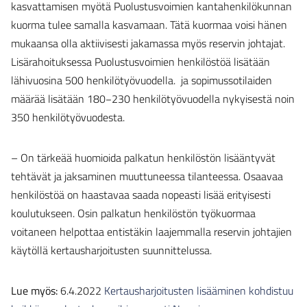
kasvattamisen myötä Puolustusvoimien kantahenkilökunnan
kuorma tulee samalla kasvamaan. Tätä kuormaa voisi hänen
mukaansa olla aktiivisesti jakamassa myös reservin johtajat.
Lisärahoituksessa Puolustusvoimien henkilöstöä lisätään
lähivuosina 500 henkilötyövuodella. ja sopimussotilaiden
määrää lisätään 180−230 henkilötyövuodella nykyisestä noin
350 henkilötyövuodesta.
– On tärkeää huomioida palkatun henkilöstön lisääntyvät
tehtävät ja jaksaminen muuttuneessa tilanteessa. Osaavaa
henkilöstöä on haastavaa saada nopeasti lisää erityisesti
koulutukseen. Osin palkatun henkilöstön työkuormaa
voitaneen helpottaa entistäkin laajemmalla reservin johtajien
käytöllä kertausharjoitusten suunnittelussa.
Lue myös:
6.4.2022
Kertausharjoitusten lisääminen kohdistuu