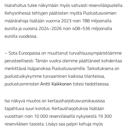
lisärahoitus tulee näkymään myös vahvasti reserviläispuolella.
Kehysriihessä tehtyjen päätösten myötä Puolustusvoimien
määrärahoja lisätään vuonna 2023 noin 788 miljoonalla
eurolla ja vuosina 2024−2026 noin 408−536 miljoonalla
eurolla vuodessa.
– Sota Euroopassa on muuttanut turvallisuusympäristöämme
perusteellisesti. Tämän vuoksi olemme päättäneet kohdentaa
merkittäviä lisäpanoksia Puolustusvoimille. Tarkoituksena on
puolustuskykymme turvaaminen kaikissa tilanteissa,
puolustusministeri
Antti Kaikkonen
totesi tiedotteessa.
Iso näkyvä muutos on kertausharjoitusvuorokausissa
tapahtuva suuri korotus. Kertausharjoituksia lisätään
vuosittain noin 10 000 reserviläisellä nykyisestä 19 300
reserviläisen tasosta. Lisäys saa paljon kehuja myös