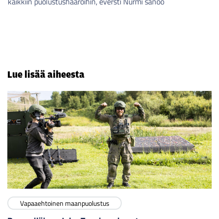
kaikkiin puolustushaaroihin, eversti Nurmi sanoo
Lue lisää aiheesta
Vapaaehtoinen maanpuolustus