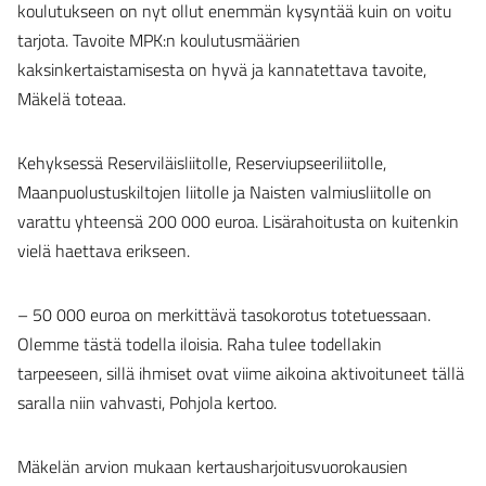
koulutukseen on nyt ollut enemmän kysyntää kuin on voitu
tarjota. Tavoite MPK:n koulutusmäärien
kaksinkertaistamisesta on hyvä ja kannatettava tavoite,
Mäkelä toteaa.
Kehyksessä Reserviläisliitolle, Reserviupseeriliitolle,
Maanpuolustuskiltojen liitolle ja Naisten valmiusliitolle on
varattu yhteensä 200 000 euroa. Lisärahoitusta on kuitenkin
vielä haettava erikseen.
– 50 000 euroa on merkittävä tasokorotus totetuessaan.
Olemme tästä todella iloisia. Raha tulee todellakin
tarpeeseen, sillä ihmiset ovat viime aikoina aktivoituneet tällä
saralla niin vahvasti, Pohjola kertoo.
Mäkelän arvion mukaan kertausharjoitusvuorokausien