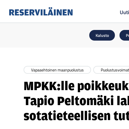
Uuti
Reserviläinen
Kalusto
P
Vapaaehtoinen maanpuolustus
Puolustusvoima
MPKK:lle poikkeuks
Tapio Peltomäki la
sotatieteellisen 