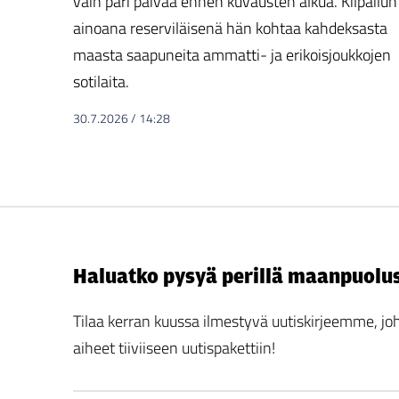
vain pari päivää ennen kuvausten alkua. Kilpailun
ainoana reserviläisenä hän kohtaa kahdeksasta
maasta saapuneita ammatti- ja erikoisjoukkojen
sotilaita.
30.7.2026
/
14:28
Haluatko pysyä perillä maanpuolu
Tilaa kerran kuussa ilmestyvä uutiskirjeemme,
aiheet tiiviiseen uutispakettiin!