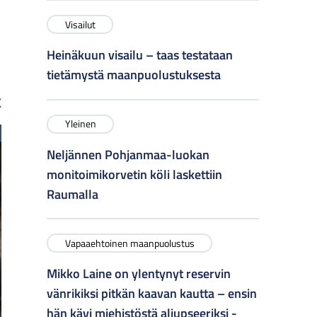
Visailut
Heinäkuun visailu – taas testataan
tietämystä maanpuolustuksesta
K
Yleinen
Neljännen Pohjanmaa-luokan
monitoimikorvetin köli laskettiin
Raumalla
Vapaaehtoinen maanpuolustus
Mikko Laine on ylentynyt reservin
vänrikiksi pitkän kaavan kautta – ensin
hän kävi miehistöstä aliupseeriksi -