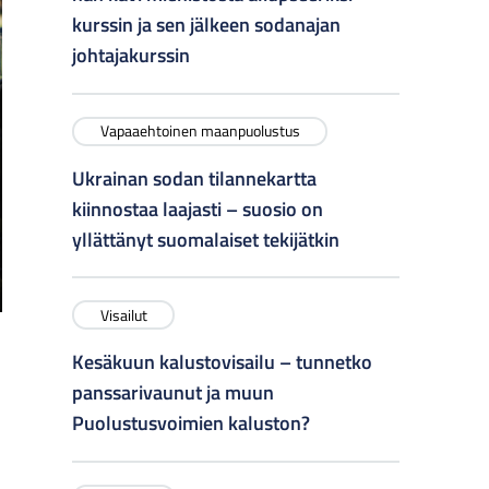
kurssin ja sen jälkeen sodanajan
johtajakurssin
Vapaaehtoinen maanpuolustus
Ukrainan sodan tilannekartta
kiinnostaa laajasti – suosio on
yllättänyt suomalaiset tekijätkin
Visailut
Kesäkuun kalustovisailu – tunnetko
panssarivaunut ja muun
Puolustusvoimien kaluston?