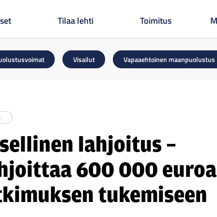
set
Tilaa lehti
Toimitus
M
uolustusvoimat
Visailut
Vapaaehtoinen maanpuolustus
t
ellinen lahjoitus –
hjoittaa 600 000 euroa
tutkimuksen tukemiseen