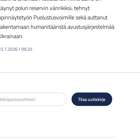
käynyt polun reservin vänrikiksi, tehnyt
opinnäytetyön Puolustusvoimille sekä auttanut
rakentamaan humanitääristä avustusjärjestelmää
Ukrainaan.
10.7.2026
/
09:20