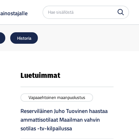
Etsi
ainostajalle
sivustolta
Historia
Luetuimmat
Vapaaehtoinen maanpuolustus
Reserviläinen Juho Tuovinen haastaa
ammattisotilaat Maailman vahvin
sotilas -tv-kilpailussa