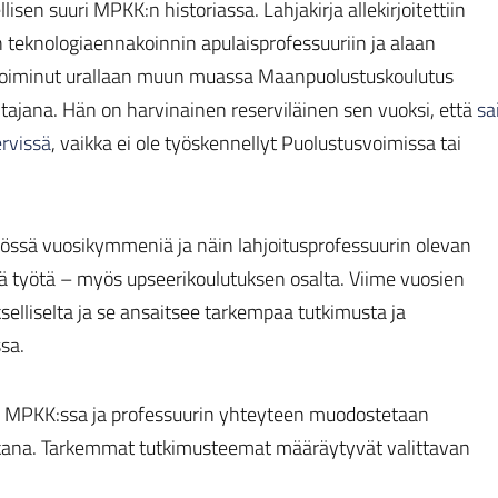
sen suuri MPKK:n historiassa. Lahjakirja allekirjoitettiin
n teknologiaennakoinnin apulaisprofessuuriin ja alaan
 toiminut urallaan muun muassa Maanpuolustuskoulutus
ajana. Hän on harvinainen reserviläinen sen vuoksi, että
sa
rvissä
, vaikka ei ole työskennellyt Puolustusvoimissa tai
yössä vuosikymmeniä ja näin lahjoitusprofessuurin olevan
ä työtä – myös upseerikoulutuksen osalta. Viime vuosien
lliselta ja se ansaitsee tarkempaa tutkimusta ja
sa.
si MPKK:ssa ja professuurin yhteyteen muodostetaan
ikana. Tarkemmat tutkimusteemat määräytyvät valittavan