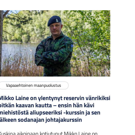
Vapaaehtoinen maanpuolustus
Mikko Laine on ylentynyt reservin vänrikiksi
pitkän kaavan kautta – ensin hän kävi
miehistöstä aliupseeriksi -kurssin ja sen
jälkeen sodanajan johtajakurssin
Kuskina aikoinaan kotiutunut Mikko Laine on