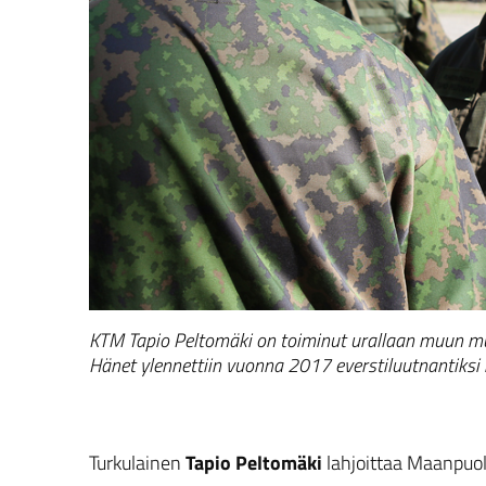
KTM Tapio Peltomäki on toiminut urallaan muun mu
Hänet ylennettiin vuonna 2017 everstiluutnantiksi 
Turkulainen
Tapio Peltomäki
lahjoittaa Maanpuol