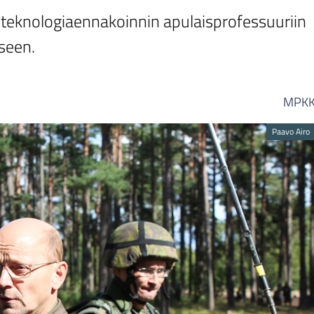
 teknologiaennakoinnin apulaisprofessuuriin
iseen.
MPK
Paavo Airo