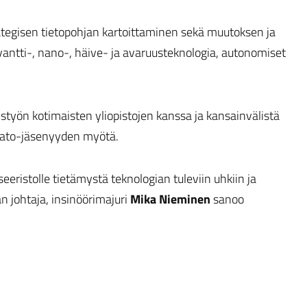
ategisen tietopohjan kartoittaminen sekä muutoksen ja
kvantti-, nano-, häive- ja avaruusteknologia, autonomiset
työn kotimaisten yliopistojen kanssa ja kansainvälistä
 Nato-jäsenyyden myötä.
eristolle tietämystä teknologian tuleviin uhkiin ja
 johtaja, insinöörimajuri
Mika Nieminen
sanoo