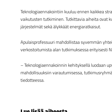
Teknologiaennakointiin kuuluu ennen kaikkea str
vaikutusten tutkiminen. Tutkittavia aiheita ovat 
järjestelmät sekä älykkäät energiaratkaisut.
Apulaisprofessuuri mahdollistaa syvemmän yhteis
verkostoitumista alan tutkimuksessa erityisesti
– Teknologiaennakoinnin kehityksellä luodaan upse
mahdollisuuksiin varautumisessa, tutkimusryhmän
tiedotteessa.
Lue lisää aiheesta