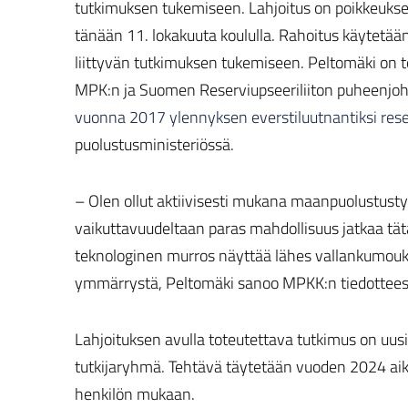
tutkimuksen tukemiseen. Lahjoitus on poikkeukselli
tänään 11. lokakuuta koululla. Rahoitus käytetää
liittyvän tutkimuksen tukemiseen. Peltomäki on
MPK:n ja Suomen Reserviupseeriliiton puheenjoht
vuonna 2017 ylennyksen everstiluutnantiksi rese
puolustusministeriössä.
– Olen ollut aktiivisesti mukana maanpuolustust
vaikuttavuudeltaan paras mahdollisuus jatkaa tät
teknologinen murros näyttää lähes vallankumoukse
ymmärrystä, Peltomäki sanoo MPKK:n tiedottees
Lahjoituksen avulla toteutettava tutkimus on uu
tutkijaryhmä. Tehtävä täytetään vuoden 2024 a
henkilön mukaan.