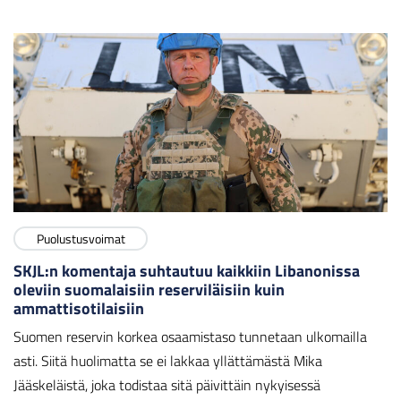
Puolustusvoimat
SKJL:n komentaja suhtautuu kaikkiin Libanonissa
oleviin suomalaisiin reserviläisiin kuin
ammattisotilaisiin
Suomen reservin korkea osaamistaso tunnetaan ulkomailla
asti. Siitä huolimatta se ei lakkaa yllättämästä Mika
Jääskeläistä, joka todistaa sitä päivittäin nykyisessä