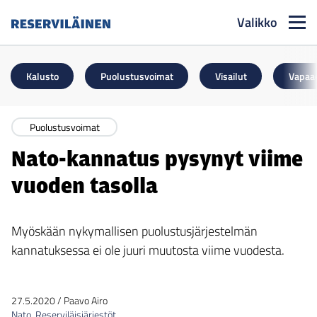
Valikko
Reserviläinen
Kalusto
Puolustusvoimat
Visailut
Vapaa
Puolustusvoimat
Nato-kannatus pysynyt viime
vuoden tasolla
Myöskään nykymallisen puolustusjärjestelmän
kannatuksessa ei ole juuri muutosta viime vuodesta.
27.5.2020
/
Paavo Airo
Nato
,
Reserviläisjärjestöt