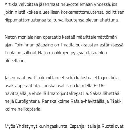
Artikla velvoittaa jäsenmaat neuvottelemaan yhdessä, jos
jokin niistä kokee alueellisen koskemattomuutensa, poliittisen
riippumattomuutensa tai turvallisuutensa olevan uhattuna.
Naton monialainen operaatio kestää määrittelemättömän
ajan. Toiminnan pääpaino on ilmatilaloukkausten estämisessä.
Puola on sallinut Naton joukkojen pysyvän läsnäolon
alueellaan.
Jäsenmaat ovat jo ilmoittaneet sekä kalustoa että joukkoja
osaksi operaatiota. Tanska osallistuu kahdella F-16-
hävittäjällä ja yhdellä ilmatorjuntafregatilla. Saksa lähettää
neljä Eurofighteria, Ranska kolme Rafale-hävittäjää ja Tšekki
kolme helikopteria.
Myös Yhdistynyt kuningaskunta, Espanja, Italia ja Ruotsi ovat