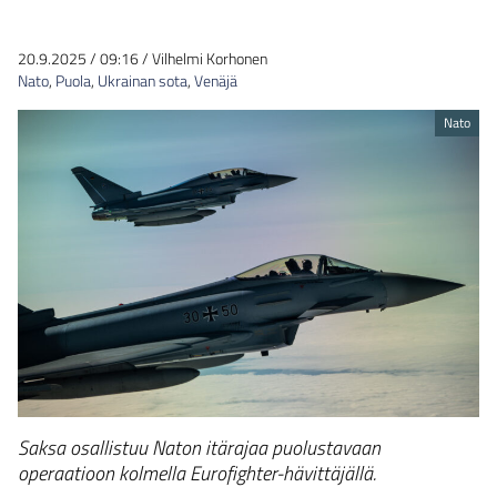
20.9.2025
/
09:16
/
Vilhelmi Korhonen
Nato
,
Puola
,
Ukrainan sota
,
Venäjä
Nato
Saksa osallistuu Naton itärajaa puolustavaan
operaatioon kolmella Eurofighter-hävittäjällä.