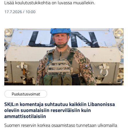
Lisää koulutustukikohtia on luvassa muuallekin.
17.7.2026
/
10:00
Puolustusvoimat
SKJL:n komentaja suhtautuu kaikkiin Libanonissa
oleviin suomalaisiin reserviläisiin kuin
ammattisotilaisiin
Suomen reservin korkea osaamistaso tunnetaan ulkomailla