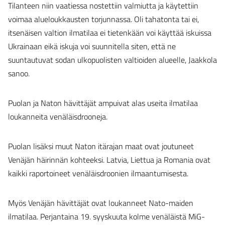
Tilanteen niin vaatiessa nostettiin valmiutta ja käytettiin
voimaa alueloukkausten torjunnassa. Oli tahatonta tai ei,
itsenäisen valtion ilmatilaa ei tietenkään voi käyttää iskuissa
Ukrainaan eikä iskuja voi suunnitella siten, että ne
suuntautuvat sodan ulkopuolisten valtioiden alueelle, Jaakkola
sanoo.
Puolan ja Naton hävittäjät ampuivat alas useita ilmatilaa
loukanneita venäläisdrooneja.
Puolan lisäksi muut Naton itärajan maat ovat joutuneet
Venäjän häirinnän kohteeksi. Latvia, Liettua ja Romania ovat
kaikki raportoineet venäläisdroonien ilmaantumisesta.
Myös Venäjän hävittäjät ovat loukanneet Nato-maiden
ilmatilaa. Perjantaina 19. syyskuuta kolme venäläistä MiG-