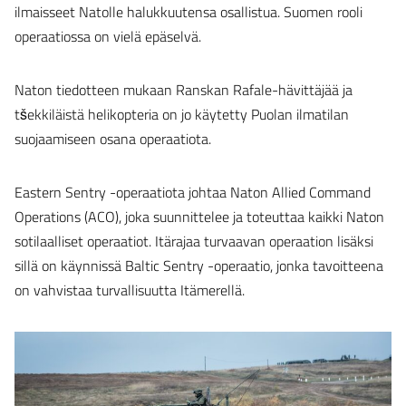
ilmaisseet Natolle halukkuutensa osallistua. Suomen rooli
operaatiossa on vielä epäselvä.
Naton tiedotteen mukaan Ranskan Rafale-hävittäjää ja
tšekkiläistä helikopteria on jo käytetty Puolan ilmatilan
suojaamiseen osana operaatiota.
Eastern Sentry -operaatiota johtaa Naton Allied Command
Operations (ACO), joka suunnittelee ja toteuttaa kaikki Naton
sotilaalliset operaatiot. Itärajaa turvaavan operaation lisäksi
sillä on käynnissä Baltic Sentry -operaatio, jonka tavoitteena
on vahvistaa turvallisuutta Itämerellä.