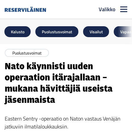
Valikko
Reserviläinen
Kalusto
Puolustusvoimat
Visailut
Vapaa
Puolustusvoimat
Nato käynnisti uuden
operaation itärajallaan –
mukana hävittäjiä useista
jäsenmaista
Eastern Sentry -operaatio on Naton vastaus Venäjän
jatkuviin ilmatilaloukkauksiin.