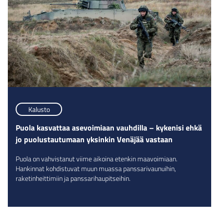
Kalusto
Puola kasvattaa asevoimiaan vauhdilla – kykenisi ehkä
jo puolustautumaan yksinkin Venäjää vastaan
Puola on vahvistanut viime aikoina etenkin maavoimiaan.
Hankinnat kohdistuvat muun muassa panssarivaunuihin,
raketinheittimiin ja panssarihaupitseihin.