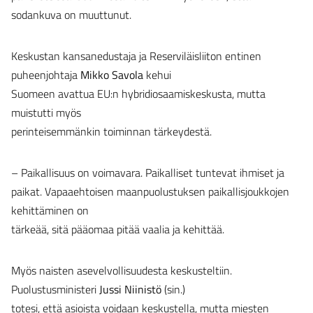
sodankuva on muuttunut.
Keskustan kansanedustaja ja Reserviläisliiton entinen
puheenjohtaja
Mikko Savola
kehui
Suomeen avattua EU:n hybridiosaamiskeskusta, mutta
muistutti myös
perinteisemmänkin toiminnan tärkeydestä.
– Paikallisuus on voimavara. Paikalliset tuntevat ihmiset ja
paikat. Vapaaehtoisen maanpuolustuksen paikallisjoukkojen
kehittäminen on
tärkeää, sitä pääomaa pitää vaalia ja kehittää.
Myös naisten asevelvollisuudesta keskusteltiin.
Puolustusministeri
Jussi Niinistö
(sin.)
totesi, että asioista voidaan keskustella, mutta miesten