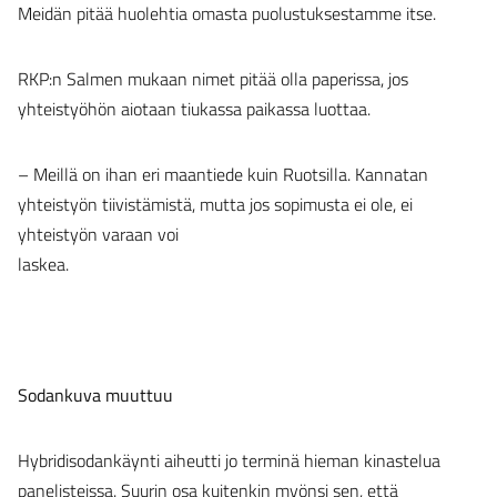
Meidän pitää huolehtia omasta puolustuksestamme itse.
RKP:n Salmen mukaan nimet pitää olla paperissa, jos
yhteistyöhön aiotaan tiukassa paikassa luottaa.
– Meillä on ihan eri maantiede kuin Ruotsilla. Kannatan
yhteistyön tiivistämistä, mutta jos sopimusta ei ole, ei
yhteistyön varaan voi
laskea.
Sodankuva muuttuu
Hybridisodankäynti aiheutti jo terminä hieman kinastelua
panelisteissa. Suurin osa kuitenkin myönsi sen, että