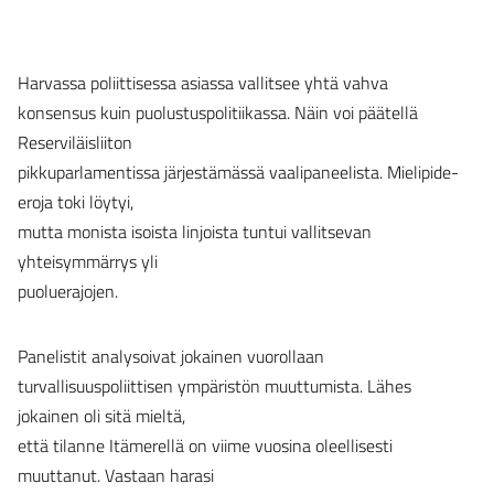
Harvassa poliittisessa asiassa vallitsee yhtä vahva
konsensus kuin puolustuspolitiikassa. Näin voi päätellä
Reserviläisliiton
pikkuparlamentissa järjestämässä vaalipaneelista. Mielipide-
eroja toki löytyi,
mutta monista isoista linjoista tuntui vallitsevan
yhteisymmärrys yli
puoluerajojen.
Panelistit analysoivat jokainen vuorollaan
turvallisuuspoliittisen ympäristön muuttumista. Lähes
jokainen oli sitä mieltä,
että tilanne Itämerellä on viime vuosina oleellisesti
muuttanut. Vastaan harasi