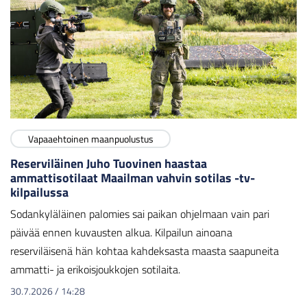
Vapaaehtoinen maanpuolustus
Reserviläinen Juho Tuovinen haastaa
ammattisotilaat Maailman vahvin sotilas -tv-
kilpailussa
Sodankyläläinen palomies sai paikan ohjelmaan vain pari
päivää ennen kuvausten alkua. Kilpailun ainoana
reserviläisenä hän kohtaa kahdeksasta maasta saapuneita
ammatti- ja erikoisjoukkojen sotilaita.
30.7.2026
/
14:28