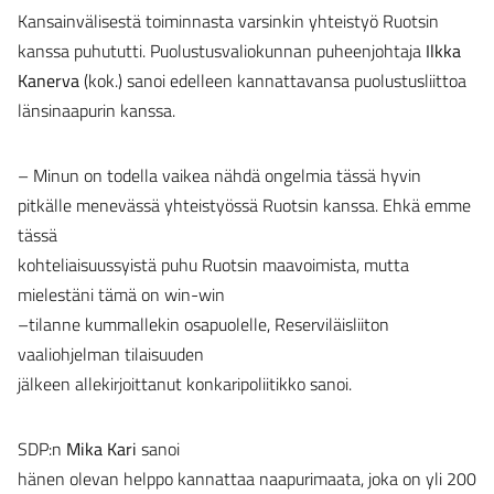
Kansainvälisestä toiminnasta varsinkin yhteistyö Ruotsin
kanssa puhututti. Puolustusvaliokunnan puheenjohtaja
Ilkka
Kanerva
(kok.) sanoi edelleen kannattavansa puolustusliittoa
länsinaapurin kanssa.
– Minun on todella vaikea nähdä ongelmia tässä hyvin
pitkälle menevässä yhteistyössä Ruotsin kanssa. Ehkä emme
tässä
kohteliaisuussyistä puhu Ruotsin maavoimista, mutta
mielestäni tämä on win-win
–tilanne kummallekin osapuolelle, Reserviläisliiton
vaaliohjelman tilaisuuden
jälkeen allekirjoittanut konkaripoliitikko sanoi.
SDP:n
Mika Kari
sanoi
hänen olevan helppo kannattaa naapurimaata, joka on yli 200