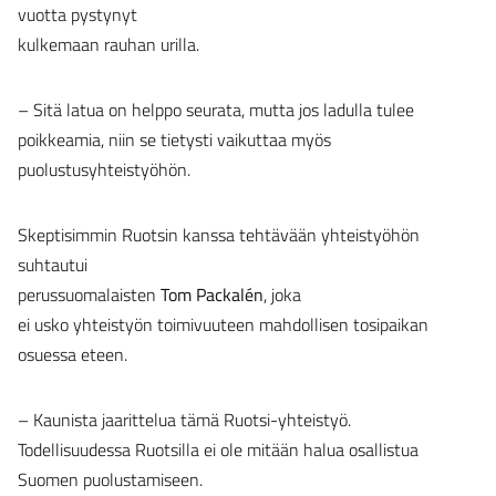
vuotta pystynyt
kulkemaan rauhan urilla.
– Sitä latua on helppo seurata, mutta jos ladulla tulee
poikkeamia, niin se tietysti vaikuttaa myös
puolustusyhteistyöhön.
Skeptisimmin Ruotsin kanssa tehtävään yhteistyöhön
suhtautui
perussuomalaisten
Tom Packalén
, joka
ei usko yhteistyön toimivuuteen mahdollisen tosipaikan
osuessa eteen.
– Kaunista jaarittelua tämä Ruotsi-yhteistyö.
Todellisuudessa Ruotsilla ei ole mitään halua osallistua
Suomen puolustamiseen.