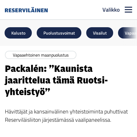
Valikko
Reserviläinen
Kalusto
Puolustusvoimat
Visailut
Vapaa
Vapaaehtoinen maanpuolustus
Packalén: ”Kaunista
jaarittelua tämä Ruotsi-
yhteistyö”
Hävittäjät ja kansainvälinen yhteistoiminta puhuttivat
Reserviläisliiton järjestämässä vaalipaneelissa.