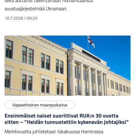
sekä auttanut rakentamaan humanitääristä
avustusjärjestelmää Ukrainaan.
10.7.2026
/
09:20
Vapaaehtoinen maanpuolustus
Ensimmäiset naiset suorittivat RUK:n 30 vuotta
sitten – ”Heidän tunnustettiin kykenevän johtajiksi”
Merkkivuotta juhlistetaan lokakuussa Haminassa