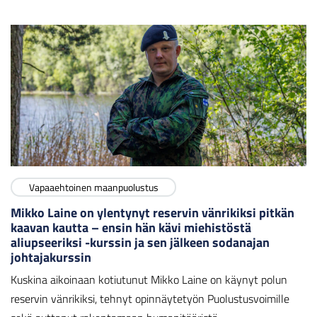
Vapaaehtoinen maanpuolustus
Mikko Laine on ylentynyt reservin vänrikiksi pitkän
kaavan kautta – ensin hän kävi miehistöstä
aliupseeriksi -kurssin ja sen jälkeen sodanajan
johtajakurssin
Kuskina aikoinaan kotiutunut Mikko Laine on käynyt polun
reservin vänrikiksi, tehnyt opinnäytetyön Puolustusvoimille