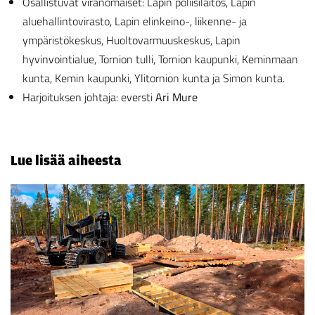
Osallistuvat viranomaiset: Lapin poliisilaitos, Lapin
aluehallintovirasto, Lapin elinkeino-, liikenne- ja
ympäristökeskus, Huoltovarmuuskeskus, Lapin
hyvinvointialue, Tornion tulli, Tornion kaupunki, Keminmaan
kunta, Kemin kaupunki, Ylitornion kunta ja Simon kunta.
Harjoituksen johtaja: eversti
Ari Mure
Lue lisää aiheesta