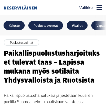
Valikko
Reserviläinen
Kalusto
Puolustusvoimat
Visailut
Vapaa
Puolustusvoimat
Paikallispuolustusharjoituks
et tulevat taas – Lapissa
mukana myös sotilaita
Yhdysvalloista ja Ruotsista
Paikallispuolustusharjoituksia järjestetään kuusi eri
puolilla Suomea helmi-maaliskuun vaihteessa.