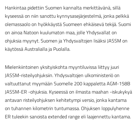
Hankintaa pidettiin Suomen kannalta merkittävänä, sillä
kyseessä on niin sanottu kynnysasejärjestelmä, jonka pelkkä
olemassaolo on hyökkäystä Suomeen ehkäisevä tekijä. Suomi
on ainoa Natoon kuulumaton maa, jolle Yhdysvallat on
ohjuksia myynyt. Suomen ja Yhdysvaltojen lisäksi JASSM on
käytössä Australialla ja Puolalla.
Mielenkiintoinen yksityiskohta myyntiluvissa liittyy juuri
JASSM-risteilyohjuksiin. Yhdysvaltojen ulkoministeriö on
valtuuttanut myymään Suomelle 200 kappaletta AGM-158B
JASSM-ER -ohjuksia. Kyseessä on ilmasta maahan -iskukykyä
antavan risteilyohjuksen kehitetympi versio, jonka kantama
on tuhannen kilometrin tuntumassa. Ohjuksen loppulyhenne
ER tuleekin sanoista extended range eli laajennettu kantama.