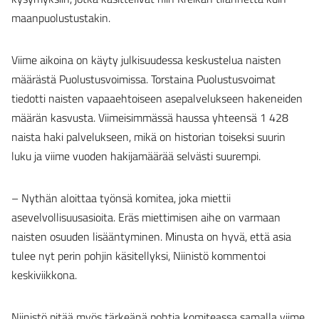
maanpuolustustakin.
Viime aikoina on käyty julkisuudessa keskustelua naisten
määrästä Puolustusvoimissa. Torstaina Puolustusvoimat
tiedotti naisten vapaaehtoiseen asepalvelukseen hakeneiden
määrän kasvusta. Viimeisimmässä haussa yhteensä 1 428
naista haki palvelukseen, mikä on historian toiseksi suurin
luku ja viime vuoden hakijamäärää selvästi suurempi.
– Nythän aloittaa työnsä komitea, joka miettii
asevelvollisuusasioita. Eräs miettimisen aihe on varmaan
naisten osuuden lisääntyminen. Minusta on hyvä, että asia
tulee nyt perin pohjin käsitellyksi, Niinistö kommentoi
keskiviikkona.
Niinistö pitää myös tärkeänä pohtia komiteassa samalla viime