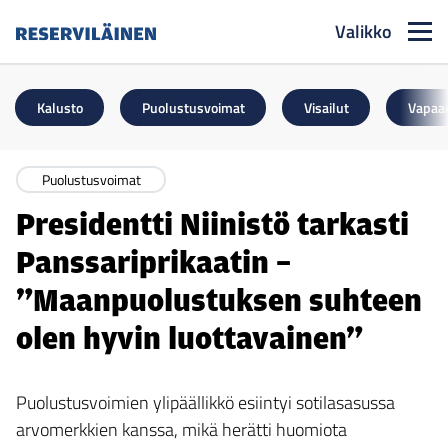
Valikko
Reserviläinen
Kalusto
Puolustusvoimat
Visailut
Vapaa
Puolustusvoimat
Presidentti Niinistö tarkasti
Panssariprikaatin –
”Maanpuolustuksen suhteen
olen hyvin luottavainen”
Puolustusvoimien ylipäällikkö esiintyi sotilasasussa
arvomerkkien kanssa, mikä herätti huomiota