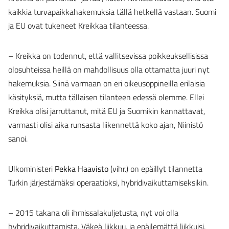
kaikkia turvapaikkahakemuksia tällä hetkellä vastaan. Suomi
ja EU ovat tukeneet Kreikkaa tilanteessa.
– Kreikka on todennut, että vallitsevissa poikkeuksellisissa
olosuhteissa heillä on mahdollisuus olla ottamatta juuri nyt
hakemuksia. Siinä varmaan on eri oikeusoppineilla erilaisia
käsityksiä, mutta tällaisen tilanteen edessä olemme. Ellei
Kreikka olisi jarruttanut, mitä EU ja Suomikin kannattavat,
varmasti olisi aika runsasta liikennettä koko ajan, Niinistö
sanoi.
Ulkoministeri
Pekka Haavisto
(vihr.) on epäillyt tilannetta
Turkin järjestämäksi operaatioksi, hybridivaikuttamiseksikin.
– 2015 takana oli ihmissalakuljetusta, nyt voi olla
hybridivaikuttamista. Väkeä liikkuu, ja epäilemättä liikkuisi,