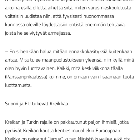
aikoina esillä ollutta aihetta siitä, miten varusmieskoulutusta
voitaisiin uudistaa niin, että fyysisesti huonommassa
kunnossa oleville löydettäisiin entistä enemmän tehtäviä,
joista he selviytyvät armeijassa.
– En siihenkään halua mitään ennakkokäsityksiä kuitenkaan
antaa. Mitä tulee maanpuolustukseen yleensä, niin kyllä minä
olen hyvin luottavainen. Kaikki, mitä keskiviikkona täällä
(Panssariprikaatissa) koimme, on omiaan vain lisäämään tuota
luottamusta.
Suomi ja EU tukevat Kreikkaa
Kreikan ja Turkin rajalle on pakkautunut paljon ihmisiä, jotka
pyrkivät Kreikan kautta kenties muuallekin Eurooppaan.
Kreikka on painanut ”jarrua”, kuten Niinistö kuvailee, eikä ota