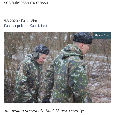
sosiaalisessa mediassa.
5.3.2020
/
Paavo Airo
Panssariprikaati
,
Sauli Niinistö
Paavo Airo
Tasavallan presidentti Sauli Niinistö esiintyi