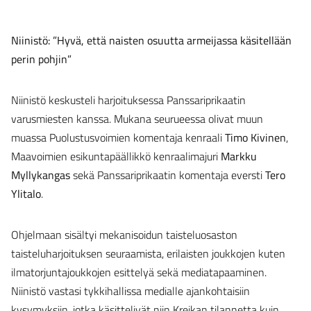
Niinistö: ”Hyvä, että naisten osuutta armeijassa käsitellään
perin pohjin”
Niinistö keskusteli harjoituksessa Panssariprikaatin
varusmiesten kanssa. Mukana seurueessa olivat muun
muassa Puolustusvoimien komentaja kenraali
Timo Kivinen
,
Maavoimien esikuntapäällikkö kenraalimajuri
Markku
Myllykangas
sekä Panssariprikaatin komentaja eversti
Tero
Ylitalo
.
Ohjelmaan sisältyi mekanisoidun taisteluosaston
taisteluharjoituksen seuraamista, erilaisten joukkojen kuten
ilmatorjuntajoukkojen esittelyä sekä mediatapaaminen.
Niinistö vastasi tykkihallissa medialle ajankohtaisiin
kysymyksiin, jotka käsittelivät niin Kreikan tilannetta kuin