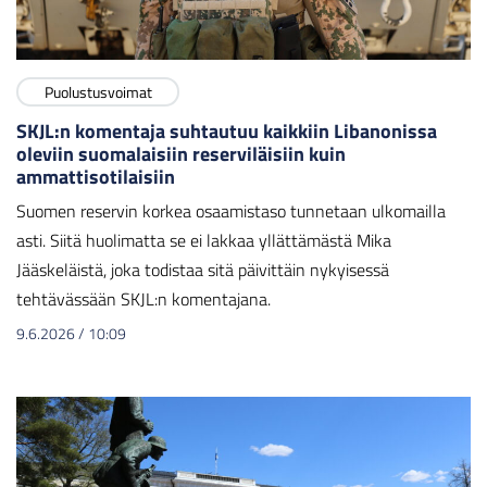
Puolustusvoimat
SKJL:n komentaja suhtautuu kaikkiin Libanonissa
oleviin suomalaisiin reserviläisiin kuin
ammattisotilaisiin
Suomen reservin korkea osaamistaso tunnetaan ulkomailla
asti. Siitä huolimatta se ei lakkaa yllättämästä Mika
Jääskeläistä, joka todistaa sitä päivittäin nykyisessä
tehtävässään SKJL:n komentajana.
9.6.2026
/
10:09