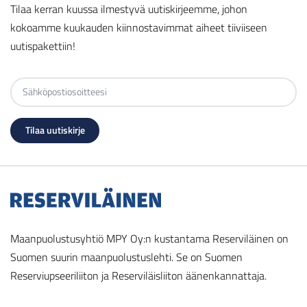
Tilaa kerran kuussa ilmestyvä uutiskirjeemme, johon
kokoamme kuukauden kiinnostavimmat aiheet tiiviiseen
uutispakettiin!
Maanpuolustusyhtiö MPY Oy:n kustantama Reserviläinen on
Suomen suurin maanpuolustuslehti. Se on Suomen
Reserviupseeriliiton ja Reserviläisliiton äänenkannattaja.