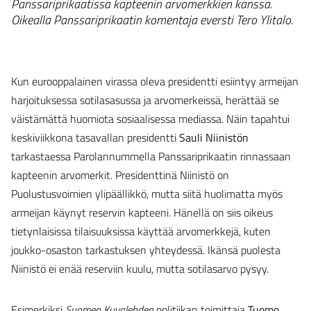
Panssariprikaatissa kapteenin arvomerkkien kanssa.
Oikealla Panssariprikaatin komentaja eversti Tero Ylitalo.
Kun eurooppalainen virassa oleva presidentti esiintyy armeijan
harjoituksessa sotilasasussa ja arvomerkeissä, herättää se
väistämättä huomiota sosiaalisessa mediassa. Näin tapahtui
keskiviikkona tasavallan presidentti
Sauli Niinistön
tarkastaessa Parolannummella Panssariprikaatin rinnassaan
kapteenin arvomerkit. Presidenttinä Niinistö on
Puolustusvoimien ylipäällikkö, mutta siitä huolimatta myös
armeijan käynyt reservin kapteeni. Hänellä on siis oikeus
tietynlaisissa tilaisuuksissa käyttää arvomerkkejä, kuten
joukko-osaston tarkastuksen yhteydessä. Ikänsä puolesta
Niinistö ei enää reserviin kuulu, mutta sotilasarvo pysyy.
Esimerkiksi
Suomen Kuvalehden
politiikan toimittaja
Tuomo