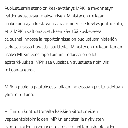
Puolustusministeriö on keskeyttänyt MPK:lle myönnetyn
valtionavustuksen maksamisen. Ministeriön mukaan
toukokuun ajan kestävä määräaikainen keskeytys johtuu siitä,
että MPK:n valtionavustuksen käyttöä koskevassa
taloushallinnossa ja raportoinnissa on puolustusministeriön
tarkastuksissa havaittu puutteita. Ministeriön mukaan tämän
lisäksi MPK:n vuosiraportoinnin tiedoissa on ollut
epätarkkuuksia. MPK saa vuosittain avustusta noin viisi
miljoonaa euroa.
MPK:n puolella päätöksestä ollaan ihmeissään ja sitä pidetään
ylimitoitettuna.
– Tuntuu kohtuuttomalta kaikkien sitoutuneiden
vapaaehtoistoimijoiden, MPK:n entisten ja nykyisten
työntekijöiden, jäsenjärjestöjen sekä luottamushenkilöiden