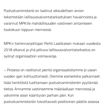
Puolustusministeriö on laatinut oikeudellisen arvion
tekemistään laillisuusvalvontatarkastuksen havainnoista ja
varannut MPK:lle mahdollisuuden vastineen antamiseen
toukokuun loppuun mennessä.
MPK:n toiminnanjohtajan Pertti Laatikaisen mukaan vuodesta
2018 alkanut ja yhä jatkuva laillisuusvalvontatarkastus on
syönyt organisaation voimavaroja.
– Prosessi on rasittanut pientä organisaatiotamme jo usean
vuoden ajan kohtuuttomasti. Olemme esimerkiksi palkanneet
lisää henkilöstä tuottamaan puolustusministeriön pyytämää
tietoa. Annamme vastineemme määräaikaan mennessä ja
uskomme asian kääntyvän parhain päin. Kun
puolustusministeriön toivottavasti positiivinen päätös asiassa