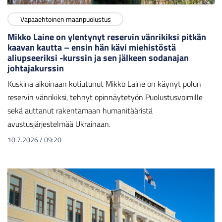
Vapaaehtoinen maanpuolustus
Mikko Laine on ylentynyt reservin vänrikiksi pitkän
kaavan kautta – ensin hän kävi miehistöstä
aliupseeriksi -kurssin ja sen jälkeen sodanajan
johtajakurssin
Kuskina aikoinaan kotiutunut Mikko Laine on käynyt polun
reservin vänrikiksi, tehnyt opinnäytetyön Puolustusvoimille
sekä auttanut rakentamaan humanitääristä
avustusjärjestelmää Ukrainaan.
10.7.2026
/
09:20