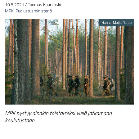
10.5.2021
/
Tuomas Kaarkoski
MPK
,
Puolustusministeriö
Hanna-Maija Raitio
MPK pystyy ainakin toistaiseksi vielä jatkamaan
koulutustaan.