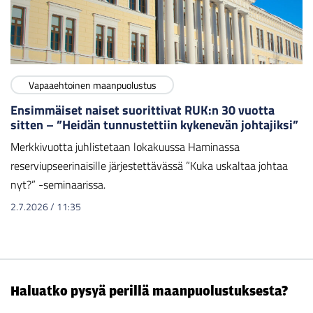
Vapaaehtoinen maanpuolustus
Ensimmäiset naiset suorittivat RUK:n 30 vuotta
sitten – ”Heidän tunnustettiin kykenevän johtajiksi”
Merkkivuotta juhlistetaan lokakuussa Haminassa
reserviupseerinaisille järjestettävässä ”Kuka uskaltaa johtaa
nyt?” -seminaarissa.
2.7.2026
/
11:35
Haluatko pysyä perillä maanpuolustuksesta?