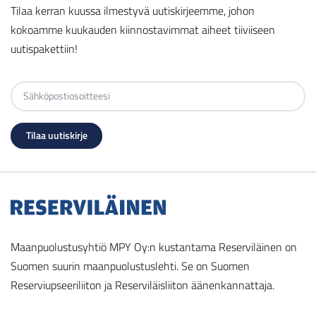
Tilaa kerran kuussa ilmestyvä uutiskirjeemme, johon
kokoamme kuukauden kiinnostavimmat aiheet tiiviiseen
uutispakettiin!
Maanpuolustusyhtiö MPY Oy:n kustantama Reserviläinen on
Suomen suurin maanpuolustuslehti. Se on Suomen
Reserviupseeriliiton ja Reserviläisliiton äänenkannattaja.