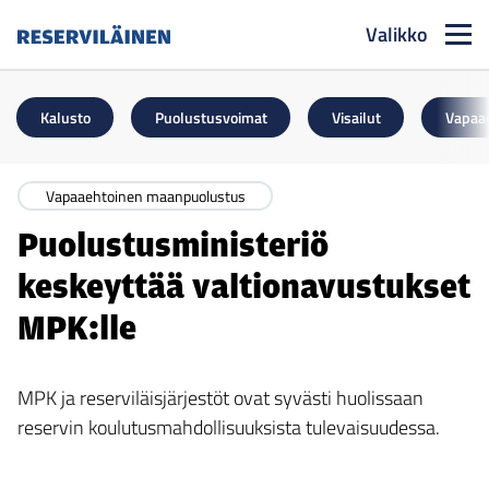
Valikko
Reserviläinen
Kalusto
Puolustusvoimat
Visailut
Vapaa
Vapaaehtoinen maanpuolustus
Puolustusministeriö
keskeyttää valtionavustukset
MPK:lle
MPK ja reserviläisjärjestöt ovat syvästi huolissaan
reservin koulutusmahdollisuuksista tulevaisuudessa.