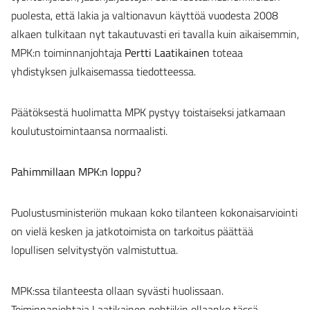
puolesta, että lakia ja valtionavun käyttöä vuodesta 2008
alkaen tulkitaan nyt takautuvasti eri tavalla kuin aikaisemmin,
MPK:n toiminnanjohtaja
Pertti Laatikainen
toteaa
yhdistyksen julkaisemassa tiedotteessa.
Päätöksestä huolimatta MPK pystyy toistaiseksi jatkamaan
koulutustoimintaansa normaalisti.
Pahimmillaan MPK:n loppu?
Puolustusministeriön mukaan koko tilanteen kokonaisarviointi
on vielä kesken ja jatkotoimista on tarkoitus päättää
lopullisen selvitystyön valmistuttua.
MPK:ssa tilanteesta ollaan syvästi huolissaan.
Toiminnanjohtaja Laatikainen pohtiikin ollaanko tässä