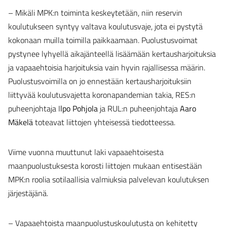
– Mikäli MPK:n toiminta keskeytetään, niin reservin
koulutukseen syntyy valtava koulutusvaje, jota ei pystytä
kokonaan muilla toimilla paikkaamaan. Puolustusvoimat
pystynee lyhyellä aikajänteellä lisäämään kertausharjoituksia
ja vapaaehtoisia harjoituksia vain hyvin rajallisessa määrin.
Puolustusvoimilla on jo ennestään kertausharjoituksiin
liittyvää koulutusvajetta koronapandemian takia, RES:n
puheenjohtaja I
lpo Pohjola
ja
RUL:n puheenjohtaja
Aaro
Mäkelä
toteavat liittojen yhteisessä tiedotteessa.
Viime vuonna muuttunut laki vapaaehtoisesta
maanpuolustuksesta korosti liittojen mukaan entisestään
MPK:n roolia sotilaallisia valmiuksia palvelevan koulutuksen
järjestäjänä.
– Vapaaehtoista maanpuolustuskoulutusta on kehitetty