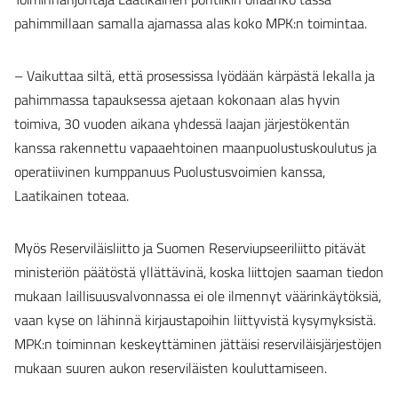
pahimmillaan samalla ajamassa alas koko MPK:n toimintaa.
– Vaikuttaa siltä, että prosessissa lyödään kärpästä lekalla ja
pahimmassa tapauksessa ajetaan kokonaan alas hyvin
toimiva, 30 vuoden aikana yhdessä laajan järjestökentän
kanssa rakennettu vapaaehtoinen maanpuolustuskoulutus ja
operatiivinen kumppanuus Puolustusvoimien kanssa,
Laatikainen toteaa.
Myös Reserviläisliitto ja Suomen Reserviupseeriliitto pitävät
ministeriön päätöstä yllättävinä, koska liittojen saaman tiedon
mukaan laillisuusvalvonnassa ei ole ilmennyt väärinkäytöksiä,
vaan kyse on lähinnä kirjaustapoihin liittyvistä kysymyksistä.
MPK:n toiminnan keskeyttäminen jättäisi reserviläisjärjestöjen
mukaan suuren aukon reserviläisten kouluttamiseen.