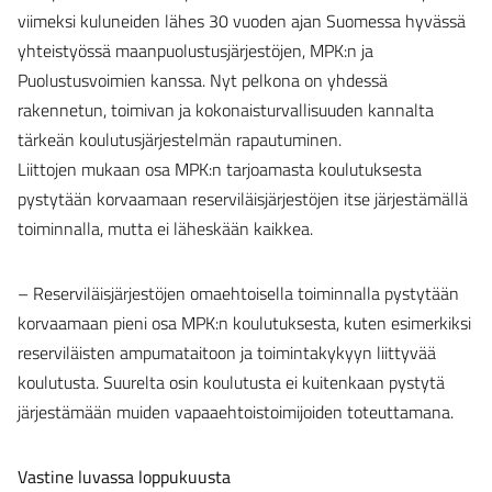
viimeksi kuluneiden lähes 30 vuoden ajan Suomessa hyvässä
yhteistyössä maanpuolustusjärjestöjen, MPK:n ja
Puolustusvoimien kanssa. Nyt pelkona on yhdessä
rakennetun, toimivan ja kokonaisturvallisuuden kannalta
tärkeän koulutusjärjestelmän rapautuminen.
Liittojen mukaan osa MPK:n tarjoamasta koulutuksesta
pystytään korvaamaan reserviläisjärjestöjen itse järjestämällä
toiminnalla, mutta ei läheskään kaikkea.
– Reserviläisjärjestöjen omaehtoisella toiminnalla pystytään
korvaamaan pieni osa MPK:n koulutuksesta, kuten esimerkiksi
reserviläisten ampumataitoon ja toimintakykyyn liittyvää
koulutusta. Suurelta osin koulutusta ei kuitenkaan pystytä
järjestämään muiden vapaaehtoistoimijoiden toteuttamana.
Vastine luvassa loppukuusta