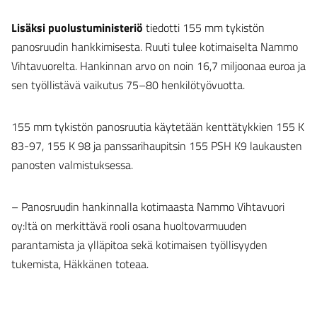
Lisäksi puolustuministeriö
tiedotti 155 mm tykistön
panosruudin hankkimisesta. Ruuti tulee kotimaiselta Nammo
Vihtavuorelta. Hankinnan arvo on noin 16,7 miljoonaa euroa ja
sen työllistävä vaikutus 75–80 henkilötyövuotta.
155 mm tykistön panosruutia käytetään kenttätykkien 155 K
83-97, 155 K 98 ja panssarihaupitsin 155 PSH K9 laukausten
panosten valmistuksessa.
– Panosruudin hankinnalla kotimaasta Nammo Vihtavuori
oy:ltä on merkittävä rooli osana huoltovarmuuden
parantamista ja ylläpitoa sekä kotimaisen työllisyyden
tukemista, Häkkänen toteaa.