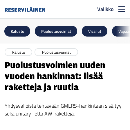
Valikko
Reserviläinen
Kalusto
Puolustusvoimat
Visailut
Vapaa
Kalusto
Puolustusvoimat
Puolustusvoimien uuden
vuoden hankinnat: lisää
raketteja ja ruutia
Yhdysvalloista tehtävään GMLRS-hankintaan sisältyy
sekä unitary- että AW-raketteja.