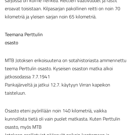
sarjoissa on kolme henkeä. Reittien vaativuudet ja rastit
eroavat toisistaan. Kilpasarjan pakollinen reitti on noin 70
kilometriä ja yleisen sarjan noin 65 kilometriä.
Teemana Perttulin
osasto
MTB Jotoksen erikoisuutena on sotahistoriasta ammennettu
teema Perttulin osasto. Kyseisen osaston matka alkoi
jatkosodassa 7.7.1941
Pankajärveltä ja jatkui 12.7. käytyyn Virran kapeikon
taisteluun.
Osasto eteni pyörillään noin 140 kilometriä, vaikka
kunnollista tietä oli vain puolet matkasta. Kuten Perttulin
osasto, myös MTB