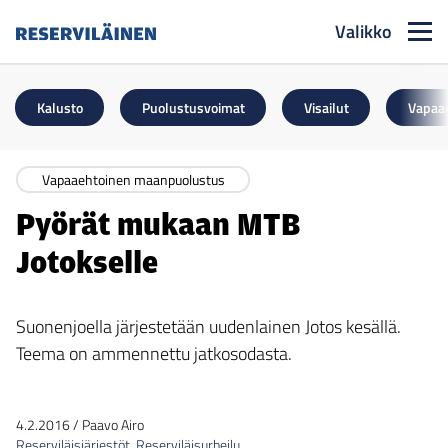
Valikko
Reserviläinen
Kalusto
Puolustusvoimat
Visailut
Vapaa
Vapaaehtoinen maanpuolustus
Pyörät mukaan MTB
Jotokselle
Suonenjoella järjestetään uudenlainen Jotos kesällä.
Teema on ammennettu jatkosodasta.
4.2.2016
/
Paavo Airo
Reserviläisjärjestöt
,
Reserviläisurheilu