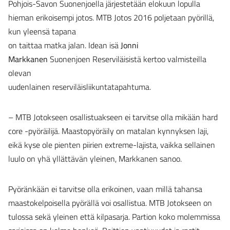
Pohjois-Savon Suonenjoella järjestetään elokuun lopulla
hieman erikoisempi jotos. MTB Jotos 2016 poljetaan pyörillä,
kun yleensä tapana
on taittaa matka jalan. Idean isä
Jonni
Markkanen
Suonenjoen Reserviläisistä kertoo valmisteilla
olevan
uudenlainen reserviläisliikuntatapahtuma.
– MTB Jotokseen osallistuakseen ei tarvitse olla mikään hard
core -pyöräilijä. Maastopyöräily on matalan kynnyksen laji,
eikä kyse ole pienten piirien extreme-lajista, vaikka sellainen
luulo on yhä yllättävän yleinen, Markkanen sanoo.
Pyöränkään ei tarvitse olla erikoinen, vaan millä tahansa
maastokelpoisella pyörällä voi osallistua. MTB Jotokseen on
tulossa sekä yleinen että kilpasarja. Partion koko molemmissa