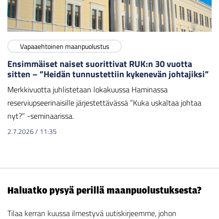
Vapaaehtoinen maanpuolustus
Ensimmäiset naiset suorittivat RUK:n 30 vuotta
sitten – ”Heidän tunnustettiin kykenevän johtajiksi”
Merkkivuotta juhlistetaan lokakuussa Haminassa
reserviupseerinaisille järjestettävässä ”Kuka uskaltaa johtaa
nyt?” -seminaarissa.
2.7.2026
/
11:35
Haluatko pysyä perillä maanpuolustuksesta?
Tilaa kerran kuussa ilmestyvä uutiskirjeemme, johon