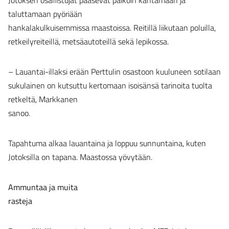
Jotoksen osallistujat pääsevät paikoin kantamaan ja
taluttamaan pyöriään
hankalakulkuisemmissa maastoissa. Reitillä liikutaan poluilla,
retkeilyreiteillä, metsäautoteillä sekä lepikossa.
– Lauantai-illaksi erään Perttulin osastoon kuuluneen sotilaan
sukulainen on kutsuttu kertomaan isoisänsä tarinoita tuolta
retkeltä, Markkanen
sanoo.
Tapahtuma alkaa lauantaina ja loppuu sunnuntaina, kuten
Jotoksilla on tapana. Maastossa yövytään.
Ammuntaa ja muita
rasteja