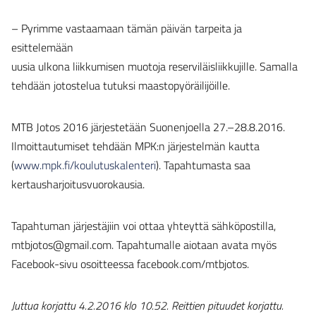
– Pyrimme vastaamaan tämän päivän tarpeita ja
esittelemään
uusia ulkona liikkumisen muotoja reserviläisliikkujille. Samalla
tehdään jotostelua tutuksi maastopyöräilijöille.
MTB Jotos 2016 järjestetään Suonenjoella 27.–28.8.2016.
Ilmoittautumiset tehdään MPK:n järjestelmän kautta
(
www.mpk.fi/koulutuskalenteri
). Tapahtumasta saa
kertausharjoitusvuorokausia.
Tapahtuman järjestäjiin voi ottaa yhteyttä sähköpostilla,
mtbjotos@gmail.com. Tapahtumalle aiotaan avata myös
Facebook-sivu osoitteessa facebook.com/mtbjotos.
Juttua korjattu 4.2.2016 klo 10.52. Reittien pituudet korjattu.