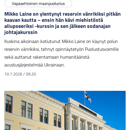
Vapaaehtoinen maanpuolustus
Mikko Laine on ylentynyt reservin vänrikiksi pitkän
kaavan kautta – ensin hän kävi miehistöstä
aliupseeriksi -kurssin ja sen jälkeen sodanajan
johtajakurssin
Kuskina aikoinaan kotiutunut Mikko Laine on käynyt polun
reservin vänrikiksi, tehnyt opinnäytetyön Puolustusvoimille
sekä auttanut rakentamaan humanitääristä
avustusjärjestelmää Ukrainaan.
10.7.2026
/
09:20