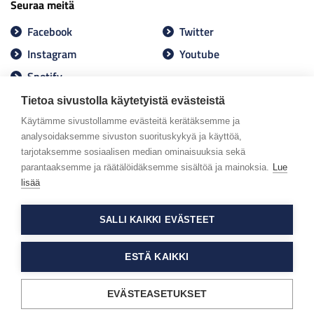
Seuraa meitä
Facebook
Twitter
Instagram
Youtube
Spotify
Tietoa sivustolla käytetyistä evästeistä
Käytämme sivustollamme evästeitä kerätäksemme ja
analysoidaksemme sivuston suorituskykyä ja käyttöä,
tarjotaksemme sosiaalisen median ominaisuuksia sekä
parantaaksemme ja räätälöidäksemme sisältöä ja mainoksia.
Lue
lisää
SALLI KAIKKI EVÄSTEET
ESTÄ KAIKKI
EVÄSTEASETUKSET
Tietosuojaseloste