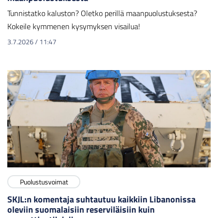
Tunnistatko kaluston? Oletko perillä maanpuolustuksesta?
Kokeile kymmenen kysymyksen visailua!
3.7.2026
/
11:47
Puolustusvoimat
SKJL:n komentaja suhtautuu kaikkiin Libanonissa
oleviin suomalaisiin reserviläisiin kuin