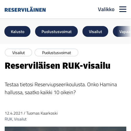
Valikko
Reserviläinen
Kalusto
Puolustusvoimat
Visailut
Vapaa
Visailut
Puolustusvoimat
Reserviläisen RUK-visailu
Testaa tietosi Reserviupseerikoulusta. Onko Hamina
hallussa, saatko kaikki 10 oikein?
12.4.2021
/
Tuomas Kaarkoski
RUK
,
Visailut