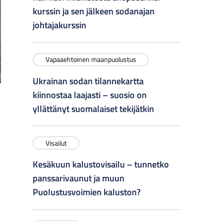
kurssin ja sen jälkeen sodanajan
johtajakurssin
Vapaaehtoinen maanpuolustus
Ukrainan sodan tilannekartta
kiinnostaa laajasti – suosio on
yllättänyt suomalaiset tekijätkin
Visailut
Kesäkuun kalustovisailu – tunnetko
panssarivaunut ja muun
Puolustusvoimien kaluston?