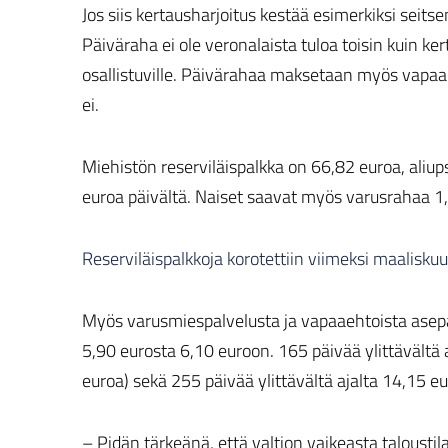
Jos siis kertausharjoitus kestää esimerkiksi sei
Päiväraha ei ole veronalaista tuloa toisin kuin k
osallistuville. Päivärahaa maksetaan myös vapaaeht
ei.
Miehistön reserviläispalkka on 66,82 euroa, aliu
euroa päivältä. Naiset saavat myös varusrahaa 1,
Reserviläispalkkoja korotettiin viimeksi maalisku
Myös varusmiespalvelusta ja vapaaehtoista asep
5,90 eurosta 6,10 euroon. 165 päivää ylittävältä 
euroa) sekä 255 päivää ylittävältä ajalta 14,15 e
– Pidän tärkeänä, että valtion vaikeasta talous