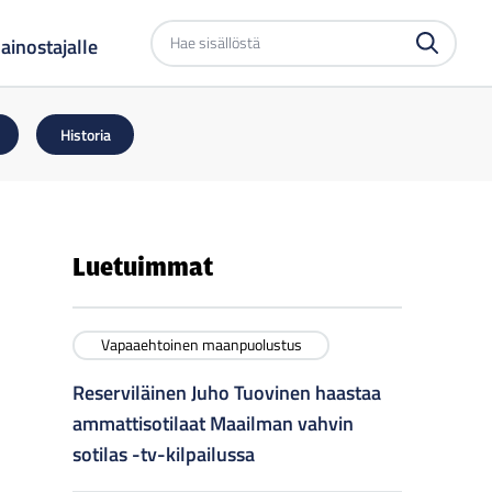
Etsi
ainostajalle
sivustolta
Historia
Luetuimmat
Vapaaehtoinen maanpuolustus
Reserviläinen Juho Tuovinen haastaa
ammattisotilaat Maailman vahvin
sotilas -tv-kilpailussa