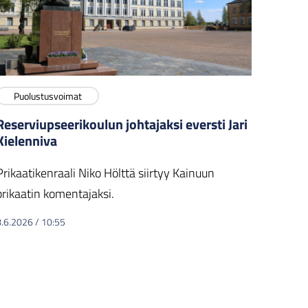
Puolustusvoimat
Reserviupseerikoulun johtajaksi eversti Jari
Kielenniva
Prikaatikenraali Niko Hölttä siirtyy Kainuun
prikaatin komentajaksi.
8.6.2026
/
10:55