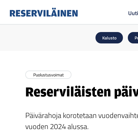
Uuti
Reserviläinen
Kalusto
P
Puolustusvoimat
Reserviläisten päi
Päivärahoja korotetaan vuodenvaihtee
vuoden 2024 alussa.