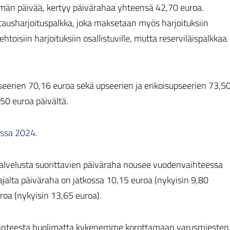
tsemän päivää, kertyy päivärahaa yhteensä 42,70 euroa.
ertausharjoituspalkka, joka maksetaan myös harjoituksiin
oisiin harjoituksiin osallistuville, mutta reserviläispalkkaa
pseerien 70,16 euroa sekä upseerien ja erikoisupseerien 73,5
50 euroa päivältä.
ussa 2024.
alvelusta suorittavien päiväraha nousee vuodenvaihteessa
ajalta päiväraha on jatkossa 10,15 euroa (nykyisin 9,80
uroa (nykyisin 13,65 euroa).
tilanteesta huolimatta kykenemme korottamaan varusmiesten