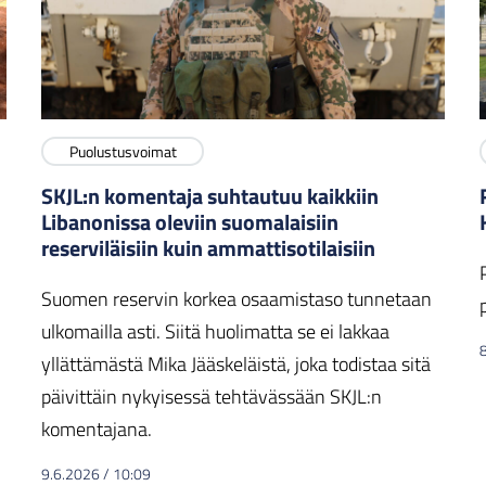
Puolustusvoimat
SKJL:n komentaja suhtautuu kaikkiin
Libanonissa oleviin suomalaisiin
reserviläisiin kuin ammattisotilaisiin
Suomen reservin korkea osaamistaso tunnetaan
ulkomailla asti. Siitä huolimatta se ei lakkaa
yllättämästä Mika Jääskeläistä, joka todistaa sitä
päivittäin nykyisessä tehtävässään SKJL:n
komentajana.
9.6.2026
/
10:09