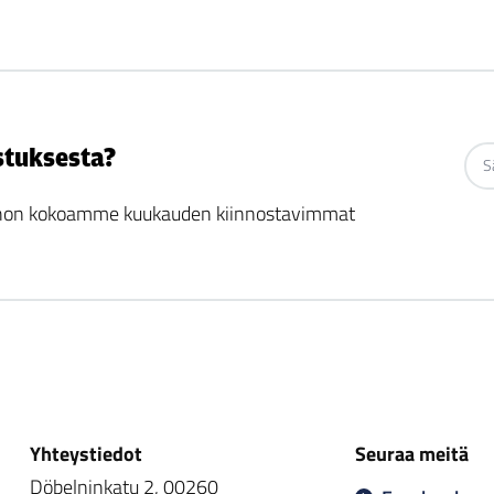
stuksesta?
 johon kokoamme kuukauden kiinnostavimmat
Yhteystiedot
Seuraa meitä
Döbelninkatu 2, 00260