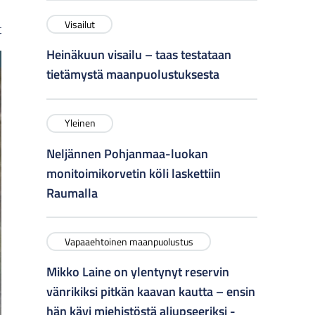
Visailut
t
Heinäkuun visailu – taas testataan
tietämystä maanpuolustuksesta
Yleinen
Neljännen Pohjanmaa-luokan
monitoimikorvetin köli laskettiin
Raumalla
Vapaaehtoinen maanpuolustus
Mikko Laine on ylentynyt reservin
vänrikiksi pitkän kaavan kautta – ensin
hän kävi miehistöstä aliupseeriksi -