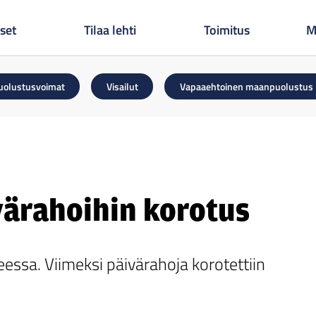
set
Tilaa lehti
Toimitus
M
uolustusvoimat
Visailut
Vapaaehtoinen maanpuolustus
värahoihin korotus
ssa. Viimeksi päivärahoja korotettiin