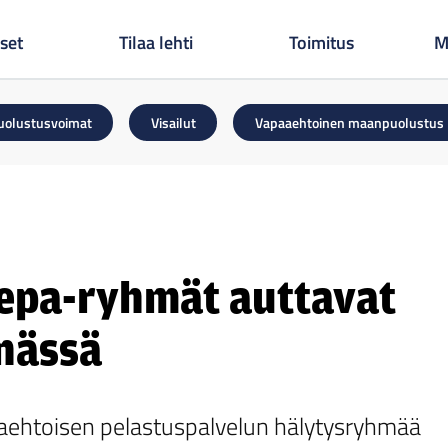
set
Tilaa lehti
Toimitus
M
uolustusvoimat
Visailut
Vapaaehtoinen maanpuolustus
pepa-ryhmät auttavat
nässä
aaehtoisen pelastuspalvelun hälytysryhmää