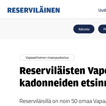
Uuti
Reserviläinen
Kalusto
P
Vapaaehtoinen maanpuolustus
Reserviläisten Va
kadonneiden etsin
Reserviläisillä on noin 50 omaa Vap