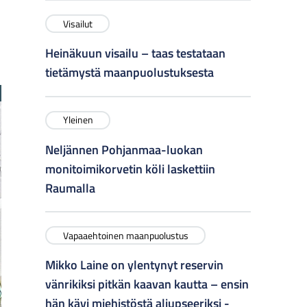
Visailut
Heinäkuun visailu – taas testataan
tietämystä maanpuolustuksesta
Yleinen
Neljännen Pohjanmaa-luokan
monitoimikorvetin köli laskettiin
Raumalla
Vapaaehtoinen maanpuolustus
Mikko Laine on ylentynyt reservin
vänrikiksi pitkän kaavan kautta – ensin
hän kävi miehistöstä aliupseeriksi -