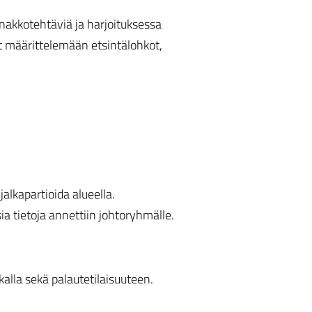
akkotehtäviä ja harjoituksessa
t määrittelemään etsintälohkot,
lkapartioida alueella.
sia tietoja annettiin johtoryhmälle.
alla sekä palautetilaisuuteen.