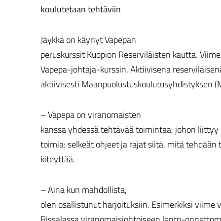
koulutetaan tehtäviin
Jäykkä on käynyt Vapepan
peruskurssit Kuopion Reserviläisten kautta. Viime
Vapepa-johtaja-kurssin. Aktiivisena reserviläisen
aktiivisesti Maanpuolustuskoulutusyhdistyksen (M
– Vapepa on viranomaisten
kanssa yhdessä tehtävää toimintaa, johon liittyy r
toimia: selkeät ohjeet ja rajat siitä, mitä tehdään 
kiteyttää.
– Aina kun mahdollista,
olen osallistunut harjoituksiin. Esimerkiksi viime 
Rissalassa viranomaisjohtoiseen lento-onnettom