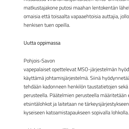
matkustajakone putosi maahan lentokentän lähel
omaisia että toisaalta vapaaehtoisia auttajia, jo
henkisen tuen opeilla.
Uutta oppimassa
Pohjois-Savon
vapepalaiset opettelevat MSO-järjestelmän hyöd
käyttämä johtamisjärjestelmä. Siinä hyödynnetä
tehdään kadonneen henkilön taustatietojen sek
perusteella. Päätelmien perusteella määritetään
etsintälohkot ja laitetaan ne tärkeysjärjestykseen
kyseiseen katoamistapaukseen sopivalla lohkolla.