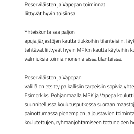
Reserviläisten ja Vapepan toiminnat
liittyvät hyvin toisiinsa
Yhteiskunta saa paljon
apuja järjestöjen kautta tiukkoihin tilanteisiin.
tehtävät liittyvät hyvin MPK:n kautta käytyihin k
valmiuksia toimia monenlaisissa tilanteissa.
Reserviläisten ja Vapepan
välillä on etsitty paikallisiin tarpeisiin sopivia yh
Esimerkiksi Pohjanmaalla MPK ja Vapepa kouluttiv
suunnitellussa koulutusputkessa suoraan maastojo
painottumassa pienempien ja joustavien toimin
koulutettujen, ryhmänjohtamiseen tottuneiden he