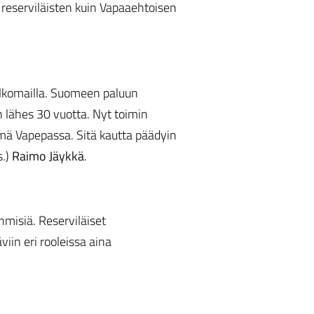
 reserviläisten kuin Vapaaehtoisen
 ulkomailla. Suomeen paluun
n lähes 30 vuotta. Nyt toimin
hmä Vapepassa. Sitä kautta päädyin
s.)
Raimo Jäykkä
.
hmisiä. Reserviläiset
viin eri rooleissa aina