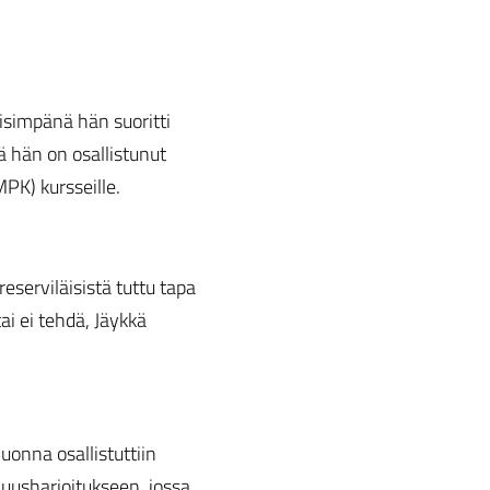
isimpänä hän suoritti
ä hän on osallistunut
PK) kursseille.
eserviläisistä tuttu tapa
tai ei tehdä, Jäykkä
vuonna osallistuttiin
uusharjoitukseen, jossa