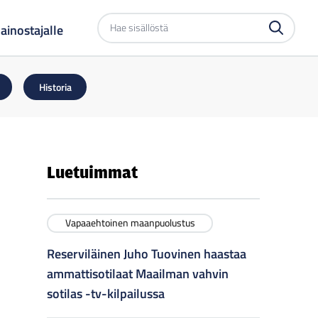
Etsi
ainostajalle
sivustolta
Historia
Luetuimmat
Vapaaehtoinen maanpuolustus
Reserviläinen Juho Tuovinen haastaa
ammattisotilaat Maailman vahvin
sotilas -tv-kilpailussa