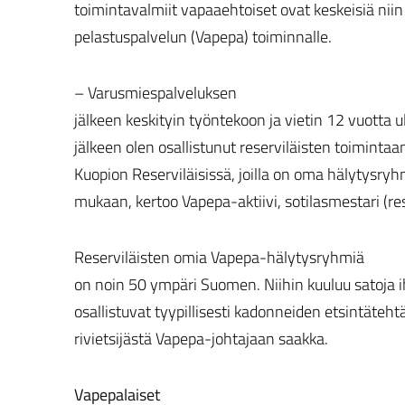
toimintavalmiit vapaaehtoiset ovat keskeisiä niin
pelastuspalvelun (Vapepa) toiminnalle.
– Varusmiespalveluksen
jälkeen keskityin työntekoon ja vietin 12 vuotta
jälkeen olen osallistunut reserviläisten toimintaa
Kuopion Reserviläisissä, joilla on oma hälytysry
mukaan, kertoo Vapepa-aktiivi, sotilasmestari (re
Reserviläisten omia Vapepa-hälytysryhmiä
on noin 50 ympäri Suomen. Niihin kuuluu satoja i
osallistuvat tyypillisesti kadonneiden etsintätehtä
rivietsijästä Vapepa-johtajaan saakka.
Vapepalaiset