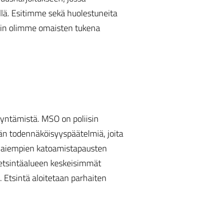
lä. Esitimme sekä huolestuneita
lloin olimme omaisten tukena
yntämistä. MSO on poliisin
än todennäköisyyspäätelmiä, joita
ä aiempien katoamistapausten
 etsintäalueen keskeisimmät
. Etsintä aloitetaan parhaiten