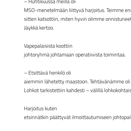
– Huhtikuussa meillä oli
MSO-menetelmään liittyvä harjoitus. Teimme enn
sitten katsottiin, miten hyvin olimme onnistunee
Jäykkä kertoo.
Vapepalaisista koottiin
johtoryhmä johtamaan operatiivista toimintaa.
– Etsittävä henkilö oli
aiemmin lähetetty maastoon. Tehtävänämme oli ja
Lohkot tarkistettiin kahdesti – välillä lohkokohtai
Harjoitus kuten
etsinnätkin päättyvät ilmoittautumiseen johtopaik