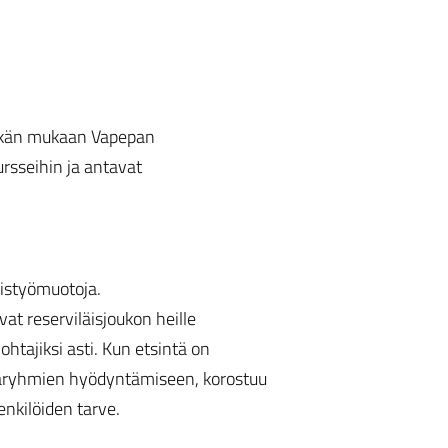
 Jäykän mukaan Vapepan
ursseihin ja antavat
teistyömuotoja.
at reserviläisjoukon heille
htajiksi asti. Kun etsintä on
taryhmien hyödyntämiseen, korostuu
nkilöiden tarve.