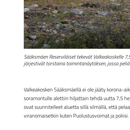
Sääksmäen Reserviläiset tekevät Valkeakoskelle 7,5 
järjestivät torstaina toimintanäytöksen, jossa peliä
Valkeakosken Sääksmäellä ei ole jääty korona-ai
soramontulle alettiin hiljattain tehdä uutta 7,5 h
ovat suunnitelleet aluetta sillä silmällä, että pelaa
viranomaisetkin kuten Puolustusvoimat ja poliisi.