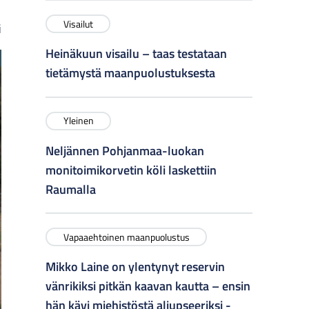
Visailut
i
Heinäkuun visailu – taas testataan
tietämystä maanpuolustuksesta
Yleinen
Neljännen Pohjanmaa-luokan
monitoimikorvetin köli laskettiin
Raumalla
Vapaaehtoinen maanpuolustus
Mikko Laine on ylentynyt reservin
vänrikiksi pitkän kaavan kautta – ensin
hän kävi miehistöstä aliupseeriksi -