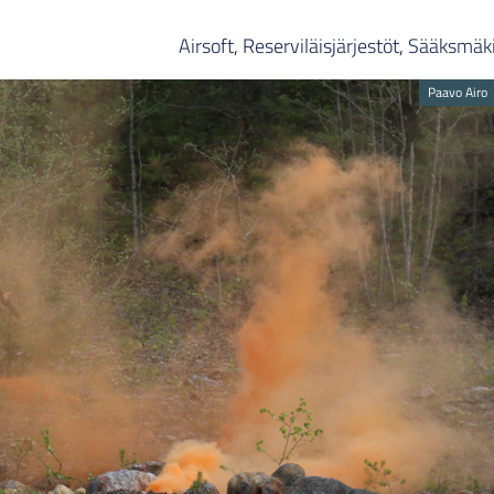
Airsoft
,
Reserviläisjärjestöt
,
Sääksmäk
Paavo Airo