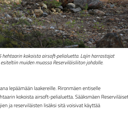
hehtaarin kokoista airsoft-pelialuetta. Lajin harrastajat
 esiteltiin muiden muassa Reserviläisliiton johdolle.
kana lepäämään laakereille. Rironmäen entiselle
ehtaarin kokoista airsoft-pelialuetta. Sääksmäen Reserviläise
jien ja reserviläisten lisäksi sitä voisivat käyttää