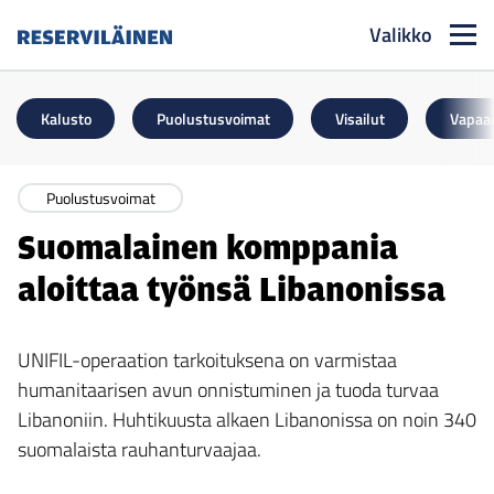
Valikko
Reserviläinen
Kalusto
Puolustusvoimat
Visailut
Vapaa
Puolustusvoimat
Suomalainen komppania
aloittaa työnsä Libanonissa
UNIFIL-operaation tarkoituksena on varmistaa
humanitaarisen avun onnistuminen ja tuoda turvaa
Libanoniin. Huhtikuusta alkaen Libanonissa on noin 340
suomalaista rauhanturvaajaa.