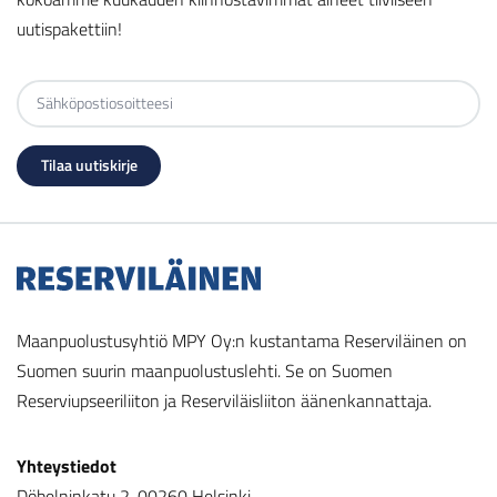
uutispakettiin!
Maanpuolustusyhtiö MPY Oy:n kustantama Reserviläinen on
Suomen suurin maanpuolustuslehti. Se on Suomen
Reserviupseeriliiton ja Reserviläisliiton äänenkannattaja.
Yhteystiedot
Döbelninkatu 2, 00260 Helsinki