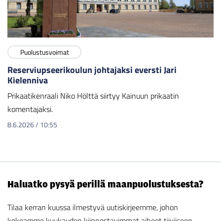
Puolustusvoimat
Reserviupseerikoulun johtajaksi eversti Jari
Kielenniva
Prikaatikenraali Niko Hölttä siirtyy Kainuun prikaatin
komentajaksi.
8.6.2026
/
10:55
Haluatko pysyä perillä maanpuolustuksesta?
Tilaa kerran kuussa ilmestyvä uutiskirjeemme, johon
kokoamme kuukauden kiinnostavimmat aiheet tiiviiseen