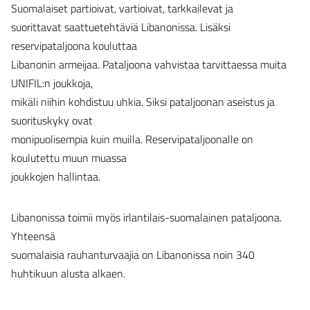
Suomalaiset partioivat, vartioivat, tarkkailevat ja
suorittavat saattuetehtäviä Libanonissa. Lisäksi
reservipataljoona kouluttaa
Libanonin armeijaa. Pataljoona vahvistaa tarvittaessa muita
UNIFIL:n joukkoja,
mikäli niihin kohdistuu uhkia. Siksi pataljoonan aseistus ja
suorituskyky ovat
monipuolisempia kuin muilla. Reservipataljoonalle on
koulutettu muun muassa
joukkojen hallintaa.
Libanonissa toimii myös irlantilais-suomalainen pataljoona.
Yhteensä
suomalaisia rauhanturvaajia on Libanonissa noin 340
huhtikuun alusta alkaen.