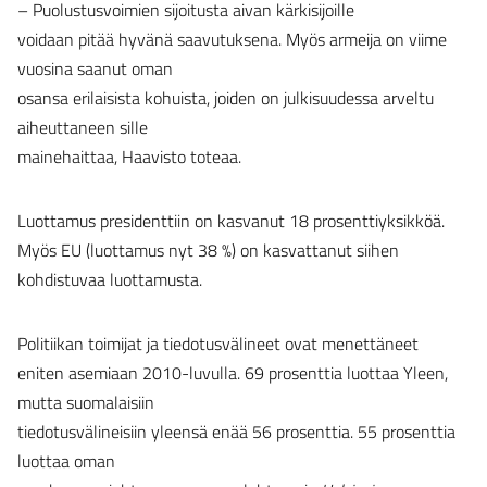
– Puolustusvoimien sijoitusta aivan kärkisijoille
voidaan pitää hyvänä saavutuksena. Myös armeija on viime
vuosina saanut oman
osansa erilaisista kohuista, joiden on julkisuudessa arveltu
aiheuttaneen sille
mainehaittaa, Haavisto toteaa.
Luottamus presidenttiin on kasvanut 18 prosenttiyksikköä.
Myös EU (luottamus nyt 38 %) on kasvattanut siihen
kohdistuvaa luottamusta.
Politiikan toimijat ja tiedotusvälineet ovat menettäneet
eniten asemiaan 2010-luvulla. 69 prosenttia luottaa Yleen,
mutta suomalaisiin
tiedotusvälineisiin yleensä enää 56 prosenttia. 55 prosenttia
luottaa oman