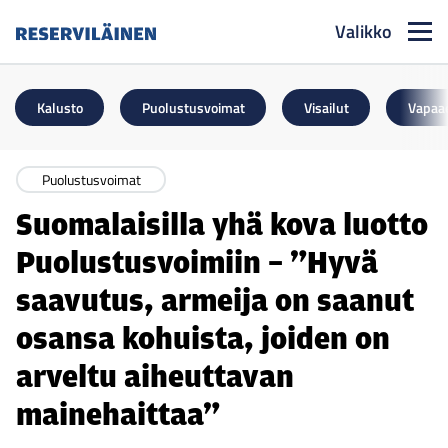
Valikko
Reserviläinen
Kalusto
Puolustusvoimat
Visailut
Vapaa
Puolustusvoimat
Suomalaisilla yhä kova luotto
Puolustusvoimiin – ”Hyvä
saavutus, armeija on saanut
osansa kohuista, joiden on
arveltu aiheuttavan
mainehaittaa”