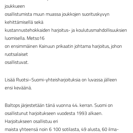
joukkueen
osallistumista muun muassa joukkojen suorituskyvyn
kehittämisellä sekä
kustannustehokkaiden harjoitus- ja koulutusmahdollisuuksien
luomisella. Metso16
on ensimmäinen Kainuun prikaatin johtama harjoitus, johon
ruotsalaiset
osallistuvat.
Lisää Ruotsi–Suomi-yhteisharjoituksia on luvassa jälleen
ensi keväänä.
Baltops järjestetään tänä vuonna 44. kerran. Suomi on
osallistunut harjoitukseen vuodesta 1993 alkaen.
Harjoitukseen osallistuu eri
maista yhteensä noin 6 100 sotilasta, 49 alusta, 60 ilma-