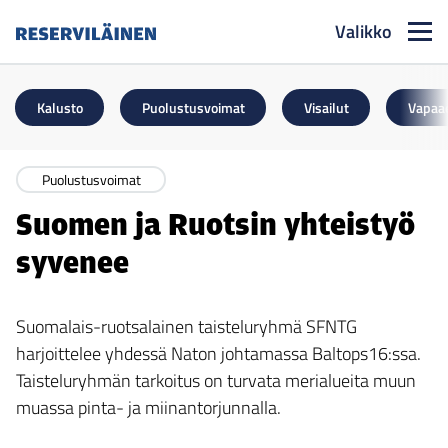
Valikko
Reserviläinen
Kalusto
Puolustusvoimat
Visailut
Vapaa
Puolustusvoimat
Suomen ja Ruotsin yhteistyö
syvenee
Suomalais-ruotsalainen taisteluryhmä SFNTG
harjoittelee yhdessä Naton johtamassa Baltops16:ssa.
Taisteluryhmän tarkoitus on turvata merialueita muun
muassa pinta- ja miinantorjunnalla.