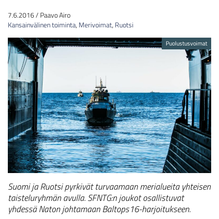
7.6.2016
/
Paavo Airo
Kansainvälinen toiminta
,
Merivoimat
,
Ruotsi
Puolustusvoimat
Suomi ja Ruotsi pyrkivät turvaamaan merialueita yhteisen
taisteluryhmän avulla. SFNTG:n joukot osallistuvat
yhdessä Naton johtamaan Baltops16-harjoitukseen.