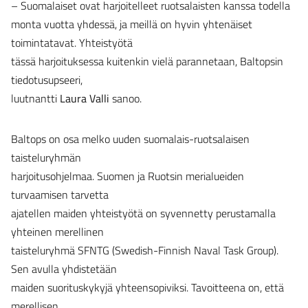
– Suomalaiset ovat harjoitelleet ruotsalaisten kanssa todella
monta vuotta yhdessä, ja meillä on hyvin yhtenäiset
toimintatavat. Yhteistyötä
tässä harjoituksessa kuitenkin vielä parannetaan, Baltopsin
tiedotusupseeri,
luutnantti
Laura Valli
sanoo.
Baltops on osa melko uuden suomalais-ruotsalaisen
taisteluryhmän
harjoitusohjelmaa. Suomen ja Ruotsin merialueiden
turvaamisen tarvetta
ajatellen maiden yhteistyötä on syvennetty perustamalla
yhteinen merellinen
taisteluryhmä SFNTG (Swedish-Finnish Naval Task Group).
Sen avulla yhdistetään
maiden suorituskykyjä yhteensopiviksi. Tavoitteena on, että
merellisen