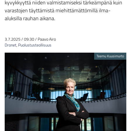
kyvykkyyttä niiden valmistamiseksi tärkeämpänä kuin
varastojen täyttämistä miehittämättömillä ilma-
aluksilla rauhan aikana.
3.7.2025
/
09:30
/
Paavo Airo
Dronet
,
Puolustusteollisuus
Teemu Kuusimurto