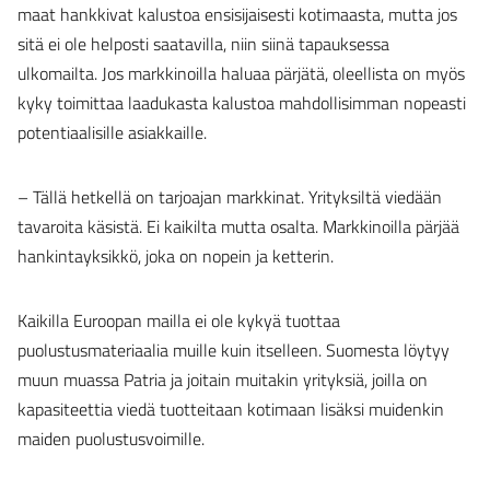
maat hankkivat kalustoa ensisijaisesti kotimaasta, mutta jos
sitä ei ole helposti saatavilla, niin siinä tapauksessa
ulkomailta. Jos markkinoilla haluaa pärjätä, oleellista on myös
kyky toimittaa laadukasta kalustoa mahdollisimman nopeasti
potentiaalisille asiakkaille.
– Tällä hetkellä on tarjoajan markkinat. Yrityksiltä viedään
tavaroita käsistä. Ei kaikilta mutta osalta. Markkinoilla pärjää
hankintayksikkö, joka on nopein ja ketterin.
Kaikilla Euroopan mailla ei ole kykyä tuottaa
puolustusmateriaalia muille kuin itselleen. Suomesta löytyy
muun muassa Patria ja joitain muitakin yrityksiä, joilla on
kapasiteettia viedä tuotteitaan kotimaan lisäksi muidenkin
maiden puolustusvoimille.