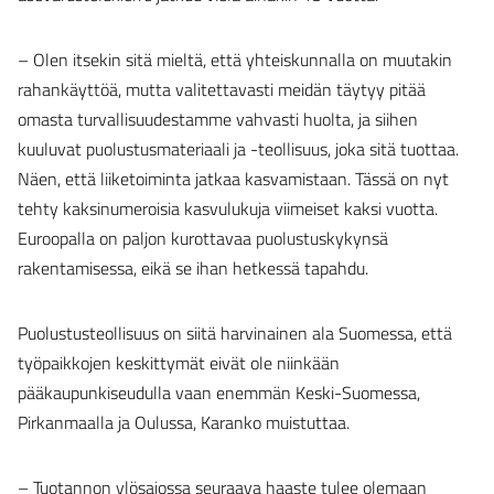
– Olen itsekin sitä mieltä, että yhteiskunnalla on muutakin
rahankäyttöä, mutta valitettavasti meidän täytyy pitää
omasta turvallisuudestamme vahvasti huolta, ja siihen
kuuluvat puolustusmateriaali ja -teollisuus, joka sitä tuottaa.
Näen, että liiketoiminta jatkaa kasvamistaan. Tässä on nyt
tehty kaksinumeroisia kasvulukuja viimeiset kaksi vuotta.
Euroopalla on paljon kurottavaa puolustuskykynsä
rakentamisessa, eikä se ihan hetkessä tapahdu.
Puolustusteollisuus on siitä harvinainen ala Suomessa, että
työpaikkojen keskittymät eivät ole niinkään
pääkaupunkiseudulla vaan enemmän Keski-Suomessa,
Pirkanmaalla ja Oulussa, Karanko muistuttaa.
– Tuotannon ylösajossa seuraava haaste tulee olemaan