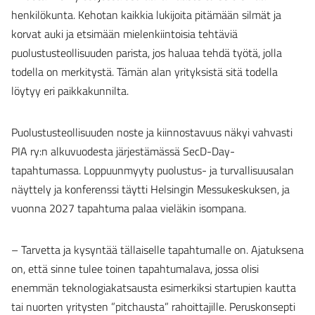
henkilökunta. Kehotan kaikkia lukijoita pitämään silmät ja
korvat auki ja etsimään mielenkiintoisia tehtäviä
puolustusteollisuuden parista, jos haluaa tehdä työtä, jolla
todella on merkitystä. Tämän alan yrityksistä sitä todella
löytyy eri paikkakunnilta.
Puolustusteollisuuden noste ja kiinnostavuus näkyi vahvasti
PIA ry:n alkuvuodesta järjestämässä SecD-Day-
tapahtumassa. Loppuunmyyty puolustus- ja turvallisuusalan
näyttely ja konferenssi täytti Helsingin Messukeskuksen, ja
vuonna 2027 tapahtuma palaa vieläkin isompana.
– Tarvetta ja kysyntää tällaiselle tapahtumalle on. Ajatuksena
on, että sinne tulee toinen tapahtumalava, jossa olisi
enemmän teknologiakatsausta esimerkiksi startupien kautta
tai nuorten yritysten ”pitchausta” rahoittajille. Peruskonsepti