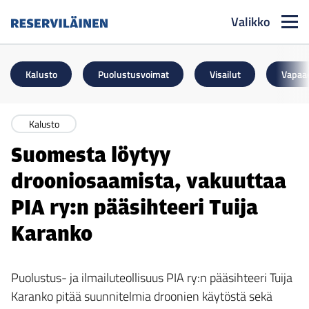
Valikko
Reserviläinen
Kalusto
Puolustusvoimat
Visailut
Vapaa
Kalusto
Suomesta löytyy
drooniosaamista, vakuuttaa
PIA ry:n pääsihteeri Tuija
Karanko
Puolustus- ja ilmailuteollisuus PIA ry:n pääsihteeri Tuija
Karanko pitää suunnitelmia droonien käytöstä sekä