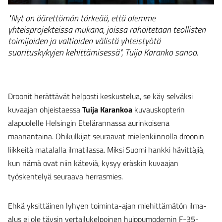
"Nyt on äärettömän tärkeää, että olemme
yhteisprojekteissa mukana, joissa rahoitetaan teollisten
toimijoiden ja valtioiden välistä yhteistyötä
suorituskykyjen kehittämisessä", Tuija Karanko sanoo.
Droonit herättävät helposti keskustelua, se käy selväksi
kuvaajan ohjeistaessa
Tuija Karankoa
kuvauskopterin
alapuolelle Helsingin Etelärannassa aurinkoisena
maanantaina. Ohikulkijat seuraavat mielenkiinnolla droonin
liikkeitä matalalla ilmatilassa. Miksi Suomi hankki hävittäjiä,
kun nämä ovat niin käteviä, kysyy eräskin kuvaajan
työskentelyä seuraava herrasmies.
Ehkä yksittäinen lyhyen toiminta-ajan miehittämätön ilma-
alus ei ole täysin vertailukelpoinen huippumodernin F-35-