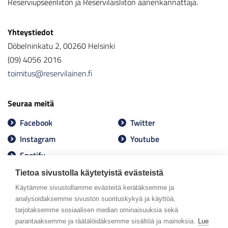
Reserviupseeriliiton ja Reserviläisliiton äänenkannattaja.
Yhteystiedot
Döbelninkatu 2, 00260 Helsinki
(09) 4056 2016
toimitus@reservilainen.fi
Seuraa meitä
Facebook
Twitter
Instagram
Youtube
Spotify
Tietoa sivustolla käytetyistä evästeistä
Käytämme sivustollamme evästeitä kerätäksemme ja
analysoidaksemme sivuston suorituskykyä ja käyttöä,
tarjotaksemme sosiaalisen median ominaisuuksia sekä
parantaaksemme ja räätälöidäksemme sisältöä ja mainoksia.
Lue