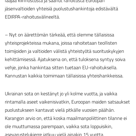
laajaa kiinnostusta ja saanut rahoitusta Euroopan
jäsenvaltioiden yhteisiä puolustushankintoja edistävältä
EDIRPA-rahoitusvälineeltä.
– Nyt on äärettömän tärkeää, että olemme tällaisissa
yhteisprojekteissa mukana, joissa rahoitetaan teollisten
toimijoiden ja valtioiden välistä yhteistyötä suorituskykyjen
kehittämisessä. Ajatuksena on, että tuloksena syntyy soiva
vehje, jonka hankintaa sitten tuetaan EU-rahoituksella.
Kannustan kaikkia toimimaan tällaisissa yhteishankkeissa.
Ukrainan sota on kestänyt jo yli kolme vuotta, ja vaikka
rintamalla aseet vaikenisivatkin, Euroopan maiden satsaukset
puolustukseen kantavat vielä pitkälle vuosien päähän.
Karangon arvio on, että koska maailmanpoliittinen tilanne ei
ole muuttumassa parempaan, vaikka sota loppuisikin,
asevarustelukierre jatkuu vielä ainakin 15 vuotta.