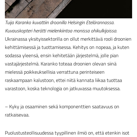
Tuija Karanko kuvattiin droonilla Helsingin Etelärannassa.
Kuvauskopteri herätti mielenkiintoa monissa ohikulkijoissa.
Ukrainassa yksityissektorilla on ollut merkittävä rooli droonien
kehittämisessä ja tuottamisessa. Kehitys on nopeaa, ja kuten
sodassa yleensä, ensin kehitetään järjestelmä, jolle pian
vastajärjestelmä. Karanko toteaa droonien olevan siinä
mielessä poikkeuksellisia verrattuna perinteiseen
raskaampaan kalustoon, ettei niitä kannata liikaa tuottaa
varastoon, koska teknologia on jatkuvassa muutoksessa.
– Kyky ja osaaminen sekä komponenttien saatavuus on
ratkaisevaa.
Puolustusteollisuudessa tyypillinen ilmiö on, että etenkin isot