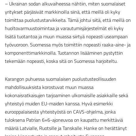
– Ukrainan sodan alkuvaiheessa nähtiin, miten suomalaiset
yritykset pärjäsivät markkinoilla siinä, että meillä oli kyky
toimittaa puolustustarvikkeita. Tämä johtui siitä, että meillä on
huoltovarmuustoimintaa ja varautumisjärjestelmät eli kyky
lisätä tuotantoa ja muun muassa siirtyä nopeasti useampaan
työvuoroon. Suomessa myös toimittiin nopeasti raaka-aine- ja
komponenttimarkkinoilla. Tuotannon lisääminen pystyttiin
tekemään nopeasti, koska sitä on Suomessa harjoiteltu.
Karangon puhuessa suomalaisen puolustusteollisuuden
mahdollisuuksista korostuvat muun muassa
kokonaisratkaisujen tarjoaminen ulkomaisille asiakkaille sekä
yhteistyö muiden EU-maiden kanssa. Hyvä esimerkki
eurooppalaisesta yhteistyöstä on CAVS-ohjelma, jonka
tuloksena Patrian 6×6-ajoneuvoa on kaupattu merkittäviä
määriä Latvialle, Ruotsille ja Tanskalle. Hanke on herättänyt