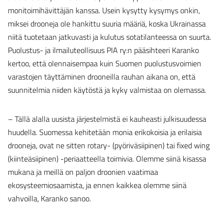
monitoimihävittäjän kanssa. Usein kysytty kysymys onkin,
miksei drooneja ole hankittu suuria määriä, koska Ukrainassa
niitä tuotetaan jatkuvasti ja kulutus sotatilanteessa on suurta.
Puolustus- ja ilmailuteollisuus PIA ry:n pääsihteeri Karanko
kertoo, että olennaisempaa kuin Suomen puolustusvoimien
varastojen täyttäminen drooneilla rauhan aikana on, että
suunnitelmia niiden käytöstä ja kyky valmistaa on olemassa.
– Tällä alalla uusista järjestelmistä ei kauheasti julkisuudessa
huudella. Suomessa kehitetään monia erikokoisia ja erilaisia
drooneja, ovat ne sitten rotary- (pyöriväsiipinen) tai fixed wing
(kiinteäsiipinen) -periaatteella toimivia. Olemme siinä kisassa
mukana ja meillä on paljon droonien vaatimaa
ekosysteemiosaamista, ja ennen kaikkea olemme siinä
vahvoilla, Karanko sanoo.