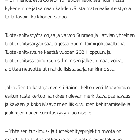
kykenemme jatkamaan kahdenvälistä materiaaliyhteistyötä
tällä tavoin, Kaikkonen sanoo.
Tuotekehitystyötä ohjaa ja valvoo Suomen ja Latvian yhteinen
tuotekehitysorganisaatio, jossa Suomi toimii johtovaltiona.
Tuotekehitysvaihe kestää vuoden 2021 loppuun, ja
tuotekehityssopimuksen solmimisen jälkeen maat voivat
aloittaa neuvottelut mahdollisista sarjahankinnoista.
Jalkaväen tarkastaja, eversti
Rainer Peltoniemi
Maavoimien
esikunnasta kertoo hankkeen olevan merkittävä päänavaus
jalkaväen ja koko Maavoimien liikkuvuuden kehittämiselle ja
joukkojen uuden suorituskyvyn luomiselle.
– Yhteisen tutkimus- ja tuotekehitysprojektin myötä on
mahdollista löytää ratkaisuja myös yhteistoimintakyvyn