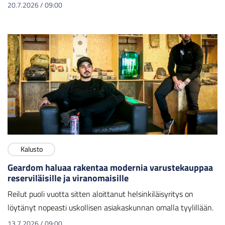
20.7.2026
/
09:00
Kalusto
Geardom haluaa rakentaa modernia varustekauppaa
reserviläisille ja viranomaisille
Reilut puoli vuotta sitten aloittanut helsinkiläisyritys on
löytänyt nopeasti uskollisen asiakaskunnan omalla tyylillään.
13.7.2026
/
09:00