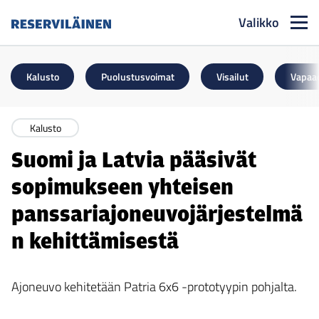
Valikko
Reserviläinen
Kalusto
Puolustusvoimat
Visailut
Vapaa
Kalusto
Suomi ja Latvia pääsivät
sopimukseen yhteisen
panssariajoneuvojärjestelmä
n kehittämisestä
Ajoneuvo kehitetään Patria 6x6 -prototyypin pohjalta.