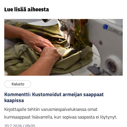
Lue lisää aiheesta
Kalusto
Kommentti: Kustomoidut armeijan saappaat
kaapissa
Kirjoittajalle tehtiin varusmiespalveluksessa omat
kumisaappaat lisävarrella, kun sopivaa saapasta ei löytynyt.
20.7.2026
/
09:05