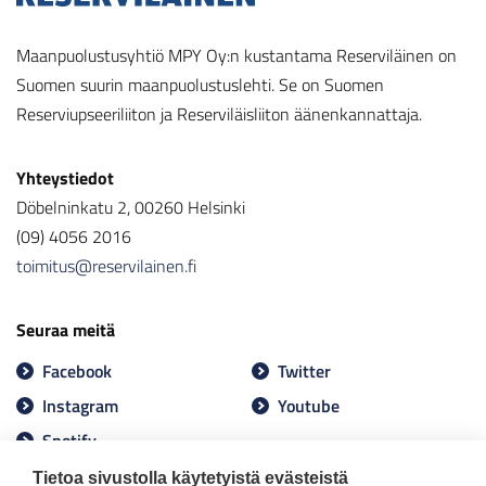
Maanpuolustusyhtiö MPY Oy:n kustantama Reserviläinen on
Suomen suurin maanpuolustuslehti. Se on Suomen
Reserviupseeriliiton ja Reserviläisliiton äänenkannattaja.
Yhteystiedot
Döbelninkatu 2, 00260 Helsinki
(09) 4056 2016
toimitus@reservilainen.fi
Seuraa meitä
Facebook
Twitter
Instagram
Youtube
Spotify
Tietoa sivustolla käytetyistä evästeistä