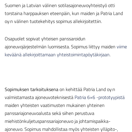
Suomen ja Latvian välinen sotilasajoneuvoyhteistyö otti
torstaina harppauksen eteenpäin, kun maiden ja Patria Land
oy:n välinen tuotekehitys sopimus allekirjoitettiin.
Osapuolet sopivat yhteisen panssaroidun
ajoneuvojärjestelmän luomisesta. Sopimus liittyy maiden
viime
keväänä allekirjoittamaan yhteistoimintapöytäkirjaan
.
Sopimuksen tarkoituksena
on kehittää Patria Land oy:n
valmistamasta ajoneuvoteknisestä
Patria 6×6 -prototyypistä
maiden yhteisten vaatimusten mukainen yhteinen
panssariajoneuvoalusta sekä siihen perustuva
miehistönkuljetuspanssariajoneuvo ja johtamispaikka-
ajoneuvo. Sopimus mahdollistaa myös yhteisten ylläpito-,