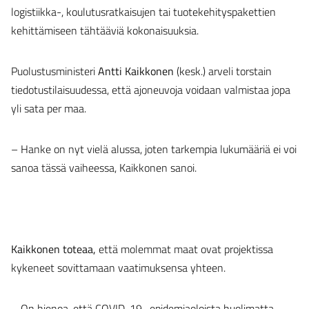
logistiikka-, koulutusratkaisujen tai tuotekehityspakettien
kehittämiseen tähtääviä kokonaisuuksia.
Puolustusministeri
Antti Kaikkonen
(kesk.) arveli torstain
tiedotustilaisuudessa, että ajoneuvoja voidaan valmistaa jopa
yli sata per maa.
– Hanke on nyt vielä alussa, joten tarkempia lukumääriä ei voi
sanoa tässä vaiheessa, Kaikkonen sanoi.
Kaikkonen toteaa,
että molemmat maat ovat projektissa
kykeneet sovittamaan vaatimuksensa yhteen.
– On hienoa, että COVID-19 -epidemiaoloista huolimatta