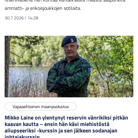
ammatti- ja erikoisjoukkojen sotilaita.
30.7.2026
/
14:28
Vapaaehtoinen maanpuolustus
Mikko Laine on ylentynyt reservin vänrikiksi pitkän
kaavan kautta – ensin hän kävi miehistöstä
aliupseeriksi -kurssin ja sen jälkeen sodanajan
johtajakurssin