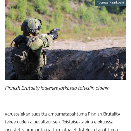
Tuomas Kaarkoski
Finnish Brutality laajenee jatkossa talvisiin oloihin.
Varustelekan suosittu ampumatapahtuma Finnish Brutality
tekee uuden aluevaltauksen. Toistaiseksi aina elokuussa
järjestetty ammuntaa ja toimintaa yhdistelevä tapahtuma