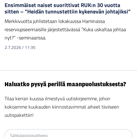
Ensimmäiset naiset suorittivat RUK:n 30 vuotta
sitten – ”Heidän tunnustettiin kykenevän johtajiksi”
Merkkivuotta juhlistetaan lokakuussa Haminassa
reserviupseerinaisille järjestettävässä ”Kuka uskaltaa johtaa
nyt?” -seminaarissa.
2.7.2026
/
11:35
Haluatko pysyä perillä maanpuolustuksesta?
Tilaa kerran kuussa ilmestyvä uutiskirjeemme, johon
kokoamme kuukauden kiinnostavimmat aiheet tiiviiseen
uutispakettiin!