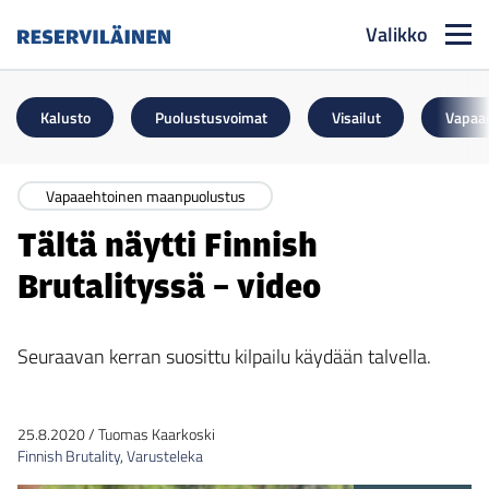
Valikko
Reserviläinen
Kalusto
Puolustusvoimat
Visailut
Vapaa
Vapaaehtoinen maanpuolustus
Tältä näytti Finnish
Brutalityssä – video
Seuraavan kerran suosittu kilpailu käydään talvella.
25.8.2020
/
Tuomas Kaarkoski
Finnish Brutality
,
Varusteleka