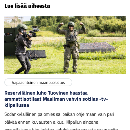
Lue lisää aiheesta
Vapaaehtoinen maanpuolustus
Reserviläinen Juho Tuovinen haastaa
ammattisotilaat Maailman vahvin sotilas -tv-
kilpailussa
Sodankyläläinen palomies sai paikan ohjelmaan vain pari
päivää ennen kuvausten alkua. Kilpailun ainoana
reserviläisenä hän kohtaa kahdeksasta maasta saapuneita