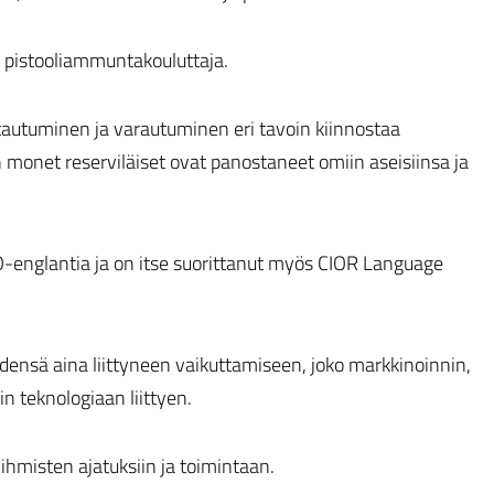
 pistooliammuntakouluttaja.
uttautuminen ja varautuminen eri tavoin kiinnostaa
 monet reserviläiset ovat panostaneet omiin aseisiinsa ja
O-englantia ja on itse suorittanut myös CIOR Language
idensä aina liittyneen vaikuttamiseen, joko markkinoinnin,
n teknologiaan liittyen.
 ihmisten ajatuksiin ja toimintaan.