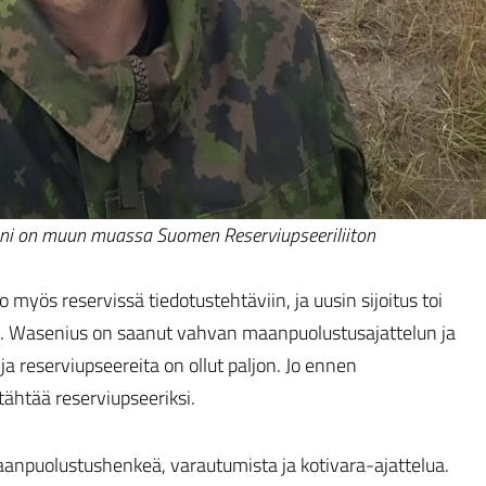
ni on muun muassa Suomen Reserviupseeriliiton
irto myös reservissä tiedotustehtäviin, ja uusin sijoitus toi
i. Wasenius on saanut vahvan maanpuolustusajattelun ja
 ja reserviupseereita on ollut paljon. Jo ennen
tähtää reserviupseeriksi.
maanpuolustushenkeä, varautumista ja kotivara-ajattelua.