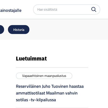
Etsi
ainostajalle
sivustolta
Historia
Luetuimmat
Vapaaehtoinen maanpuolustus
Reserviläinen Juho Tuovinen haastaa
ammattisotilaat Maailman vahvin
sotilas -tv-kilpailussa