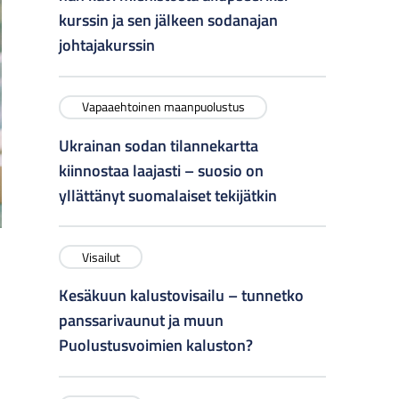
kurssin ja sen jälkeen sodanajan
johtajakurssin
Vapaaehtoinen maanpuolustus
Ukrainan sodan tilannekartta
kiinnostaa laajasti – suosio on
yllättänyt suomalaiset tekijätkin
Visailut
Kesäkuun kalustovisailu – tunnetko
panssarivaunut ja muun
Puolustusvoimien kaluston?