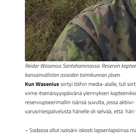
Reidar Wasenius Santahaminassa. Reservin kaptee
kansainvälisten asioiden toimikunnan jäsen.
Kun Wasenius
siirtyi töihin media-alalle, tuli si
viime itsenäisyyspäivänä ylennyksen kapteeniks
reserviupseerimallin isänsä suvulta, jossa aktiivi-
varusmiespalvelusta hänelle oli selvää, että hän 
– Sodassa ollut isoisäni iskosti lapsenlapsiinsa 