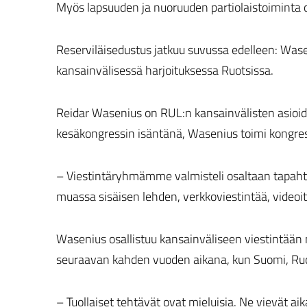
Myös lapsuuden ja nuoruuden partiolaistoiminta 
Reserviläisedustus jatkuu suvussa edelleen: Wase
kansainvälisessä harjoituksessa Ruotsissa.
Reidar Wasenius on RUL:n kansainvälisten asioi
kesäkongressin isäntänä, Wasenius toimi kongres
– Viestintäryhmämme valmisteli osaltaan tapaht
muassa sisäisen lehden, verkkoviestintää, videoita
Wasenius osallistuu kansainväliseen viestintää
seuraavan kahden vuoden aikana, kun Suomi, Ruo
– Tuollaiset tehtävät ovat mieluisia. Ne vievät aik