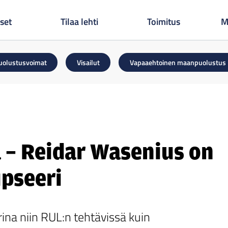
set
Tilaa lehti
Toimitus
M
uolustusvoimat
Visailut
Vapaaehtoinen maanpuolustus
a – Reidar Wasenius on
upseeri
ina niin RUL:n tehtävissä kuin