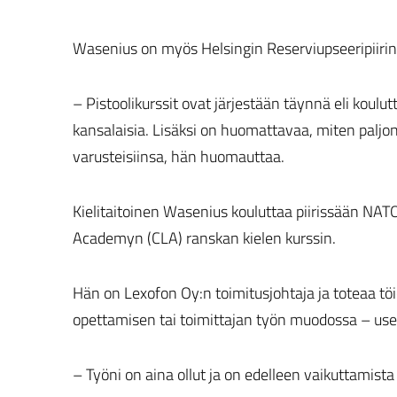
Wasenius on myös Helsingin Reserviupseeripiirin
– Pistoolikurssit ovat järjestään täynnä eli koul
kansalaisia. Lisäksi on huomattavaa, miten paljon
varusteisiinsa, hän huomauttaa.
Kielitaitoinen Wasenius kouluttaa piirissään NAT
Academyn (CLA) ranskan kielen kurssin.
Hän on Lexofon Oy:n toimitusjohtaja ja toteaa tö
opettamisen tai toimittajan työn muodossa – usei
– Työni on aina ollut ja on edelleen vaikuttamista