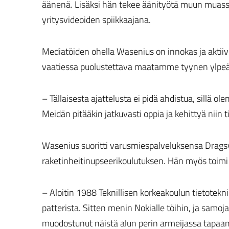
äänenä. Lisäksi hän tekee äänityötä muun muass
yritysvideoiden spiikkaajana.
Mediatöiden ohella Wasenius on innokas ja aktiiv
vaatiessa puolustettava maatamme tyynen ylpeäs
– Tällaisesta ajattelusta ei pidä ahdistua, sillä o
Meidän pitääkin jatkuvasti oppia ja kehittyä niin tie
Wasenius suoritti varusmiespalveluksensa Dragsv
raketinheitinupseerikoulutuksen. Hän myös toim
– Aloitin 1988 Teknillisen korkeakoulun tietoteknik
patterista. Sitten menin Nokialle töihin, ja samoja 
muodostunut näistä alun perin armeijassa tapaami