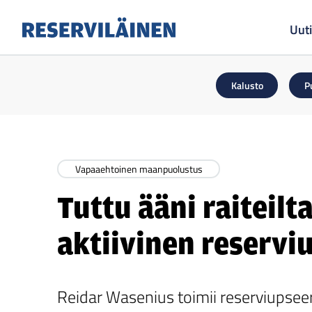
Uuti
Reserviläinen
Kalusto
P
Vapaaehtoinen maanpuolustus
Tuttu ääni raiteilt
aktiivinen reservi
Reidar Wasenius toimii reserviupseer