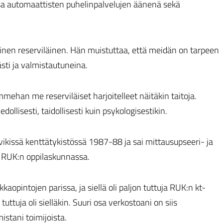
a automaattisten puhelinpalvelujen äänenä sekä
inen reserviläinen. Hän muistuttaa, että meidän on tarpeen
ti ja valmistautuneina.
lemmehan me reserviläiset harjoitelleet näitäkin taitoja.
dollisesti, taidollisesti kuin psykologisestikin.
ikissä kenttätykistössä 1987-88 ja sai mittausupseeri- ja
i RUK:n oppilaskunnassa.
kaopintojen parissa, ja siellä oli paljon tuttuja RUK:n kt-
tuttuja oli sielläkin. Suuri osa verkostoani on siis
stani toimijoista.