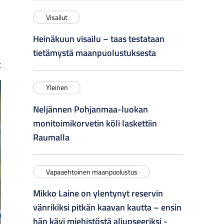
Visailut
Heinäkuun visailu – taas testataan
tietämystä maanpuolustuksesta
t
Yleinen
Neljännen Pohjanmaa-luokan
monitoimikorvetin köli laskettiin
Raumalla
Vapaaehtoinen maanpuolustus
Mikko Laine on ylentynyt reservin
vänrikiksi pitkän kaavan kautta – ensin
hän kävi miehistöstä aliupseeriksi -