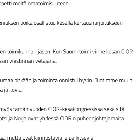
opetti meitä omatoimisuuteen.
niuksen poika osallistuu kesällä kertausharjoitukseen
den toimikunnan jäsen. Kun Suomi toimi viime kesän CIOR-
sin viestinnän vetäjänä.
umaa pitkään ja toiminta onnistui hyvin. Tuotimme muun
 ja kuvia.
n myös tämän vuoden CIOR-kesäkongressissa sekä sitä
tsi ja Norja ovat yhdessä CIOR:n puheenjohtajamaita.
aa, mutta ovat kiinnostavia ja palkitsevia.