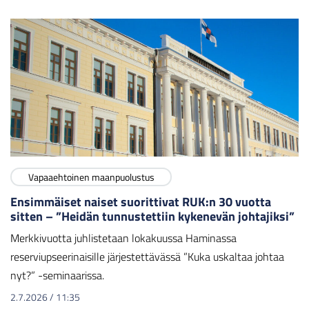
Vapaaehtoinen maanpuolustus
Ensimmäiset naiset suorittivat RUK:n 30 vuotta
sitten – ”Heidän tunnustettiin kykenevän johtajiksi”
Merkkivuotta juhlistetaan lokakuussa Haminassa
reserviupseerinaisille järjestettävässä ”Kuka uskaltaa johtaa
nyt?” -seminaarissa.
2.7.2026
/
11:35