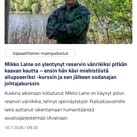
Vapaaehtoinen maanpuolustus
Mikko Laine on ylentynyt reservin vänrikiksi pitkän
kaavan kautta – ensin hän kävi miehistöstä
aliupseeriksi -kurssin ja sen jälkeen sodanajan
johtajakurssin
Kuskina aikoinaan kotiutunut Mikko Laine on käynyt polun
reservin vänrikiksi, tehnyt opinnäytetyön Puolustusvoimille
sekä auttanut rakentamaan humanitääristä
avustusjärjestelmää Ukrainaan.
10.7.2026
/
09:20