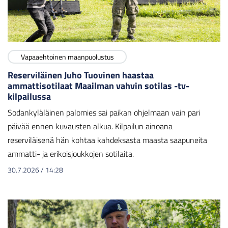
Vapaaehtoinen maanpuolustus
Reserviläinen Juho Tuovinen haastaa
ammattisotilaat Maailman vahvin sotilas -tv-
kilpailussa
Sodankyläläinen palomies sai paikan ohjelmaan vain pari
päivää ennen kuvausten alkua. Kilpailun ainoana
reserviläisenä hän kohtaa kahdeksasta maasta saapuneita
ammatti- ja erikoisjoukkojen sotilaita.
30.7.2026
/
14:28