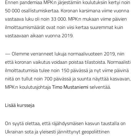
Ennen pandemiaa MPK:n järjestämiin koulutuksiin kertyi noin
50 000 osallistumiskertaa. Koronan karsimana viime vuonna
vastaava luku oli noin 33 000. MPK:n mukaan viime päivien
ilmoittaumismäärät ovat noin viisi kertaa suuremmat kuin
vastaavaan aikaan vuonna 2019.
— Olemme verranneet lukuja normaalivuoteen 2019, niin
että koronan vaikutus voidaan poistaa tilastoista. Normaalisti
ilmoittautumisia tulee noin 150 päivässä ja nyt viime päivinä
niitä on tullut noin 700 päivässä ja suunta näyttää kasvavan,
MPK:n koulutusjohtaja
Timo Mustaniemi
selventää.
Lisää kursseja
On syytä olettaa, että räjähdysmäisen kasvun taustalla on
Ukrainan sota ja yleisesti jännittynyt geopoliittinen