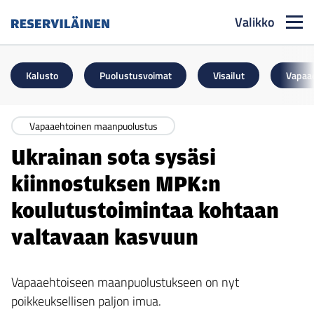
Valikko
Reserviläinen
Kalusto
Puolustusvoimat
Visailut
Vapaa
Vapaaehtoinen maanpuolustus
Ukrainan sota sysäsi
kiinnostuksen MPK:n
koulutustoimintaa kohtaan
valtavaan kasvuun
Vapaaehtoiseen maanpuolustukseen on nyt
poikkeuksellisen paljon imua.