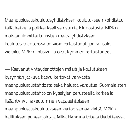
Maanpuolustuskoulutusyhdistyksen koulutukseen kohdistuu
tällä hetkellä poikkeuksellisen suurta kiinnostusta. MPK:n
mukaan ilmoittautumisten määrä yhdistyksen
koulutuskalenterissa on viisinkertaistunut, jonka lisäksi
vierailut MPK:n kotisivuilla ovat kymmenkertaistuneet.
— Kasvanut yhteydenottojen määrä ja koulutuksen
kysynnän jatkuva kasvu kertovat vahvasta
maanpuolustustahdosta sekä halusta varautua. Suomalaisten
maanpuolustustahto on kyselyjen perusteella korkea ja
lisääntynyt hakeutuminen vapaaehtoiseen
maanpuolustuskoulutukseen kertoo samaa kieltä, MPK:n
hallituksen puheenjohtaja
Mika Hannula
toteaa tiedotteessa.