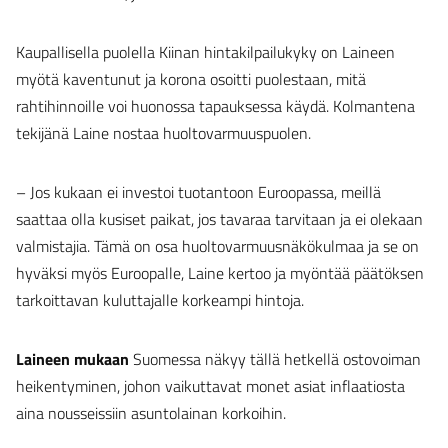
Kaupallisella puolella Kiinan hintakilpailukyky on Laineen
myötä kaventunut ja korona osoitti puolestaan, mitä
rahtihinnoille voi huonossa tapauksessa käydä. Kolmantena
tekijänä Laine nostaa huoltovarmuuspuolen.
– Jos kukaan ei investoi tuotantoon Euroopassa, meillä
saattaa olla kusiset paikat, jos tavaraa tarvitaan ja ei olekaan
valmistajia. Tämä on osa huoltovarmuusnäkökulmaa ja se on
hyväksi myös Euroopalle, Laine kertoo ja myöntää päätöksen
tarkoittavan kuluttajalle korkeampi hintoja.
Laineen mukaan
Suomessa näkyy tällä hetkellä ostovoiman
heikentyminen, johon vaikuttavat monet asiat inflaatiosta
aina nousseissiin asuntolainan korkoihin.