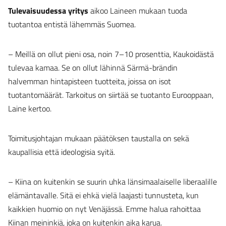
Tulevaisuudessa yritys
aikoo Laineen mukaan tuoda
tuotantoa entistä lähemmäs Suomea.
– Meillä on ollut pieni osa, noin 7–10 prosenttia, Kaukoidästä
tulevaa kamaa. Se on ollut lähinnä Särmä-brändin
halvemman hintapisteen tuotteita, joissa on isot
tuotantomäärät. Tarkoitus on siirtää se tuotanto Eurooppaan,
Laine kertoo.
Toimitusjohtajan mukaan päätöksen taustalla on sekä
kaupallisia että ideologisia syitä.
– Kiina on kuitenkin se suurin uhka länsimaalaiselle liberaalille
elämäntavalle. Sitä ei ehkä vielä laajasti tunnusteta, kun
kaikkien huomio on nyt Venäjässä. Emme halua rahoittaa
Kiinan meininkiä, joka on kuitenkin aika karua.