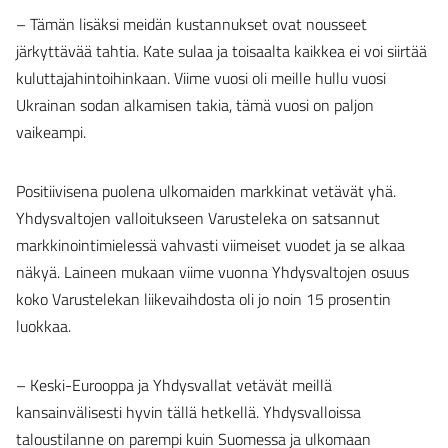
– Tämän lisäksi meidän kustannukset ovat nousseet
järkyttävää tahtia. Kate sulaa ja toisaalta kaikkea ei voi siirtää
kuluttajahintoihinkaan. Viime vuosi oli meille hullu vuosi
Ukrainan sodan alkamisen takia, tämä vuosi on paljon
vaikeampi.
Positiivisena puolena ulkomaiden markkinat vetävät yhä.
Yhdysvaltojen valloitukseen Varusteleka on satsannut
markkinointimielessä vahvasti viimeiset vuodet ja se alkaa
näkyä. Laineen mukaan viime vuonna Yhdysvaltojen osuus
koko Varustelekan liikevaihdosta oli jo noin 15 prosentin
luokkaa.
– Keski-Eurooppa ja Yhdysvallat vetävät meillä
kansainvälisesti hyvin tällä hetkellä. Yhdysvalloissa
taloustilanne on parempi kuin Suomessa ja ulkomaan