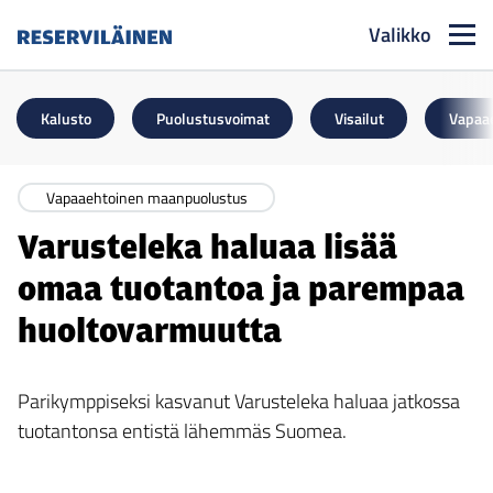
Valikko
Reserviläinen
Kalusto
Puolustusvoimat
Visailut
Vapaa
Vapaaehtoinen maanpuolustus
Varusteleka haluaa lisää
omaa tuotantoa ja parempaa
huoltovarmuutta
Parikymppiseksi kasvanut Varusteleka haluaa jatkossa
tuotantonsa entistä lähemmäs Suomea.