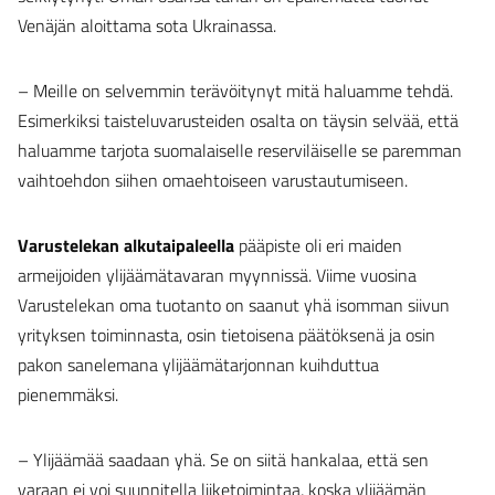
Venäjän aloittama sota Ukrainassa.
– Meille on selvemmin terävöitynyt mitä haluamme tehdä.
Esimerkiksi taisteluvarusteiden osalta on täysin selvää, että
haluamme tarjota suomalaiselle reserviläiselle se paremman
vaihtoehdon siihen omaehtoiseen varustautumiseen.
Varustelekan alkutaipaleella
pääpiste oli eri maiden
armeijoiden ylijäämätavaran myynnissä. Viime vuosina
Varustelekan oma tuotanto on saanut yhä isomman siivun
yrityksen toiminnasta, osin tietoisena päätöksenä ja osin
pakon sanelemana ylijäämätarjonnan kuihduttua
pienemmäksi.
– Ylijäämää saadaan yhä. Se on siitä hankalaa, että sen
varaan ei voi suunnitella liiketoimintaa, koska ylijäämän