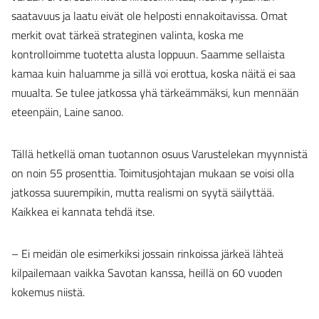
saatavuus ja laatu eivät ole helposti ennakoitavissa. Omat
merkit ovat tärkeä strateginen valinta, koska me
kontrolloimme tuotetta alusta loppuun. Saamme sellaista
kamaa kuin haluamme ja sillä voi erottua, koska näitä ei saa
muualta. Se tulee jatkossa yhä tärkeämmäksi, kun mennään
eteenpäin, Laine sanoo.
Tällä hetkellä oman tuotannon osuus Varustelekan myynnistä
on noin 55 prosenttia. Toimitusjohtajan mukaan se voisi olla
jatkossa suurempikin, mutta realismi on syytä säilyttää.
Kaikkea ei kannata tehdä itse.
– Ei meidän ole esimerkiksi jossain rinkoissa järkeä lähteä
kilpailemaan vaikka Savotan kanssa, heillä on 60 vuoden
kokemus niistä.