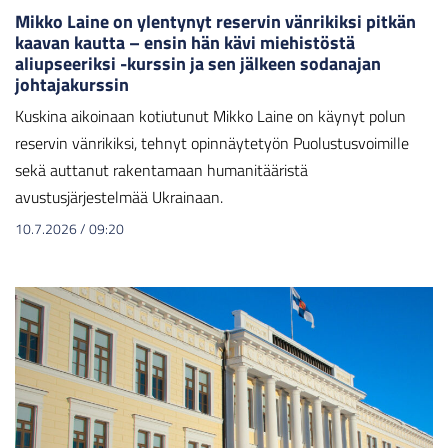
Mikko Laine on ylentynyt reservin vänrikiksi pitkän
kaavan kautta – ensin hän kävi miehistöstä
aliupseeriksi -kurssin ja sen jälkeen sodanajan
johtajakurssin
Kuskina aikoinaan kotiutunut Mikko Laine on käynyt polun
reservin vänrikiksi, tehnyt opinnäytetyön Puolustusvoimille
sekä auttanut rakentamaan humanitääristä
avustusjärjestelmää Ukrainaan.
10.7.2026
/
09:20