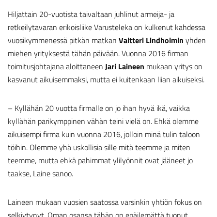
Hiljattain 20-vuotista taivaltaan juhlinut armeija- ja
retkeilytavaran erikoisliike Varusteleka on kulkenut kahdessa
vuosikymmenessä pitkän matkan
Valtteri Lindholmin
yhden
miehen yrityksestä tähän päivään. Vuonna 2016 firman
toimitusjohtajana aloittaneen
Jari Laineen
mukaan yritys on
kasvanut aikuisemmaksi, mutta ei kuitenkaan liian aikuiseksi.
– Kyllähän 20 vuotta firmalle on jo ihan hyvä ikä, vaikka
kyllähän parikymppinen vähän teini vielä on. Ehkä olemme
aikuisempi firma kuin vuonna 2016, jolloin minä tulin taloon
töihin. Olemme yhä uskollisia sille mitä teemme ja miten
teemme, mutta ehkä pahimmat ylilyönnit ovat jääneet jo
taakse, Laine sanoo.
Laineen mukaan vuosien saatossa varsinkin yhtiön fokus on
selkiytynyt. Oman osansa tähän on epäilemättä tuonut