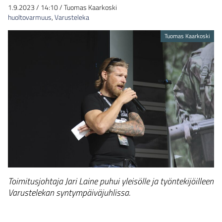
1.9.2023
/
14:10
/
Tuomas Kaarkoski
huoltovarmuus
,
Varusteleka
Tuomas Kaarkoski
Toimitusjohtaja Jari Laine puhui yleisölle ja työntekijöilleen
Varustelekan syntympäiväjuhlissa.