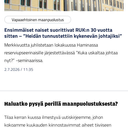
Vapaaehtoinen maanpuolustus
Ensimmäiset naiset suorittivat RUK:n 30 vuotta
sitten – ”Heidän tunnustettiin kykenevän johtajiksi”
Merkkivuotta juhlistetaan lokakuussa Haminassa
reserviupseerinaisille järjestettävässä ”Kuka uskaltaa johtaa
nyt?” -seminaarissa.
2.7.2026
/
11:35
Haluatko pysyä perillä maanpuolustuksesta?
Tilaa kerran kuussa ilmestyvä uutiskirjeemme, johon
kokoamme kuukauden kiinnostavimmat aiheet tiiviiseen