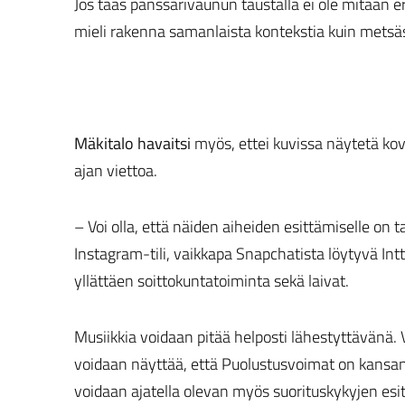
Jos taas panssarivaunun taustalla ei ole mitään e
mieli rakenna samanlaista kontekstia kuin metsä
Mäkitalo havaitsi
myös, ettei kuvissa näytetä ko
ajan viettoa.
– Voi olla, että näiden aiheiden esittämiselle on 
Instagram-tili, vaikkapa Snapchatista löytyvä In
yllättäen soittokuntatoiminta sekä laivat.
Musiikkia voidaan pitää helposti lähestyttävänä.
voidaan näyttää, että Puolustusvoimat on kansan p
voidaan ajatella olevan myös suorituskykyjen esit