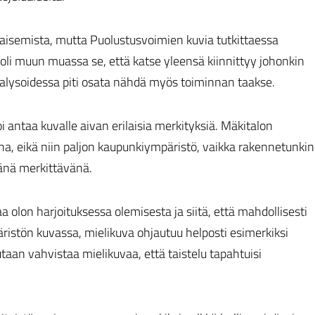
aisemista, mutta Puolustusvoimien kuvia tutkittaessa
 muun muassa se, että katse yleensä kiinnittyy johonkin
nalysoidessa piti osata nähdä myös toiminnan taakse.
antaa kuvalle aivan erilaisia merkityksiä. Mäkitalon
, eikä niin paljon kaupunkiympäristö, vaikka rakennetunkin
änä merkittävänä.
olon harjoituksessa olemisesta ja siitä, että mahdollisesti
tön kuvassa, mielikuva ohjautuu helposti esimerkiksi
lutaan vahvistaa mielikuvaa, että taistelu tapahtuisi