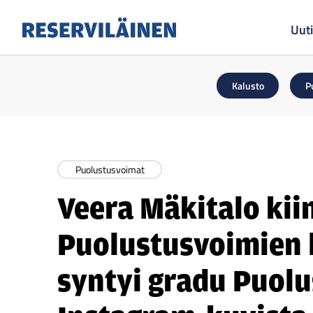
Uuti
Reserviläinen
Kalusto
P
Puolustusvoimat
Veera Mäkitalo kii
Puolustusvoimien 
syntyi gradu Puol