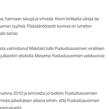
a, harmaan sävyjä ja vihreää. Kovin kirkkaita värejä tai
a saman tyylisiä. Pääsääntöisesti kuvissa on lumeton
talo sanoo.
osta valmistunut Mäkitalo tutki Puolustusvoimien virallisen
ulkaistiin otsikolla
Maisema Puolustusvoimien valokuvissa:
onna 2010 ja kiinnostui jo tuolloin Puolustusvoimien
miota palveluksen aikana siihen, että Puolustusvoimien
ojelualueita.