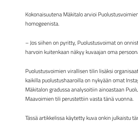
Kokonaisuutena Mäkitalo arvioi Puolustusvoimien 
homogeenista.
– Jos siihen on pyritty, Puolustusvoimat on onnist
harvoin kuitenkaan näkyy kuvaajan oma persoona.
Puolustusvoimien virallisen tilin lisäksi organisaa
kaikilla puolustushaaroilla on nykyään omat Instagr
Mäkitalon gradussa analysoitiin ainoastaan Puolus
Maavoimien tili perustettiin vasta tänä vuonna.
Tässä artikkelissa käytetty kuva onkin julkaistu 