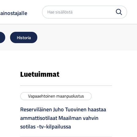
Etsi
ainostajalle
sivustolta
Historia
Luetuimmat
Vapaaehtoinen maanpuolustus
Reserviläinen Juho Tuovinen haastaa
ammattisotilaat Maailman vahvin
sotilas -tv-kilpailussa