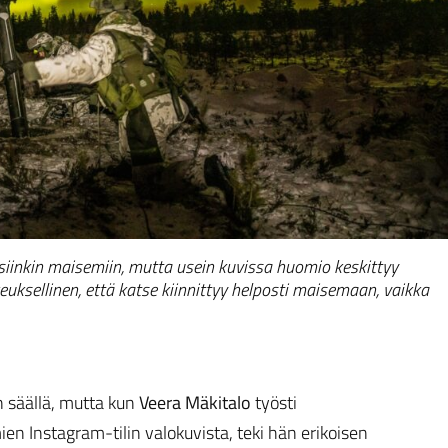
isiinkin maisemiin, mutta usein kuvissa huomio keskittyy
ksellinen, että katse kiinnittyy helposti maisemaan, vaikka
n säällä, mutta kun
Veera Mäkitalo
työsti
 Instagram-tilin valokuvista, teki hän erikoisen