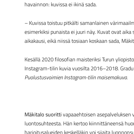
havainnon: kuvissa ei ikinä sada.
– Kuvissa toistuu pitkälti samanlainen värimaailm
esimerkiksi punaista ei juuri näy. Kuvat ovat aik
aikakausi, eikä niissä tosiaan koskaan sada, Mäki
Kesällä 2020 filosofian maisteriksi Turun yliopist
Instagram-tilin kuvia vuosilta 2016–2018. Gradu j
Puolustusvoimien Instagram-tilin maisemakuva.
Mäkitalo suoritti
vapaaehtoisen asepalveluksen vu
luontosuhteesta. Hän kertoo kiinnittäneensä huo
harjoitusalueiden keskelläkin voi sijaita luonnonsu