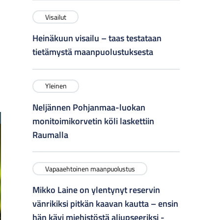
Visailut
Heinäkuun visailu – taas testataan
tietämystä maanpuolustuksesta
Yleinen
Neljännen Pohjanmaa-luokan
monitoimikorvetin köli laskettiin
Raumalla
Vapaaehtoinen maanpuolustus
Mikko Laine on ylentynyt reservin
vänrikiksi pitkän kaavan kautta – ensin
hän kävi miehistöstä aliupseeriksi -