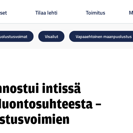
set
Tilaa lehti
Toimitus
M
uolustusvoimat
Visailut
Vapaaehtoinen maanpuolustus
nnostui intissä
luontosuhteesta –
ustusvoimien