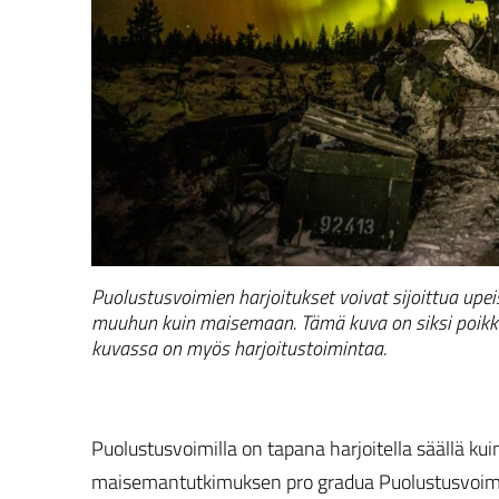
Puolustusvoimien harjoitukset voivat sijoittua upe
muuhun kuin maisemaan. Tämä kuva on siksi poikkeu
kuvassa on myös harjoitustoimintaa.
Puolustusvoimilla on tapana harjoitella säällä kui
maisemantutkimuksen pro gradua Puolustusvoimien