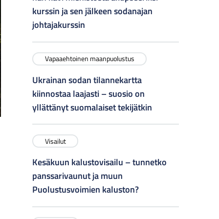
kurssin ja sen jälkeen sodanajan
johtajakurssin
Vapaaehtoinen maanpuolustus
Ukrainan sodan tilannekartta
kiinnostaa laajasti – suosio on
yllättänyt suomalaiset tekijätkin
Visailut
Kesäkuun kalustovisailu – tunnetko
panssarivaunut ja muun
Puolustusvoimien kaluston?