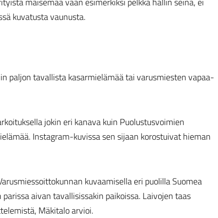
rityistä maisemaa vaan esimerkiksi pelkkä hallin seinä, ei
ssä kuvatusta vaunusta.
vin paljon tavallista kasarmielämää tai varusmiesten vapaa-
tarkoituksella jokin eri kanava kuin Puolustusvoimien
ttielämää. Instagram-kuvissa sen sijaan korostuivat hieman
 Varusmiessoittokunnan kuvaamisella eri puolilla Suomea
arissa aivan tavallisissakin paikoissa. Laivojen taas
telemistä, Mäkitalo arvioi.