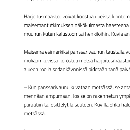
Harjoitusmaastot voivat koostua upeista luontom
maisemantutkimuksen näkökulmasta haasteena oli
muuhun kuten kalustoon tai henkilöihin. Kuvia a
Maisema esimerkiksi panssarivaunun taustalla voi 
mukaan kuvissa korostuu metsä harjoitusmaastona
alueen roolia sodankäynnissä pidetään tänä päiv
– Kun panssarivaunu kuvataan metsässä, se antaa 
mennään ampumaan. Jos se on rakennetun ympäris
paraatiin tai esittelytilaisuuteen. Kuvilla ehkä ha
metsässä.